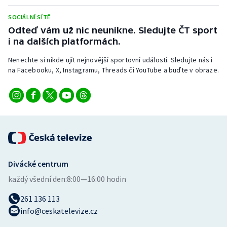
Stolní tenis
SOCIÁLNÍ SÍTĚ
Odteď vám už nic neunikne. Sledujte ČT sport
Triatlon
i na dalších platformách.
Veslování
Nenechte si nikde ujít nejnovější sportovní události. Sledujte nás i
na Facebooku, X, Instagramu, Threads či YouTube a buďte v obraze.
Vodní slalom
Volejbal
Ostatní
Divácké centrum
každý všední den:
8:00—16:00 hodin
261 136 113
info@ceskatelevize.cz