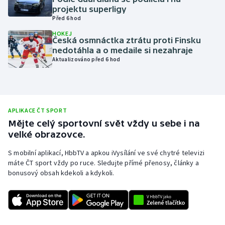
projektu superligy
Olympijské hry
Před 6 hod
HOKEJ
Parasport
Česká osmnáctka ztrátu proti Finsku
nedotáhla a o medaile si nezahraje
Aktualizováno před 6 hod
Plavání
Plážový volejbal
Ragby
APLIKACE ČT SPORT
Mějte celý sportovní svět vždy u sebe i na
velké obrazovce.
Rychlobruslení
S mobilní aplikací, HbbTV a apkou iVysílání ve své chytré televizi
Rychlostní kanoistika
máte ČT sport vždy po ruce. Sledujte přímé přenosy, články a
bonusový obsah kdekoli a kdykoli.
Short track
Sportovní střelba