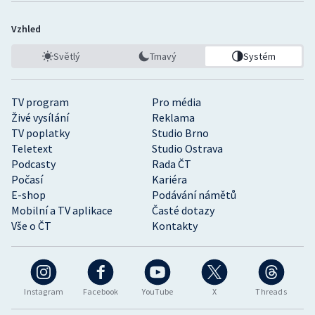
Vzhled
Světlý
Tmavý
Systém
TV program
Pro média
Živé vysílání
Reklama
TV poplatky
Studio Brno
Teletext
Studio Ostrava
Podcasty
Rada ČT
Počasí
Kariéra
E-shop
Podávání námětů
Mobilní a TV aplikace
Časté dotazy
Vše o ČT
Kontakty
Instagram
Facebook
YouTube
X
Threads