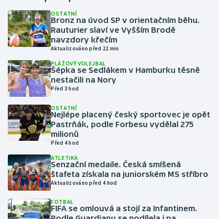
OSTATNÍ
Bronz na úvod SP v orientačním běhu.
Gymnastika
Rauturier slaví ve Vyšším Brodě
navzdory křečím
Házená
Aktualizováno před 22 min
PLÁŽOVÝ VOLEJBAL
Jezdectví
Šépka se Sedlákem v Hamburku těsně
nestačili na Nory
Před 3 hod
Judo
OSTATNÍ
Nejlépe placený český sportovec je opět
Krasobruslení
Pastrňák, podle Forbesu vydělal 275
milionů
Lezení
Před 4 hod
ATLETIKA
Lyže a snowboard
Senzační medaile. Česká smíšená
štafeta získala na juniorském MS stříbro
Aktualizováno před 4 hod
Moderní pětiboj
FOTBAL
FIFA se omlouvá a stojí za Infantinem.
Motorsport
Podle Guardianu se podílela i na