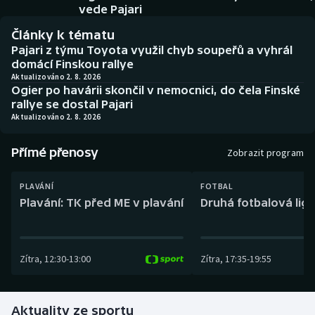
Baseball a softbal
Soutěže
vede Pajari
Články k tématu
Basketbal
Historické návraty
Pajari z týmu Toyota využil chyb soupeřů a vyhrál
domácí Finskou rallye
Biatlon
Aplikace ČT sport
Aktualizováno 2. 8. 2026
Ogier po havárii skončil v nemocnici, do čela Finské
rallye se dostal Pajari
Boby a skeleton
AZ kvíz
Aktualizováno 2. 8. 2026
Box
Přímé přenosy
Zobrazit program
Curling
PLAVÁNÍ
FOTBAL
Plavání: TK před ME v plavání
Druhá fotbalová liga
Dostihy
Florbal
Zítra
,
12:30
-
13:00
Zítra
,
17:35
-
19:55
Futsal
Aktuality ze sportu
Golf