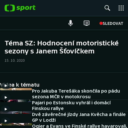
POPULÁRNÍ
SLEDOVAT
Fotbal
Téma SZ: Hodnocení motoristické
sezony s Janem Šťovíčkem
Hokej
15. 10. 2020
Tenis
Atletika
Videa k tématu
Cyklistika
Pro Jakuba Terešáka skončila po pádu
sezona MČR v motokrosu
Pajari po Estonsku vyhrál i domácí
DALŠÍ SPORTY
Finskou rallye
Dvě závěrečné jízdy Jana Kvěcha a finále
Americký fotbal
NEPŘEHLÉDNĚTE
GP v Lodži
Ogier a Evans ve Finské rallye havarovali,