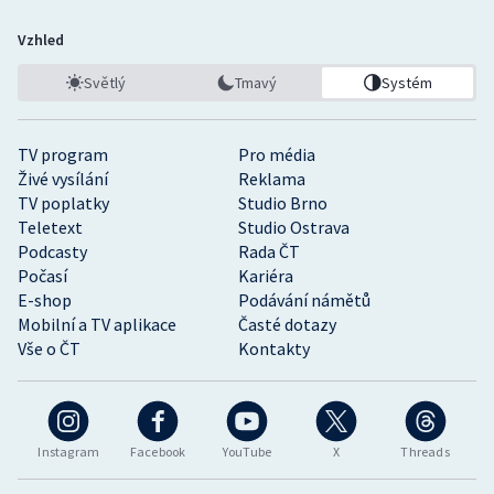
Vzhled
Světlý
Tmavý
Systém
TV program
Pro média
Živé vysílání
Reklama
TV poplatky
Studio Brno
Teletext
Studio Ostrava
Podcasty
Rada ČT
Počasí
Kariéra
E-shop
Podávání námětů
Mobilní a TV aplikace
Časté dotazy
Vše o ČT
Kontakty
Instagram
Facebook
YouTube
X
Threads