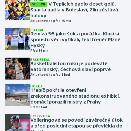
V Teplicích padlo deset gólů,
SOUHRN
Sparta padla v Boleslavi, Zlín zůstává
Gymnastika
nulový
Aktualizováno před 25 min
Házená
FOTBAL
Remíza 5:5 jako šok a porážka. Kluci si
spoustu věcí vyříkali, řekl trenér Plzně
Jezdectví
Hyský
Před 36 min
Judo
BASKETBAL
Basketbalistou roku je podeváté
Krasobruslení
Satoranský, Čechová slaví poprvé
Aktualizováno před 1 hod
Lezení
HOKEJ
Třebíč pokřtila otevření
zrekonstruovaného stadionu exhibicí,
Lyže a snowboard
domácí porazili mistry z Prahy
Před 3 hod
Moderní pětiboj
CYKLISTIKA
Volleringové se povedl závěrečný útok
Motorsport
a před poslední etapou se převlékla do