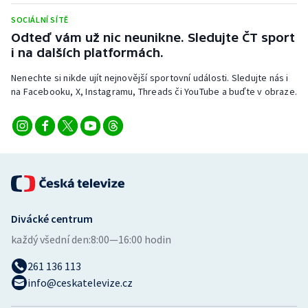
Stolní tenis
SOCIÁLNÍ SÍTĚ
Odteď vám už nic neunikne. Sledujte ČT sport
Triatlon
i na dalších platformách.
Veslování
Nenechte si nikde ujít nejnovější sportovní události. Sledujte nás i
na Facebooku, X, Instagramu, Threads či YouTube a buďte v obraze.
Vodní slalom
Volejbal
Ostatní
Divácké centrum
každý všední den:
8:00—16:00 hodin
261 136 113
info@ceskatelevize.cz