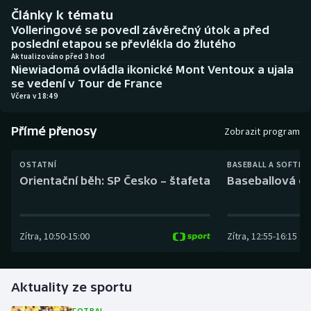
Baseball a softbal
Soutěže
Články k tématu
Volleringové se povedl závěrečný útok a před
Basketbal
Historické návraty
poslední etapou se převlékla do žlutého
Aktualizováno před 3 hod
Niewiadomá ovládla ikonické Mont Ventoux a ujala
Biatlon
Aplikace ČT sport
se vedení v Tour de France
Včera v 18:49
Boby a skeleton
AZ kvíz
Přímé přenosy
Zobrazit program
Box
OSTATNÍ
BASEBALL A SOFTBA
Curling
Orientační běh: SP Česko – štafeta
Baseballová ex
Dostihy
Zítra
,
10:50
-
15:00
Zítra
,
12:55
-
16:15
Florbal
Futsal
Aktuality ze sportu
Golf
FOTBAL