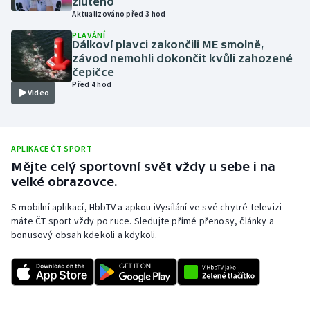
žlutého
Aktualizováno před 3 hod
Olympijské hry
PLAVÁNÍ
Dálkoví plavci zakončili ME smolně,
Parasport
závod nemohli dokončit kvůli zahozené
čepičce
Před 4 hod
Plavání
Video
Plážový volejbal
APLIKACE ČT SPORT
Ragby
Mějte celý sportovní svět vždy u sebe i na
velké obrazovce.
Rychlobruslení
S mobilní aplikací, HbbTV a apkou iVysílání ve své chytré televizi
Rychlostní kanoistika
máte ČT sport vždy po ruce. Sledujte přímé přenosy, články a
bonusový obsah kdekoli a kdykoli.
Short track
Sportovní střelba