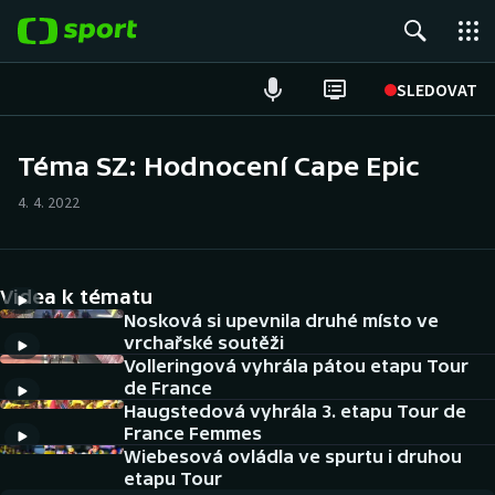
POPULÁRNÍ
SLEDOVAT
Fotbal
Téma SZ: Hodnocení Cape Epic
Hokej
4. 4. 2022
Tenis
Videa k tématu
Atletika
Nosková si upevnila druhé místo ve
vrchařské soutěži
Cyklistika
Volleringová vyhrála pátou etapu Tour
de France
DALŠÍ SPORTY
Haugstedová vyhrála 3. etapu Tour de
France Femmes
Americký fotbal
Wiebesová ovládla ve spurtu i druhou
NEPŘEHLÉDNĚTE
etapu Tour