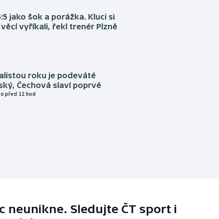
:5 jako šok a porážka. Kluci si
věcí vyříkali, řekl trenér Plzně
alistou roku je podeváté
ský, Čechová slaví poprvé
o před 12 hod
 neunikne. Sledujte ČT sport i