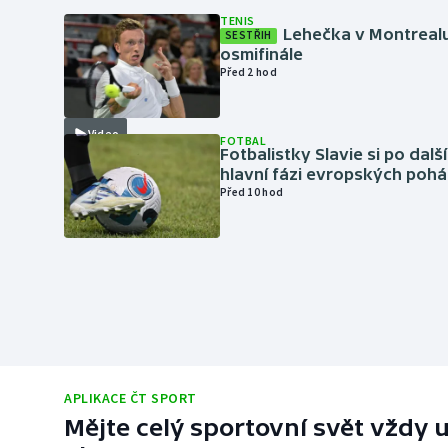
TENIS
Lehečka v Montrealu
SESTŘIH
osmifinále
Před 2 hod
Video
FOTBAL
Fotbalistky Slavie si po dalš
hlavní fázi evropských pohá
Před 10 hod
APLIKACE ČT SPORT
Mějte celý sportovní svět vždy u