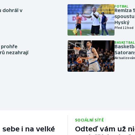
FOTBAL
 dohrál v
Remíza 5
spoustu 
Hyský
Před 12 hod
BASKETBAL
í prohře
Basketb
rů nezahrají
Satoran
Aktualizován
SOCIÁLNÍ SÍTĚ
 sebe i na velké
Odteď vám už nic