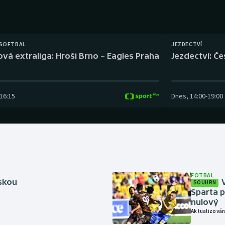
Moderní pětiboj
Triatlon
Motorsport
Veslování
 SOFTBAL
JEZDECTVÍ
Olympijské hry
Vodní slalom
ová extraliga: Hroši Brno – Eagles Praha
Jezdectví: Č
Parasport
Volejbal
16:15
Dnes
,
14:00
-
19:00
Plavání
Ostatní
Plážový volejbal
FOTBAL
rskou
SOUHRN
Sparta p
nulový
Aktualizován