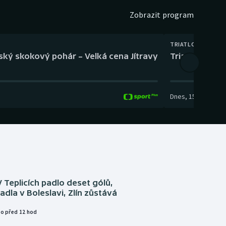
Zobrazit program
TRIATLON
eský skokový pohár – Velká cena Jítravy
Triatlon: XTE
Dnes
,
15:00
-
16:10
V Teplicích padlo deset gólů,
adla v Boleslavi, Zlín zůstává
o před 12 hod