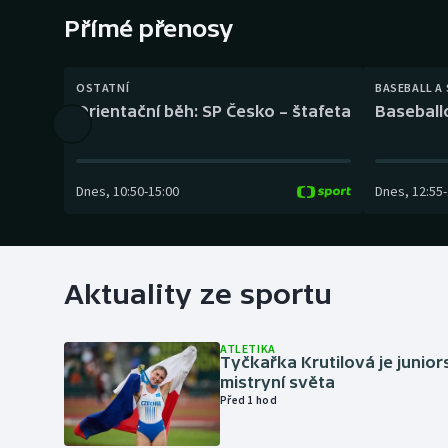
Curling
Přímé přenosy
Dostihy
OSTATNÍ
BASEBALL A
Florbal
Orientační běh: SP Česko – štafeta
Baseball
Futsal
Dnes
,
10:50
-
15:00
Dnes
,
12:55
-
Golf
Gymnastika
Aktuality ze sportu
ATLETIKA
Tyčkařka Krutilová je junio
mistryní světa
Před 1 hod