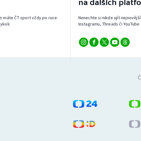
na dalších platf
izi máte ČT sport vždy po ruce.
Nenechte si nikde ujít nejnovější
ykoli.
Instagramu, Threads či YouTube 
Č