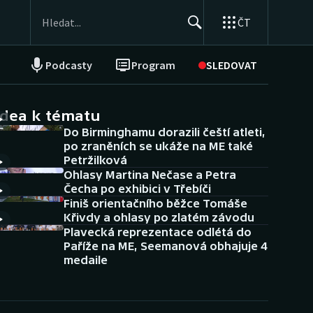
ČT
Podcasty
Program
SLEDOVAT
NEPŘEHLÉDNĚTE
Soutěže
idea k tématu
Do Birminghamu dorazili čeští atleti,
Historické návraty
po zraněních se ukáže na ME také
Petržilková
Aplikace ČT sport
Ohlasy Martina Nečase a Petra
Čecha po exhibici v Třebíči
AZ kvíz
Finiš orientačního běžce Tomáše
Křivdy a ohlasy po zlatém závodu
Plavecká reprezentace odlétá do
Paříže na ME, Seemanová obhajuje 4
medaile