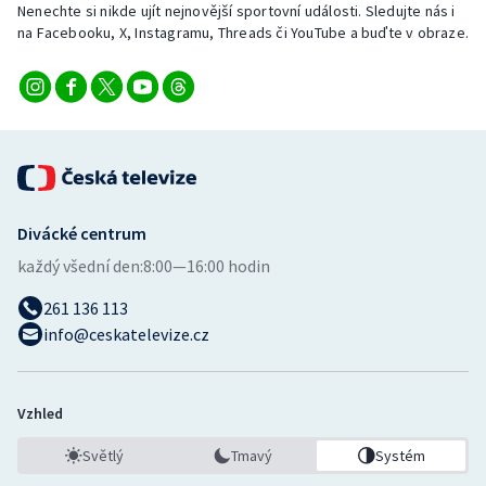
Nenechte si nikde ujít nejnovější sportovní události. Sledujte nás i
Stolní tenis
na Facebooku, X, Instagramu, Threads či YouTube a buďte v obraze.
Triatlon
Veslování
Vodní slalom
Volejbal
Divácké centrum
každý všední den:
8:00—16:00 hodin
Ostatní
261 136 113
info@ceskatelevize.cz
Vzhled
Světlý
Tmavý
Systém