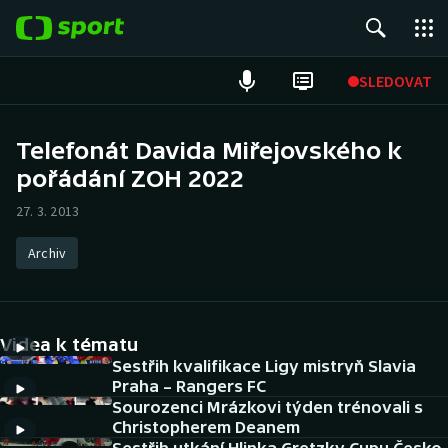
POPULÁRNÍ
SLEDOVAT
Fotbal
Telefonát Davida Miřejovského k
pořádání ZOH 2022
Hokej
27. 3. 2013
Tenis
Archiv
Atletika
Cyklistika
Videa k tématu
DALŠÍ SPORTY
Sestřih kvalifikace Ligy mistryň Slavia
Praha – Rangers FC
Sourozenci Mrázkovi týden trénovali s
Americký fotbal
NEPŘEHLÉDNĚTE
Christopherem Deanem