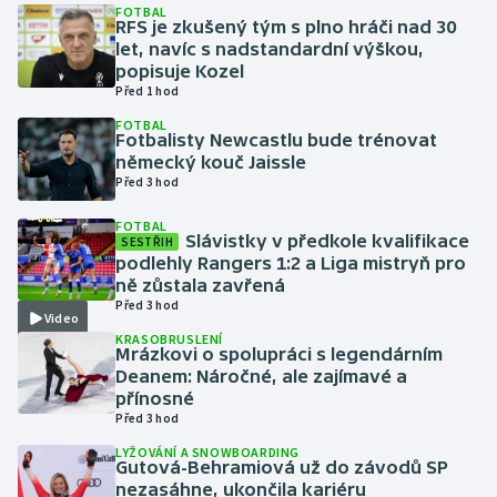
FOTBAL
RFS je zkušený tým s plno hráči nad 30
let, navíc s nadstandardní výškou,
Gymnastika
popisuje Kozel
Před 1 hod
Házená
FOTBAL
Fotbalisty Newcastlu bude trénovat
Jezdectví
německý kouč Jaissle
Před 3 hod
Judo
FOTBAL
Slávistky v předkole kvalifikace
SESTŘIH
podlehly Rangers 1:2 a Liga mistryň pro
Krasobruslení
ně zůstala zavřená
Před 3 hod
Lezení
Video
KRASOBRUSLENÍ
Mrázkovi o spolupráci s legendárním
Lyže a snowboard
Deanem: Náročné, ale zajímavé a
přínosné
Před 3 hod
Moderní pětiboj
LYŽOVÁNÍ A SNOWBOARDING
Gutová-Behramiová už do závodů SP
Motorsport
nezasáhne, ukončila kariéru