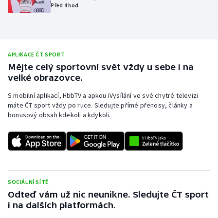
Před 4 hod
Olympijské hry
Parasport
APLIKACE ČT SPORT
Plavání
Mějte celý sportovní svět vždy u sebe i na
velké obrazovce.
Plážový volejbal
S mobilní aplikací, HbbTV a apkou iVysílání ve své chytré televizi
máte ČT sport vždy po ruce. Sledujte přímé přenosy, články a
Ragby
bonusový obsah kdekoli a kdykoli.
Rychlobruslení
Rychlostní kanoistika
Short track
SOCIÁLNÍ SÍTĚ
Odteď vám už nic neunikne. Sledujte ČT sport
Sportovní střelba
i na dalších platformách.