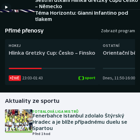
Sestřih utkání Hlinka Gretzky Cupu Česko
Baseball a softbal
Soutěže
– Německo
Téma Horizontu: Gianni Infantino pod
Basketbal
Historické návraty
tlakem
Přímé přenosy
Zobrazit program
Biatlon
Aplikace ČT sport
HOKEJ
OSTATNÍ
Boby a skeleton
AZ kvíz
Hlinka Gretzky Cup: Česko – Finsko
Orientační běh
Box
23:03
-
01:43
Dnes
,
11:50
-
16:00
ŽIVĚ
Curling
Dostihy
Aktuality ze sportu
Florbal
FOTBALOVÁ LIGA MISTRŮ
Fenerbahce Istanbul zdolalo Štýrský
Hradec a je blíže případnému duelu se
Futsal
Spartou
Před 1 hod
Golf