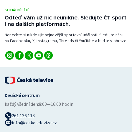
Stolní tenis
SOCIÁLNÍ SÍTĚ
Odteď vám už nic neunikne. Sledujte ČT sport
Triatlon
i na dalších platformách.
Veslování
Nenechte si nikde ujít nejnovější sportovní události. Sledujte nás i
na Facebooku, X, Instagramu, Threads či YouTube a buďte v obraze.
Vodní slalom
Volejbal
Ostatní
Divácké centrum
každý všední den:
8:00—16:00 hodin
261 136 113
info@ceskatelevize.cz