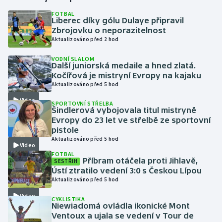
FOTBAL
Liberec díky gólu Dulaye připravil
Gymnastika
Zbrojovku o neporazitelnost
Aktualizováno před 2 hod
Házená
VODNÍ SLALOM
Další juniorská medaile a hned zlatá.
Jezdectví
Kočířová je mistryní Evropy na kajaku
Aktualizováno před 5 hod
Judo
Video
SPORTOVNÍ STŘELBA
Šindlerová vybojovala titul mistryně
Krasobruslení
Evropy do 23 let ve střelbě ze sportovní
pistole
Aktualizováno před 5 hod
Lezení
Video
FOTBAL
Příbram otáčela proti Jihlavě,
SESTŘIH
Lyže a snowboard
Ústí ztratilo vedení 3:0 s Českou Lípou
Aktualizováno před 5 hod
Moderní pětiboj
Video
CYKLISTIKA
Niewiadomá ovládla ikonické Mont
Motorsport
Ventoux a ujala se vedení v Tour de