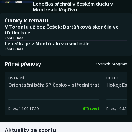
Baseball a softbal
Soutěže
Lehečka přehrál v českém duelu v
Montrealu Kopřivu
Basketbal
Historické návraty
Články k tématu
V Torontu už bez Češek: Bartůňková skončila ve
Biatlon
Aplikace ČT sport
třetím kole
Před 17 hod
Lehečka je v Montrealu v osmifinále
Boby a skeleton
AZ kvíz
Před 17 hod
Box
Přímé přenosy
Zobrazit program
Curling
OSTATNÍ
HOKEJ
Orientační běh: SP Česko – střední trať
Hokej: Exh
Dostihy
Florbal
Dnes
,
14:00
-
17:50
Dnes
,
16:55
-
19
Futsal
Aktuality ze sportu
Golf