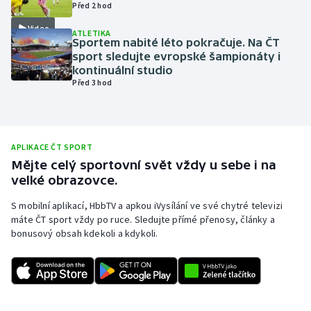
Před 2 hod
Olympijské hry
Video
ATLETIKA
Sportem nabité léto pokračuje. Na ČT
Parasport
sport sledujte evropské šampionáty i
kontinuální studio
Před 3 hod
Plavání
Plážový volejbal
APLIKACE ČT SPORT
Ragby
Mějte celý sportovní svět vždy u sebe i na
velké obrazovce.
Rychlobruslení
S mobilní aplikací, HbbTV a apkou iVysílání ve své chytré televizi
máte ČT sport vždy po ruce. Sledujte přímé přenosy, články a
Rychlostní kanoistika
bonusový obsah kdekoli a kdykoli.
Short track
Sportovní střelba