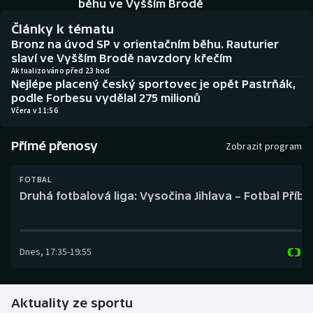
běhu ve Vyšším Brodě
Baseball a softbal
Soutěže
Články k tématu
Basketbal
Historické návraty
Bronz na úvod SP v orientačním běhu. Rauturier
slaví ve Vyšším Brodě navzdory křečím
Aktualizováno před 23 hod
Biatlon
Aplikace ČT sport
Nejlépe placený český sportovec je opět Pastrňák,
podle Forbesu vydělal 275 milionů
Boby a skeleton
AZ kvíz
Včera v 11:56
Box
Přímé přenosy
Zobrazit program
Curling
FOTBAL
Druhá fotbalová liga: Vysočina Jihlava – Fotbal Příb
Dostihy
Florbal
Dnes
,
17:35
-
19:55
Futsal
Aktuality ze sportu
Golf