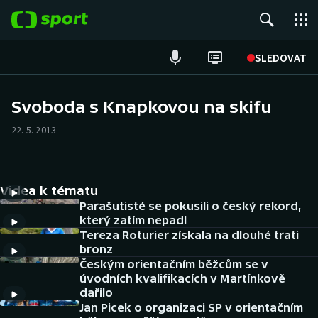
POPULÁRNÍ
SLEDOVAT
Fotbal
Svoboda s Knapkovou na skifu
Hokej
22. 5. 2013
Tenis
Videa k tématu
Atletika
Parašutisté se pokusili o český rekord,
který zatím nepadl
Cyklistika
Tereza Roturier získala na dlouhé trati
bronz
DALŠÍ SPORTY
Českým orientačním běžcům se v
úvodních kvalifikacích v Martínkově
dařilo
Americký fotbal
NEPŘEHLÉDNĚTE
Jan Picek o organizaci SP v orientačním