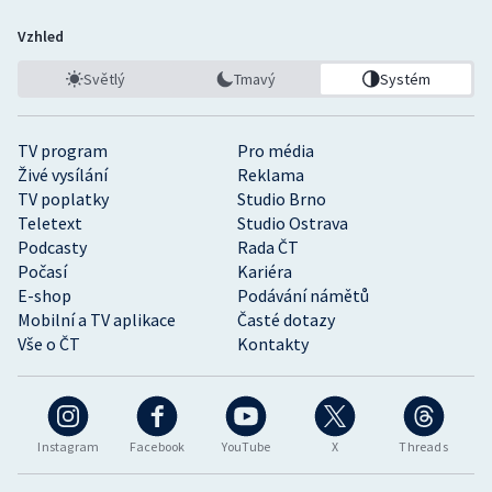
Vzhled
Světlý
Tmavý
Systém
TV program
Pro média
Živé vysílání
Reklama
TV poplatky
Studio Brno
Teletext
Studio Ostrava
Podcasty
Rada ČT
Počasí
Kariéra
E-shop
Podávání námětů
Mobilní a TV aplikace
Časté dotazy
Vše o ČT
Kontakty
Instagram
Facebook
YouTube
X
Threads