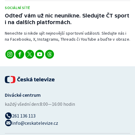
Stolní tenis
SOCIÁLNÍ SÍTĚ
Odteď vám už nic neunikne. Sledujte ČT sport
Triatlon
i na dalších platformách.
Veslování
Nenechte si nikde ujít nejnovější sportovní události. Sledujte nás i
na Facebooku, X, Instagramu, Threads či YouTube a buďte v obraze.
Vodní slalom
Volejbal
Ostatní
Divácké centrum
každý všední den:
8:00—16:00 hodin
261 136 113
info@ceskatelevize.cz