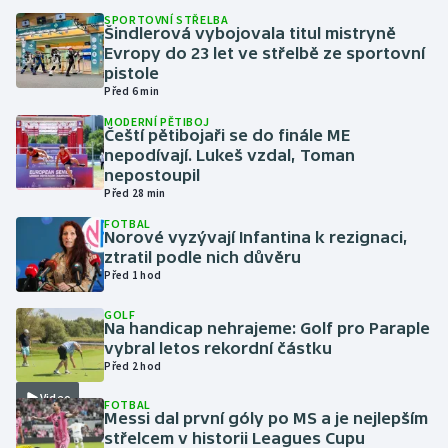
SPORTOVNÍ STŘELBA
Šindlerová vybojovala titul mistryně
Gymnastika
Evropy do 23 let ve střelbě ze sportovní
pistole
Házená
Před 6 min
MODERNÍ PĚTIBOJ
Čeští pětibojaři se do finále ME
Jezdectví
nepodívají. Lukeš vzdal, Toman
nepostoupil
Judo
Před 28 min
FOTBAL
Krasobruslení
Norové vyzývají Infantina k rezignaci,
ztratil podle nich důvěru
Před 1 hod
Lezení
GOLF
Na handicap nehrajeme: Golf pro Paraple
Lyže a snowboard
vybral letos rekordní částku
Před 2 hod
Moderní pětiboj
Video
FOTBAL
Messi dal první góly po MS a je nejlepším
Motorsport
střelcem v historii Leagues Cupu