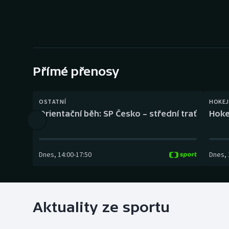
Curling
Dostihy
Florbal
Přímé přenosy
Futsal
Golf
OSTATNÍ
HOKEJ
Orientační běh: SP Česko – střední trať
Hoke
Gymnastika
Dnes
,
14:00
-
17:50
Dnes
,
Aktuality ze sportu