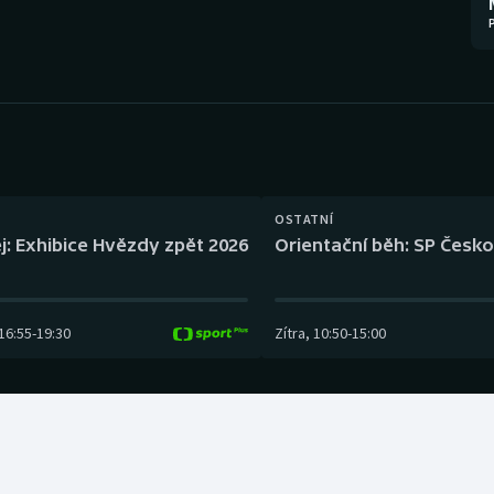
Moderní pětiboj
Triatlon
Motorsport
Veslování
Olympijské hry
Vodní slalom
Parasport
Volejbal
Plavání
Ostatní
OSTATNÍ
j: Exhibice Hvězdy zpět 2026
Orientační běh: SP Česko
Plážový volejbal
16:55
-
19:30
Zítra
,
10:50
-
15:00