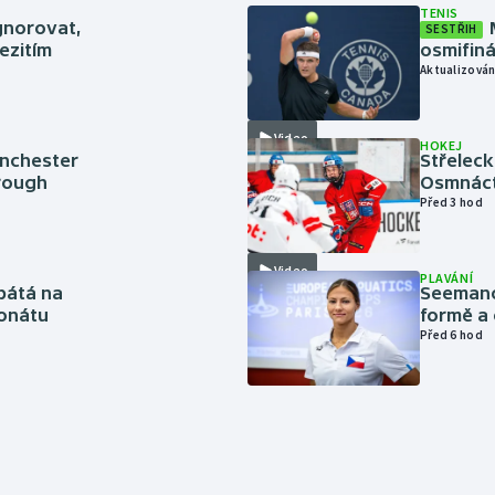
TENIS
gnorovat,
SESTŘIH
ezitím
osmifiná
Aktualizován
Video
HOKEJ
anchester
Střeleck
brough
Osmnáct
Před 3 hod
Video
PLAVÁNÍ
pátá na
Seemanov
onátu
formě a 
Před 6 hod