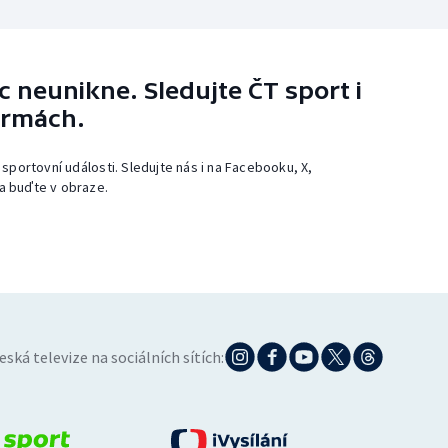
 neunikne. Sledujte ČT sport i
ormách.
 sportovní události. Sledujte nás i na Facebooku, X,
a buďte v obraze.
eská televize na sociálních sítích: