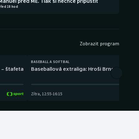
Manuel před ME. Tlak si nechce připustit
Před 18 hod
Zobrazit program
BASEBALL A SOFTBAL
 – štafeta
Baseballová extraliga: Hroši Brno – Eagles
Zítra
,
12:55
-
16:15