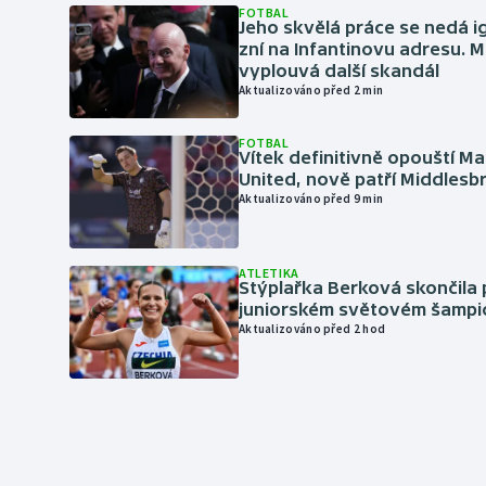
FOTBAL
Jeho skvělá práce se nedá i
zní na Infantinovu adresu. M
vyplouvá další skandál
Aktualizováno před 2 min
FOTBAL
Vítek definitivně opouští M
United, nově patří Middles
Aktualizováno před 9 min
ATLETIKA
Stýplařka Berková skončila 
juniorském světovém šampi
Aktualizováno před 2 hod