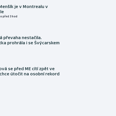
Menšík je v Montrealu v
le
o před 3 hod
á převaha nestačila.
ka prohrála i se Švýcarskem
á se před ME cítí zpět ve
chce útočit na osobní rekord