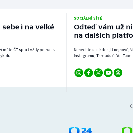
SOCIÁLNÍ SÍTĚ
 sebe i na velké
Odteď vám už nic
na dalších platf
izi máte ČT sport vždy po ruce.
Nenechte si nikde ujít nejnovější
ykoli.
Instagramu, Threads či YouTube 
Č