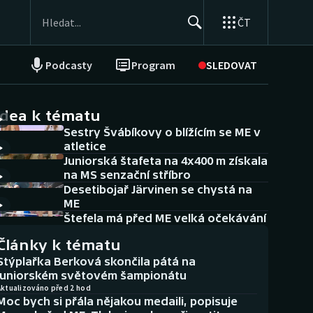
ČT
Podcasty
Program
SLEDOVAT
NEPŘEHLÉDNĚTE
Soutěže
idea k tématu
Sestry Švábíkovy o blížícím se ME v
Historické návraty
atletice
Juniorská štafeta na 4x400 m získala
Aplikace ČT sport
na MS senzační stříbro
Desetibojař Järvinen se chystá na
AZ kvíz
ME
Štefela má před ME velká očekávání
Články k tématu
Stýplařka Berková skončila pátá na
juniorském světovém šampionátu
Aktualizováno před 2 hod
Moc bych si přála nějakou medaili, popisuje