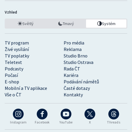
Vzhled
Světlý
Tmavý
Systém
TV program
Pro média
Živé vysílání
Reklama
TV poplatky
Studio Brno
Teletext
Studio Ostrava
Podcasty
Rada ČT
Počasí
Kariéra
E-shop
Podávání námětů
Mobilní a TV aplikace
Časté dotazy
Vše o ČT
Kontakty
Instagram
Facebook
YouTube
X
Threads