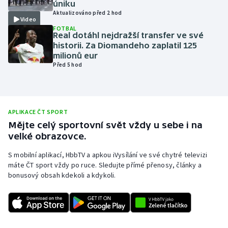
úniku
Aktualizováno před 2 hod
Olympijské hry
Video
FOTBAL
Real dotáhl nejdražší transfer ve své
Parasport
historii. Za Diomandeho zaplatil 125
milionů eur
Plavání
Před 5 hod
Plážový volejbal
Ragby
APLIKACE ČT SPORT
Mějte celý sportovní svět vždy u sebe i na
velké obrazovce.
Rychlobruslení
S mobilní aplikací, HbbTV a apkou iVysílání ve své chytré televizi
Rychlostní kanoistika
máte ČT sport vždy po ruce. Sledujte přímé přenosy, články a
bonusový obsah kdekoli a kdykoli.
Short track
Sportovní střelba