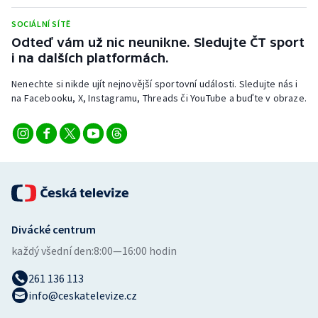
Stolní tenis
SOCIÁLNÍ SÍTĚ
Odteď vám už nic neunikne. Sledujte ČT sport
Triatlon
i na dalších platformách.
Veslování
Nenechte si nikde ujít nejnovější sportovní události. Sledujte nás i
na Facebooku, X, Instagramu, Threads či YouTube a buďte v obraze.
Vodní slalom
Volejbal
Ostatní
Divácké centrum
každý všední den:
8:00—16:00 hodin
261 136 113
info@ceskatelevize.cz