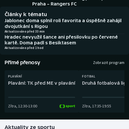
Baseball a softbal
Soutěže
Praha – Rangers FC
Články k tématu
Basketbal
Historické návraty
Jablonec doma splnil roli favorita a úspěšně zahájil
dvojutkání s Rigou
Biatlon
Aplikace ČT sport
Aktualizováno před 33 min
Hradec nevyužil šance ani přesilovku po červené
kartě. Doma padl s Besiktasem
Boby a skeleton
AZ kvíz
Aktualizováno před 1 hod
Box
Přímé přenosy
Zobrazit program
Curling
PLAVÁNÍ
FOTBAL
Plavání: TK před ME v plavání
Druhá fotbalová liga
Dostihy
Florbal
Zítra
,
12:30
-
13:00
Zítra
,
17:35
-
19:55
Futsal
Aktuality ze sportu
Golf