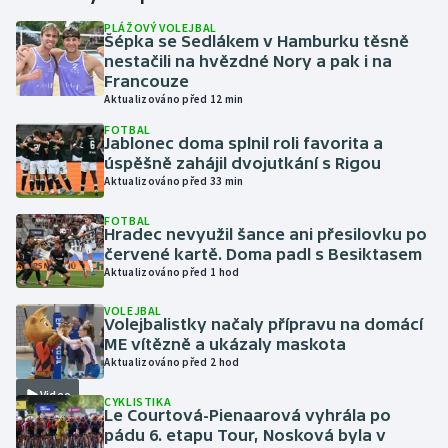
PLÁŽOVÝ VOLEJBAL
Šépka se Sedlákem v Hamburku těsně
Gymnastika
nestačili na hvězdné Nory a pak i na
Francouze
Házená
Aktualizováno před 12 min
FOTBAL
Jezdectví
Jablonec doma splnil roli favorita a
úspěšně zahájil dvojutkání s Rigou
Aktualizováno před 33 min
Judo
FOTBAL
Hradec nevyužil šance ani přesilovku po
Krasobruslení
červené kartě. Doma padl s Besiktasem
Aktualizováno před 1 hod
Lezení
VOLEJBAL
Volejbalistky načaly přípravu na domácí
Lyže a snowboard
ME vítězně a ukázaly maskota
Aktualizováno před 2 hod
Moderní pětiboj
Video
CYKLISTIKA
Le Courtová-Pienaarová vyhrála po
Motorsport
pádu 6. etapu Tour, Nosková byla v