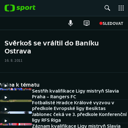
POPULÁRNÍ
SLEDOVAT
Fotbal
Svěrkoš se vráítil do Baníku
Ostrava
Hokej
16. 8. 2011
Tenis
Atletika
Videa k tématu
Cyklistika
Sestřih kvalifikace Ligy mistryň Slavia
Praha – Rangers FC
Fotbalisté Hradce Králové vyzvou v
DALŠÍ SPORTY
předkole Evropské ligy Besiktas
Jablonec čeká ve 3. předkole Konferenční
Americký fotbal
NEPŘEHLÉDNĚTE
ligy RFS Riga
Záznam kvalifikace Ligy mistryň Slavia