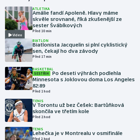
ATLETIKA
Amálie fandí Apoleně. Hlavy máme
Gymnastika
skvěle srovnané, říká zkušenější ze
sester Švábíkových
Házená
Před 10 min
Video
BIATLON
Jezdectví
Biatlonista Jacquelin si plní cyklistický
sen, čekají ho dva závody
Před 17 min
Judo
BASKETBAL
Po deseti výhrách podlehla
SESTŘIH
Krasobruslení
Minnesota s Joklovou doma Los Angeles
82:89
Lezení
Před 1 hod
TENIS
Lyže a snowboard
V Torontu už bez Češek: Bartůňková
skončila ve třetím kole
Před 2 hod
Moderní pětiboj
TENIS
Lehečka je v Montrealu v osmifinále
Motorsport
Před 2 hod