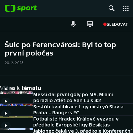
POPULÁRNÍ
SLEDOVAT
Fotbal
Šulc po Ferencvárosi: Byl to top
první poločas
Hokej
20. 2. 2025
Tenis
Atletika
Videa k tématu
Cyklistika
Messi dal první góly po MS, Miami
porazilo Atlético San Luis 4:2
Sestřih kvalifikace Ligy mistryň Slavia
DALŠÍ SPORTY
Praha – Rangers FC
Fotbalisté Hradce Králové vyzvou v
Americký fotbal
NEPŘEHLÉDNĚTE
předkole Evropské ligy Besiktas
Jablonec čeká ve 3. předkole Konferenční