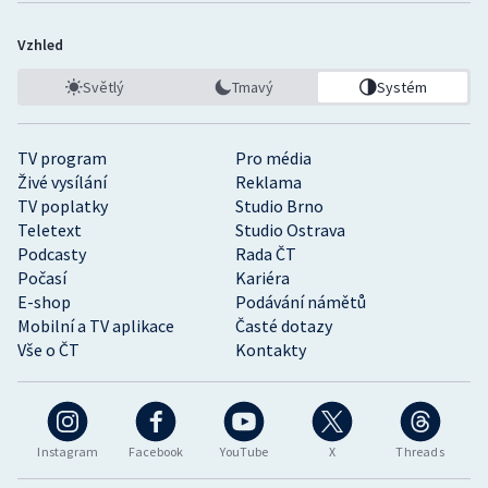
Vzhled
Světlý
Tmavý
Systém
TV program
Pro média
Živé vysílání
Reklama
TV poplatky
Studio Brno
Teletext
Studio Ostrava
Podcasty
Rada ČT
Počasí
Kariéra
E-shop
Podávání námětů
Mobilní a TV aplikace
Časté dotazy
Vše o ČT
Kontakty
Instagram
Facebook
YouTube
X
Threads