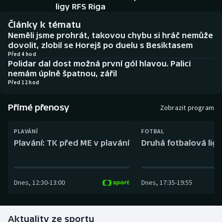
Baseball a softbal
Soutěže
ligy RFS Riga
Články k tématu
Basketbal
Historické návraty
Neměli jsme prohrát, takovou chybu si hráč nemůže
dovolit, zlobil se Horejš po duelu s Besiktasem
Biatlon
Aplikace ČT sport
Před 4 hod
Polidar dal dost možná první gól hlavou. Palici
nemám úplně špatnou, zářil
Boby a skeleton
AZ kvíz
Před 12 hod
Box
Přímé přenosy
Zobrazit program
Curling
PLAVÁNÍ
FOTBAL
Plavání: TK před ME v plavání
Druhá fotbalová liga
Dostihy
Florbal
Dnes
,
12:30
-
13:00
Dnes
,
17:35
-
19:55
Futsal
Aktuality ze sportu
Golf