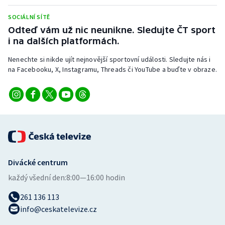
Stolní tenis
SOCIÁLNÍ SÍTĚ
Odteď vám už nic neunikne. Sledujte ČT sport
Triatlon
i na dalších platformách.
Veslování
Nenechte si nikde ujít nejnovější sportovní události. Sledujte nás i
na Facebooku, X, Instagramu, Threads či YouTube a buďte v obraze.
Vodní slalom
Volejbal
Ostatní
Divácké centrum
každý všední den:
8:00—16:00 hodin
261 136 113
info@ceskatelevize.cz