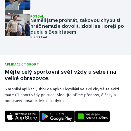
Olympijské hry
Video
FOTBAL
Neměli jsme prohrát, takovou chybu si
Parasport
hráč nemůže dovolit, zlobil se Horejš po
duelu s Besiktasem
Plavání
Před 4 hod
Plážový volejbal
Ragby
APLIKACE ČT SPORT
Mějte celý sportovní svět vždy u sebe i na
velké obrazovce.
Rychlobruslení
S mobilní aplikací, HbbTV a apkou iVysílání ve své chytré televizi
Rychlostní kanoistika
máte ČT sport vždy po ruce. Sledujte přímé přenosy, články a
bonusový obsah kdekoli a kdykoli.
Short track
Sportovní střelba