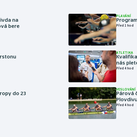
PLAVÁNÍ
řivda na
Program
hová bere
Před 1 hod
ATLETIKA
erstonu
Kvalifika
nás plet
Před 4 hod
VESLOVÁNÍ
vropy do 23
Párová č
Plovdivu
Před 4 hod