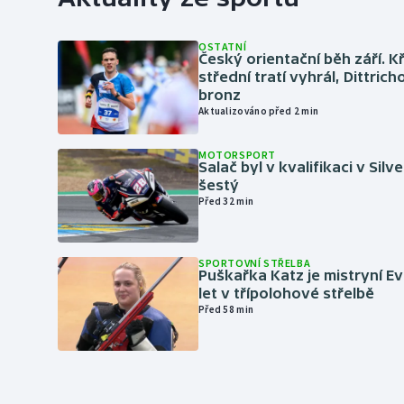
OSTATNÍ
Český orientační běh září. K
střední tratí vyhrál, Dittric
bronz
Aktualizováno před 2 min
MOTORSPORT
Salač byl v kvalifikaci v Silv
šestý
Před 32 min
SPORTOVNÍ STŘELBA
Puškařka Katz je mistryní E
let v třípolohové střelbě
Před 58 min