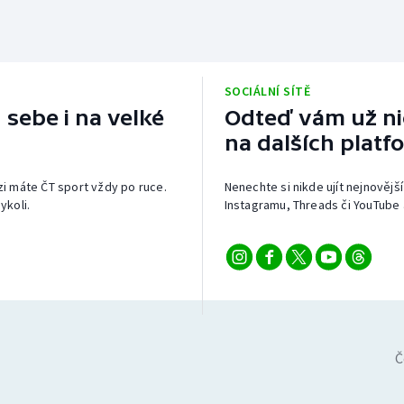
SOCIÁLNÍ SÍTĚ
 sebe i na velké
Odteď vám už nic
na dalších platf
izi máte ČT sport vždy po ruce.
Nenechte si nikde ujít nejnovější
ykoli.
Instagramu, Threads či YouTube 
Č