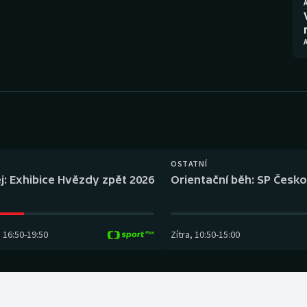
Moderní pětiboj
Triatlon
Motorsport
Veslování
Olympijské hry
Vodní slalom
Parasport
Volejbal
Plavání
Ostatní
OSTATNÍ
Plážový volejbal
j: Exhibice Hvězdy zpět 2026
Orientační běh: SP Česko
16:50
-
19:50
Zítra
,
10:50
-
15:00