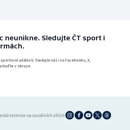
 neunikne. Sledujte ČT sport i
ormách.
 sportovní události. Sledujte nás i na Facebooku, X,
a buďte v obraze.
eská televize na sociálních sítích: