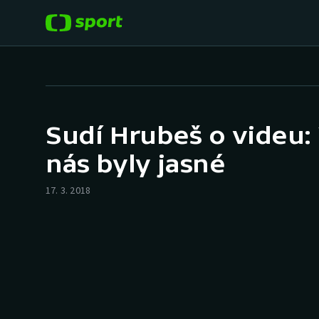
POPULÁRNÍ
DALŠÍ SPORTY
Fotbal
Americký fotbal
Sudí Hrubeš o videu:
Hokej
Baseball a softbal
nás byly jasné
Tenis
Basketbal
17. 3. 2018
Atletika
Biatlon
Cyklistika
Boby a skeleton
Box