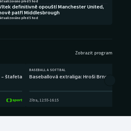
Aktualizováno před 5 hod
Vítek definitivně opouští Manchester United,
nově patří Middlesbrough
Aktualizováno před 5 hod
Zobrazit program
BASEBALL A SOFTBAL
 – štafeta
Baseballová extraliga: Hroši Brno – Eagles
Zítra
,
12:55
-
16:15