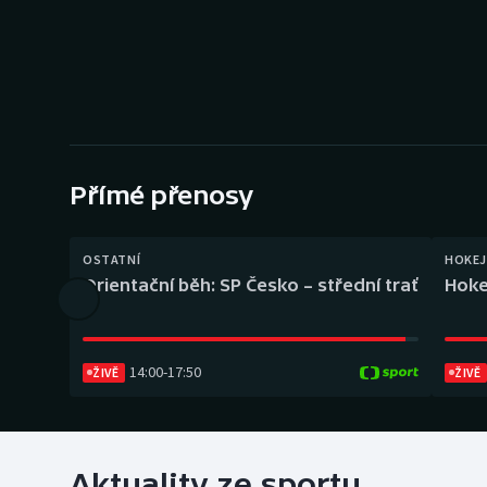
Curling
Dostihy
Florbal
Futsal
Přímé přenosy
Golf
OSTATNÍ
HOKEJ
Gymnastika
Orientační běh: SP Česko – střední trať
Hoke
14:00
-
17:50
ŽIVĚ
ŽIVĚ
Aktuality ze sportu