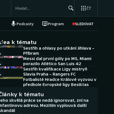
ČT
Podcasty
Program
SLEDOVAT
NEPŘEHLÉDNĚTE
Soutěže
idea k tématu
Sestřih a ohlasy po utkání Jihlava –
Historické návraty
Příbram
Messi dal první góly po MS, Miami
Aplikace ČT sport
porazilo Atlético San Luis 4:2
Sestřih kvalifikace Ligy mistryň
AZ kvíz
Slavia Praha – Rangers FC
Fotbalisté Hradce Králové vyzvou v
předkole Evropské ligy Besiktas
Články k tématu
Jeho skvělá práce se nedá ignorovat, zní na
Infantinovu adresu. Mezitím vyplouvá další
skandál