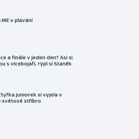
 ME v plavání
ce a finále v jeden den? Asi si
ou s vícebojaři, rýpl si Staněk
tyřka juniorek si vyjela v
 světové stříbro