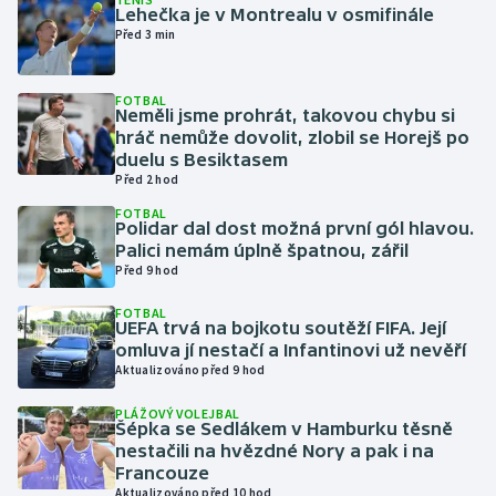
Lehečka je v Montrealu v osmifinále
Před 3 min
Gymnastika
FOTBAL
Házená
Neměli jsme prohrát, takovou chybu si
hráč nemůže dovolit, zlobil se Horejš po
Jezdectví
duelu s Besiktasem
Před 2 hod
Judo
FOTBAL
Polidar dal dost možná první gól hlavou.
Palici nemám úplně špatnou, zářil
Krasobruslení
Před 9 hod
FOTBAL
Lezení
UEFA trvá na bojkotu soutěží FIFA. Její
omluva jí nestačí a Infantinovi už nevěří
Lyže a snowboard
Aktualizováno před 9 hod
PLÁŽOVÝ VOLEJBAL
Moderní pětiboj
Šépka se Sedlákem v Hamburku těsně
nestačili na hvězdné Nory a pak i na
Francouze
Motorsport
Aktualizováno před 10 hod