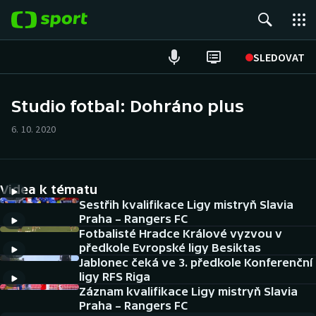
POPULÁRNÍ
SLEDOVAT
Fotbal
Studio fotbal: Dohráno plus
Hokej
6. 10. 2020
Tenis
Videa k tématu
Atletika
Sestřih kvalifikace Ligy mistryň Slavia
Praha – Rangers FC
Cyklistika
Fotbalisté Hradce Králové vyzvou v
předkole Evropské ligy Besiktas
DALŠÍ SPORTY
Jablonec čeká ve 3. předkole Konferenční
ligy RFS Riga
Americký fotbal
Záznam kvalifikace Ligy mistryň Slavia
NEPŘEHLÉDNĚTE
Praha – Rangers FC