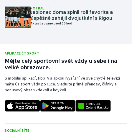
Olympijské hry
FOTBAL
Jablonec doma splnil roli favorita a
úspěšně zahájil dvojutkání s Rigou
Parasport
Aktualizováno před 10 hod
Plavání
Plážový volejbal
APLIKACE ČT SPORT
Mějte celý sportovní svět vždy u sebe i na
Ragby
velké obrazovce.
S mobilní aplikací, HbbTV a apkou iVysílání ve své chytré televizi
Rychlobruslení
máte ČT sport vždy po ruce. Sledujte přímé přenosy, články a
bonusový obsah kdekoli a kdykoli.
Rychlostní kanoistika
Short track
Sportovní střelba
SOCIÁLNÍ SÍTĚ