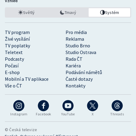
Vzhled
Světlý
Tmavý
Systém
TV program
Pro média
Živé vysílání
Reklama
TV poplatky
Studio Brno
Teletext
Studio Ostrava
Podcasty
Rada ČT
Počasí
Kariéra
E-shop
Podávání námětů
Mobilní a TV aplikace
Časté dotazy
Vše o ČT
Kontakty
Instagram
Facebook
YouTube
X
Threads
© Česká televize