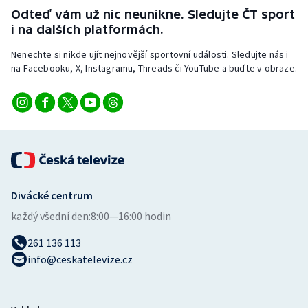
Stolní tenis
Odteď vám už nic neunikne. Sledujte ČT sport
i na dalších platformách.
Triatlon
Nenechte si nikde ujít nejnovější sportovní události. Sledujte nás i
na Facebooku, X, Instagramu, Threads či YouTube a buďte v obraze.
Veslování
Vodní slalom
Volejbal
Ostatní
Divácké centrum
každý všední den:
8:00—16:00 hodin
261 136 113
info@ceskatelevize.cz