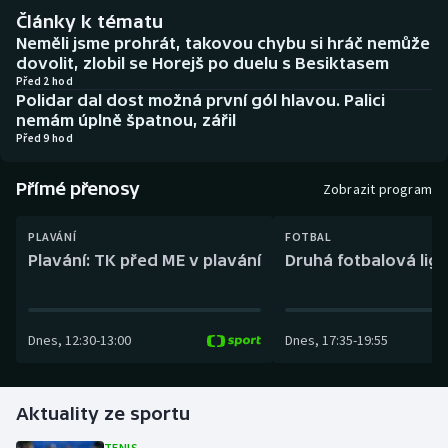
Baseball a softbal
Soutěže
Články k tématu
Neměli jsme prohrát, takovou chybu si hráč nemůže
Basketbal
Historické návraty
dovolit, zlobil se Horejš po duelu s Besiktasem
Před 2 hod
Polidar dal dost možná první gól hlavou. Palici
Biatlon
Aplikace ČT sport
nemám úplně špatnou, zářil
Před 9 hod
Boby a skeleton
AZ kvíz
Přímé přenosy
Zobrazit program
Box
PLAVÁNÍ
FOTBAL
Curling
Plavání: TK před ME v plavání
Druhá fotbalová liga
Dostihy
Dnes
,
12:30
-
13:00
Dnes
,
17:35
-
19:55
Florbal
Futsal
Aktuality ze sportu
Golf
TENIS