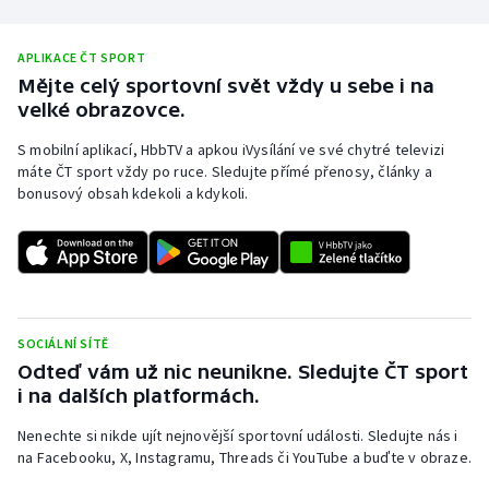
Olympijské hry
APLIKACE ČT SPORT
Parasport
Mějte celý sportovní svět vždy u sebe i na
velké obrazovce.
Plavání
S mobilní aplikací, HbbTV a apkou iVysílání ve své chytré televizi
máte ČT sport vždy po ruce. Sledujte přímé přenosy, články a
Plážový volejbal
bonusový obsah kdekoli a kdykoli.
Ragby
Rychlobruslení
SOCIÁLNÍ SÍTĚ
Rychlostní kanoistika
Odteď vám už nic neunikne. Sledujte ČT sport
i na dalších platformách.
Short track
Nenechte si nikde ujít nejnovější sportovní události. Sledujte nás i
Sportovní střelba
na Facebooku, X, Instagramu, Threads či YouTube a buďte v obraze.