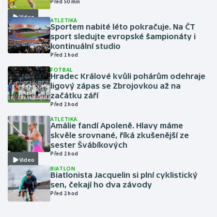
Před 50 min
Video
ATLETIKA
Gymnastika
Sportem nabité léto pokračuje. Na ČT
sport sledujte evropské šampionáty i
Házená
kontinuální studio
Před 1 hod
Jezdectví
FOTBAL
Hradec Králové kvůli pohárům odehraje
ligový zápas se Zbrojovkou až na
Judo
začátku září
Před 2 hod
Krasobruslení
ATLETIKA
Amálie fandí Apoleně. Hlavy máme
skvěle srovnané, říká zkušenější ze
Lezení
sester Švábíkových
Před 2 hod
Video
Lyže a snowboard
BIATLON
Biatlonista Jacquelin si plní cyklistický
Moderní pětiboj
sen, čekají ho dva závody
Před 2 hod
Motorsport