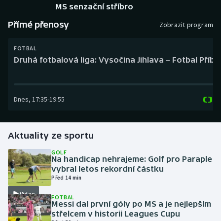
Baseball a softbal
Soutěže
MS senzační stříbro
Přímé přenosy
Zobrazit program
Basketbal
Historické návraty
FOTBAL
Biatlon
Aplikace ČT sport
Druhá fotbalová liga: Vysočina Jihlava – Fotbal Příb
Boby a skeleton
AZ kvíz
Dnes
,
17:35
-
19:55
Box
Curling
Aktuality ze sportu
Dostihy
GOLF
Na handicap nehrajeme: Golf pro Paraple
vybral letos rekordní částku
Florbal
Před 14 min
Video
Futsal
FOTBAL
Messi dal první góly po MS a je nejlepším
střelcem v historii Leagues Cupu
Golf