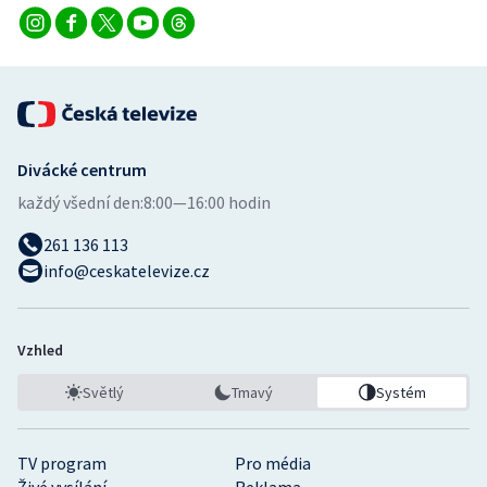
Stolní tenis
Triatlon
Veslování
Divácké centrum
Vodní slalom
každý všední den:
8:00—16:00 hodin
Volejbal
261 136 113
info@ceskatelevize.cz
Ostatní
Vzhled
Světlý
Tmavý
Systém
TV program
Pro média
Živé vysílání
Reklama