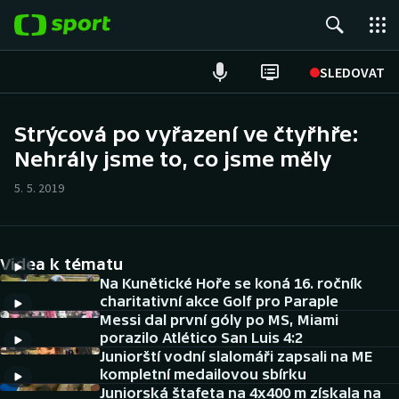
POPULÁRNÍ
SLEDOVAT
Fotbal
Strýcová po vyřazení ve čtyřhře:
Nehrály jsme to, co jsme měly
Hokej
5. 5. 2019
Tenis
Atletika
Videa k tématu
Cyklistika
Na Kunětické Hoře se koná 16. ročník
charitativní akce Golf pro Paraple
Messi dal první góly po MS, Miami
DALŠÍ SPORTY
porazilo Atlético San Luis 4:2
Juniorští vodní slalomáři zapsali na ME
Americký fotbal
NEPŘEHLÉDNĚTE
kompletní medailovou sbírku
Juniorská štafeta na 4x400 m získala na