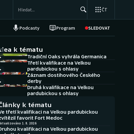
ČT
Podcasty
Program
SLEDOVAT
NEPŘEHLÉDNĚTE
Soutěže
idea k tématu
Tradiční Oaks vyhrála Germanica
Historické návraty
Třetí kvalifikace na Velkou
pardubickou s ohlasy
Aplikace ČT sport
Záznam dostihového Českého
derby
AZ kvíz
Druhá kvalifikace na Velkou
pardubickou s ohlasy
Články k tématu
Ve třetí kvalifikaci na Velkou pardubickou
zvítězil favorit Fort Medoc
ktualizováno 1. 8. 2026
Druhou kvalifikaci na Velkou pardubickou