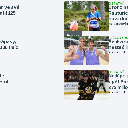
OSTATNÍ
er ve své
Bronz na
til 125
Rauturie
navzdor
Aktualizován
Video
PLÁŽOVÝ V
zápasy,
Šépka s
300 tisíc
nestačil
Před 5 hod
OSTATNÍ
í z
Nejlépe 
etní
opět Pas
275 mili
Před 6 hod