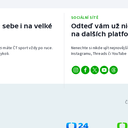
SOCIÁLNÍ SÍTĚ
 sebe i na velké
Odteď vám už nic
na dalších platf
izi máte ČT sport vždy po ruce.
Nenechte si nikde ujít nejnovější
ykoli.
Instagramu, Threads či YouTube 
Č