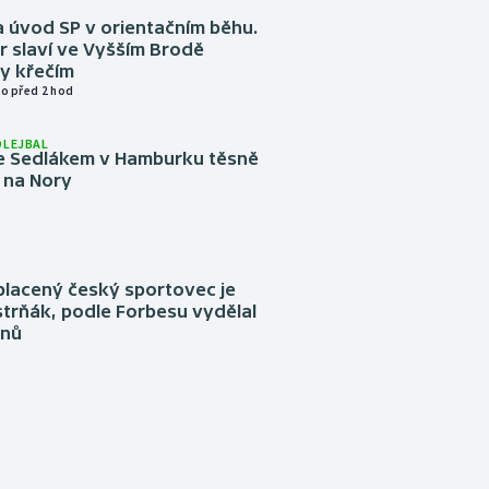
 úvod SP v orientačním běhu.
r slaví ve Vyšším Brodě
y křečím
o před 2 hod
OLEJBAL
e Sedlákem v Hamburku těsně
i na Nory
placený český sportovec je
trňák, podle Forbesu vydělal
onů