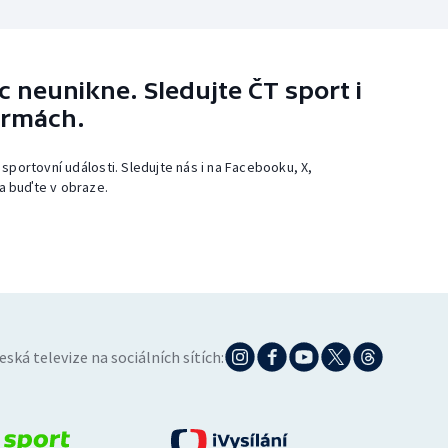
 neunikne. Sledujte ČT sport i
ormách.
 sportovní události. Sledujte nás i na Facebooku, X,
a buďte v obraze.
eská televize na sociálních sítích: