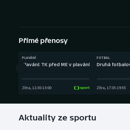
Curling
Dostihy
Florbal
Přímé přenosy
Futsal
Golf
PLAVÁNÍ
FOTBAL
Plavání: TK před ME v plavání
Druhá fotbalov
Gymnastika
Zítra
,
12:30
-
13:00
Zítra
,
17:35
-
19:55
Aktuality ze sportu