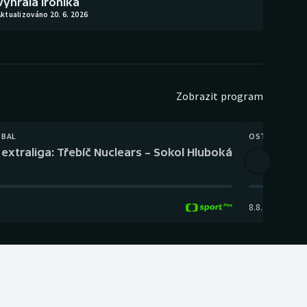
vyhrála Ironika
ktualizováno 20. 6. 2026
Zobrazit program
TBAL
OSTATNÍ
extraliga: Třebíč Nuclears – Sokol Hluboká
Orientační
8.8.
,
14:00
-
17: