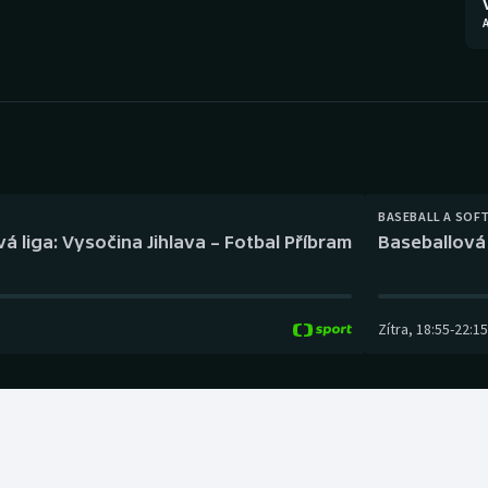
Moderní pětiboj
Triatlon
A
Motorsport
Veslování
Olympijské hry
Vodní slalom
Parasport
Volejbal
Plavání
Ostatní
BASEBALL A SOF
á liga: Vysočina Jihlava – Fotbal Příbram
Baseballová 
Plážový volejbal
Zítra
,
18:55
-
22:15