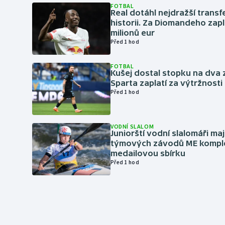
FOTBAL
Real dotáhl nejdražší transf
historii. Za Diomandeho zapla
milionů eur
Před 1 hod
FOTBAL
Kušej dostal stopku na dva 
Sparta zaplatí za výtržnosti 
Před 1 hod
VODNÍ SLALOM
Juniorští vodní slalomáři maj
týmových závodů ME kompl
medailovou sbírku
Před 1 hod