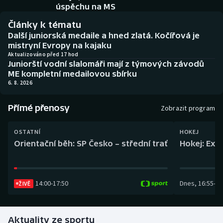
Baseball a softbal
Soutěže
úspěchu na MS
Články k tématu
Basketbal
Historické návraty
Další juniorská medaile a hned zlatá. Kočířová je
mistryní Evropy na kajaku
Biatlon
Aplikace ČT sport
Aktualizováno před 17 hod
Juniorští vodní slalomáři mají z týmových závodů
ME kompletní medailovou sbírku
Boby a skeleton
AZ kvíz
6. 8. 2026
Box
Přímé přenosy
Zobrazit program
Curling
OSTATNÍ
HOKEJ
Orientační běh: SP Česko – střední trať
Hokej: Exh
Dostihy
Florbal
14:00
-
17:50
Dnes
,
16:55
-
19
ŽIVĚ
Futsal
Aktuality ze sportu
Golf