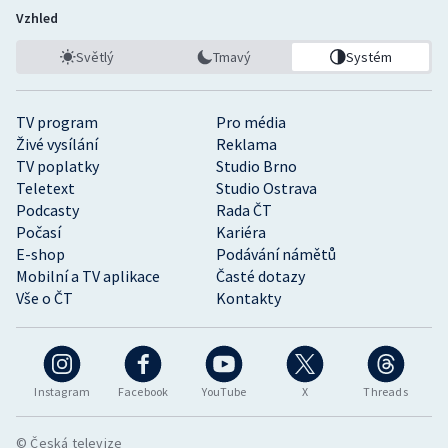
Vzhled
Světlý
Tmavý
Systém
TV program
Pro média
Živé vysílání
Reklama
TV poplatky
Studio Brno
Teletext
Studio Ostrava
Podcasty
Rada ČT
Počasí
Kariéra
E-shop
Podávání námětů
Mobilní a TV aplikace
Časté dotazy
Vše o ČT
Kontakty
Instagram
Facebook
YouTube
X
Threads
© Česká televize