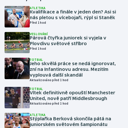
ATLETIKA
Kvalifikace a finále v jeden den? Asi si
Gymnastika
nás pletou s vícebojaři, rýpl si Staněk
Před 1 hod
Házená
VESLOVÁNÍ
Párová čtyřka juniorek si vyjela v
Jezdectví
Plovdivu světové stříbro
Před 1 hod
Judo
FOTBAL
Jeho skvělá práce se nedá ignorovat,
Krasobruslení
zní na Infantinovu adresu. Mezitím
vyplouvá další skandál
Aktualizováno před 1 hod
Lezení
FOTBAL
Vítek definitivně opouští Manchester
Lyže a snowboard
United, nově patří Middlesbrough
Aktualizováno před 1 hod
Moderní pětiboj
ATLETIKA
Stýplařka Berková skončila pátá na
Motorsport
juniorském světovém šampionátu