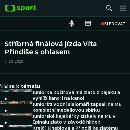
POPULÁRNÍ
SLEDOVAT
Fotbal
Stříbrná finálová jízda Víta
Přindiše s ohlasem
Hokej
7. 10. 2023
Tenis
Atletika
Videa k tématu
Cyklistika
Juniorka Kočířová má zlato z kajaku a
vyhlíží šanci i na kanoi
Juniorští vodní slalomáři zapsali na ME
DALŠÍ SPORTY
kompletní medailovou sbírku
Juniorské kajakářky získaly na ME v
Americký fotbal
NEPŘEHLÉDNĚTE
Épinalu zlato v závodě hlídek
Krejčí, Kneblová a Přindiš ke zlatému