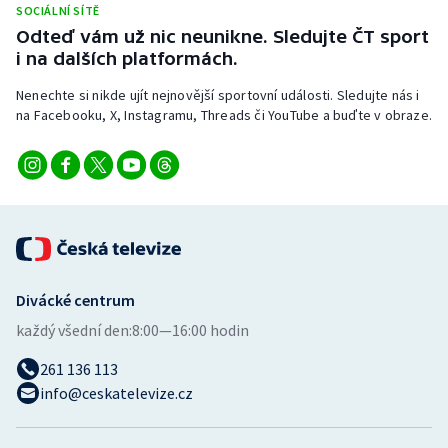
SOCIÁLNÍ SÍTĚ
Stolní tenis
Odteď vám už nic neunikne. Sledujte ČT sport
i na dalších platformách.
Triatlon
Nenechte si nikde ujít nejnovější sportovní události. Sledujte nás i
Veslování
na Facebooku, X, Instagramu, Threads či YouTube a buďte v obraze.
Vodní slalom
Volejbal
Ostatní
Divácké centrum
každý všední den:
8:00—16:00 hodin
261 136 113
info@ceskatelevize.cz