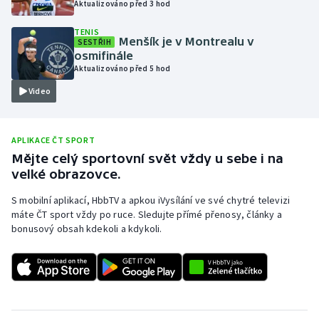
Aktualizováno před 3 hod
Olympijské hry
TENIS
Menšík je v Montrealu v
SESTŘIH
Parasport
osmifinále
Aktualizováno před 5 hod
Plavání
Video
Plážový volejbal
APLIKACE ČT SPORT
Ragby
Mějte celý sportovní svět vždy u sebe i na
velké obrazovce.
Rychlobruslení
S mobilní aplikací, HbbTV a apkou iVysílání ve své chytré televizi
máte ČT sport vždy po ruce. Sledujte přímé přenosy, články a
Rychlostní kanoistika
bonusový obsah kdekoli a kdykoli.
Short track
Sportovní střelba