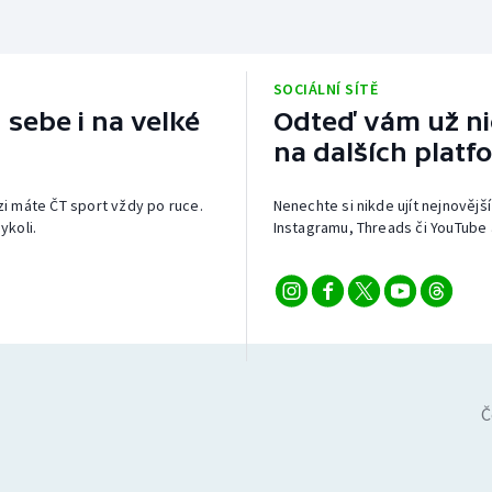
SOCIÁLNÍ SÍTĚ
 sebe i na velké
Odteď vám už nic
na dalších platf
izi máte ČT sport vždy po ruce.
Nenechte si nikde ujít nejnovější
ykoli.
Instagramu, Threads či YouTube 
Č