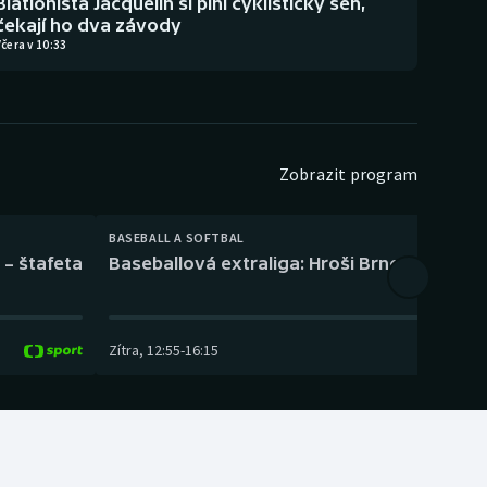
Biatlonista Jacquelin si plní cyklistický sen,
čekají ho dva závody
čera v 10:33
Zobrazit program
BASEBALL A SOFTBAL
 – štafeta
Baseballová extraliga: Hroši Brno – Eagles
Zítra
,
12:55
-
16:15