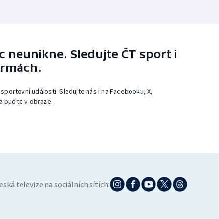
 neunikne. Sledujte ČT sport i
ormách.
 sportovní události. Sledujte nás i na Facebooku, X,
a buďte v obraze.
eská televize na sociálních sítích: