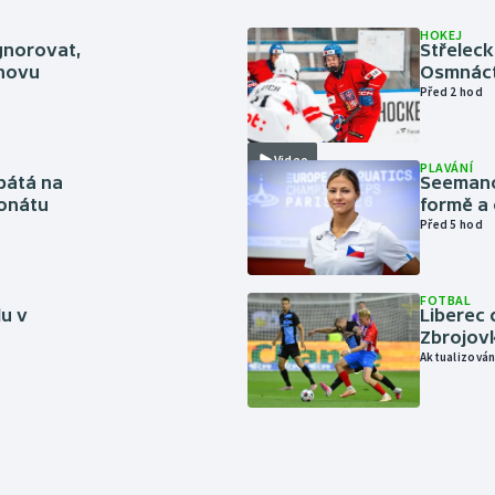
HOKEJ
gnorovat,
Střeleck
inovu
Osmnáct
Před 2 hod
Video
PLAVÁNÍ
pátá na
Seemanov
onátu
formě a 
Před 5 hod
FOTBAL
lu v
Liberec 
Zbrojov
Aktualizován