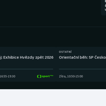
Moderní pětiboj
Triatlon
V
Motorsport
Veslování
Olympijské hry
Vodní slalom
Parasport
Volejbal
Plavání
Ostatní
OSTATNÍ
j: Exhibice Hvězdy zpět 2026
Orientační běh: SP Česko
Plážový volejbal
16:55
-
19:30
Zítra
,
10:50
-
15:00