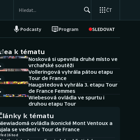
ČT
Podcasty
Program
SLEDOVAT
NEPŘEHLÉDNĚTE
Soutěže
idea k tématu
Nosková si upevnila druhé místo ve
Historické návraty
vrchařské soutěži
Volleringová vyhrála pátou etapu
Aplikace ČT sport
Tour de France
Haugstedová vyhrála 3. etapu Tour
AZ kvíz
de France Femmes
Wiebesová ovládla ve spurtu i
druhou etapu Tour
Články k tématu
Niewiadomá ovládla ikonické Mont Ventoux a
ujala se vedení v Tour de France
Před 16 hod