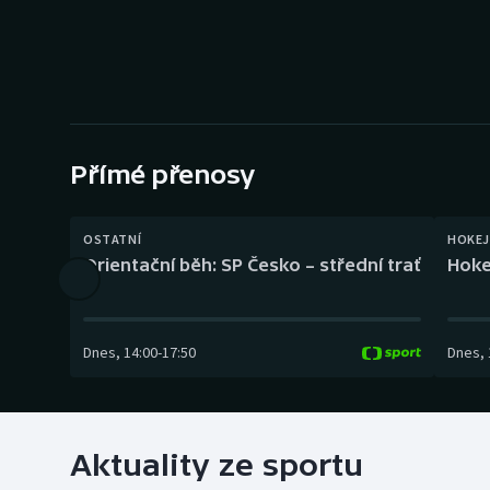
Curling
Dostihy
Florbal
Futsal
Přímé přenosy
Golf
OSTATNÍ
HOKEJ
Orientační běh: SP Česko – střední trať
Hoke
Gymnastika
Dnes
,
14:00
-
17:50
Dnes
,
Aktuality ze sportu