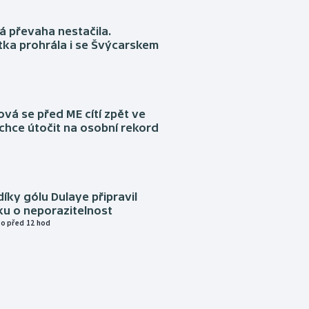
á převaha nestačila.
ka prohrála i se Švýcarskem
á se před ME cítí zpět ve
chce útočit na osobní rekord
díky gólu Dulaye připravil
ku o neporazitelnost
o před 12 hod