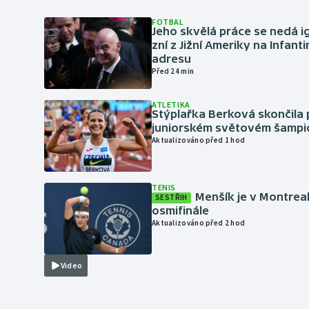
FOTBAL
Jeho skvělá práce se nedá i
zní z Jižní Ameriky na Infant
adresu
Před 24 min
ATLETIKA
Stýplařka Berková skončila 
juniorském světovém šampi
Aktualizováno před 1 hod
TENIS
Menšík je v Montrea
SESTŘIH
osmifinále
Aktualizováno před 2 hod
Video