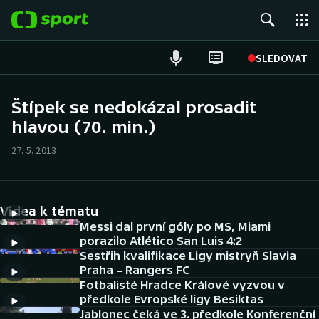
POPULÁRNÍ
SLEDOVAT
Fotbal
Štípek se nedokázal prosadit
hlavou (70. min.)
Hokej
27. 5. 2013
Tenis
Atletika
Videa k tématu
Cyklistika
Messi dal první góly po MS, Miami
porazilo Atlético San Luis 4:2
Sestřih kvalifikace Ligy mistryň Slavia
DALŠÍ SPORTY
Praha – Rangers FC
Fotbalisté Hradce Králové vyzvou v
Americký fotbal
NEPŘEHLÉDNĚTE
předkole Evropské ligy Besiktas
Jablonec čeká ve 3. předkole Konferenční