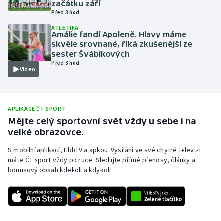
začátku září
Před 3 hod
Olympijské hry
ATLETIKA
Amálie fandí Apoleně. Hlavy máme
Parasport
skvěle srovnané, říká zkušenější ze
sester Švábíkových
Plavání
Před 3 hod
Video
Plážový volejbal
Ragby
APLIKACE ČT SPORT
Mějte celý sportovní svět vždy u sebe i na
velké obrazovce.
Rychlobruslení
S mobilní aplikací, HbbTV a apkou iVysílání ve své chytré televizi
Rychlostní kanoistika
máte ČT sport vždy po ruce. Sledujte přímé přenosy, články a
bonusový obsah kdekoli a kdykoli.
Short track
Sportovní střelba