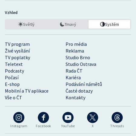
Vzhled
Světlý
Tmavý
Systém
TV program
Pro média
Živé vysílání
Reklama
TV poplatky
Studio Brno
Teletext
Studio Ostrava
Podcasty
Rada ČT
Počasí
Kariéra
E-shop
Podávání námětů
Mobilní a TV aplikace
Časté dotazy
Vše o ČT
Kontakty
Instagram
Facebook
YouTube
X
Threads