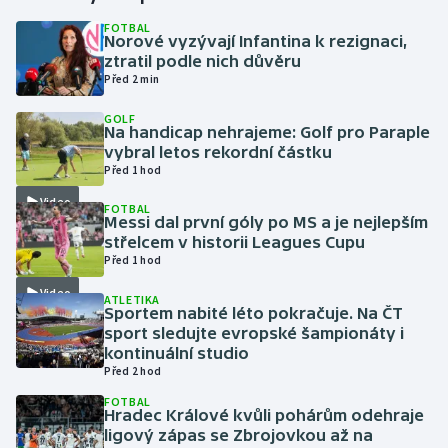
FOTBAL
Norové vyzývají Infantina k rezignaci,
Gymnastika
ztratil podle nich důvěru
Před 2 min
Házená
GOLF
Na handicap nehrajeme: Golf pro Paraple
Jezdectví
vybral letos rekordní částku
Před 1 hod
Judo
Video
FOTBAL
Messi dal první góly po MS a je nejlepším
Krasobruslení
střelcem v historii Leagues Cupu
Před 1 hod
Lezení
Video
ATLETIKA
Sportem nabité léto pokračuje. Na ČT
Lyže a snowboard
sport sledujte evropské šampionáty i
kontinuální studio
Před 2 hod
Moderní pětiboj
FOTBAL
Hradec Králové kvůli pohárům odehraje
Motorsport
ligový zápas se Zbrojovkou až na