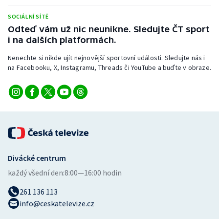
Stolní tenis
SOCIÁLNÍ SÍTĚ
Odteď vám už nic neunikne. Sledujte ČT sport
Triatlon
i na dalších platformách.
Veslování
Nenechte si nikde ujít nejnovější sportovní události. Sledujte nás i
na Facebooku, X, Instagramu, Threads či YouTube a buďte v obraze.
Vodní slalom
Volejbal
Ostatní
Divácké centrum
každý všední den:
8:00—16:00 hodin
261 136 113
info@ceskatelevize.cz