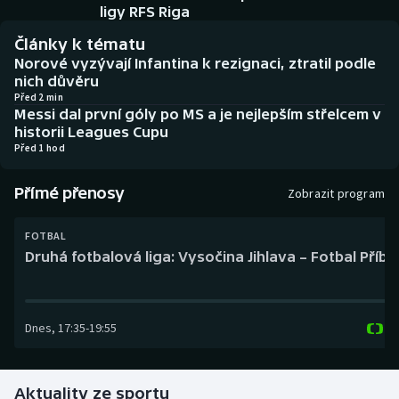
Baseball a softbal
Soutěže
ligy RFS Riga
Články k tématu
Basketbal
Historické návraty
Norové vyzývají Infantina k rezignaci, ztratil podle
nich důvěru
Biatlon
Aplikace ČT sport
Před 2 min
Messi dal první góly po MS a je nejlepším střelcem v
historii Leagues Cupu
Boby a skeleton
AZ kvíz
Před 1 hod
Box
Přímé přenosy
Zobrazit program
Curling
FOTBAL
Druhá fotbalová liga: Vysočina Jihlava – Fotbal Příb
Dostihy
Florbal
Dnes
,
17:35
-
19:55
Futsal
Aktuality ze sportu
Golf