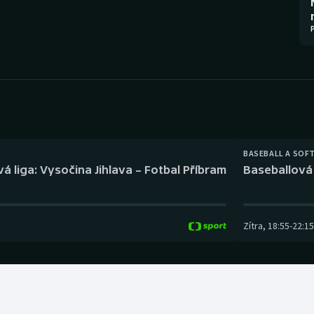
Moderní pětiboj
Triatlon
Motorsport
Veslování
Olympijské hry
Vodní slalom
Parasport
Volejbal
Plavání
Ostatní
BASEBALL A SOF
á liga: Vysočina Jihlava – Fotbal Příbram
Baseballová 
Plážový volejbal
Zítra
,
18:55
-
22:15