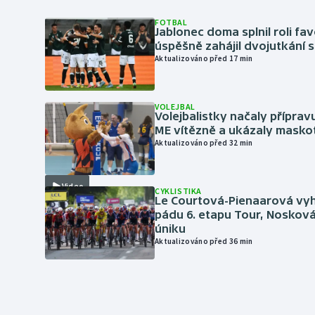
FOTBAL
Jablonec doma splnil roli fav
úspěšně zahájil dvojutkání 
Aktualizováno před 17 min
VOLEJBAL
Volejbalistky načaly přípra
ME vítězně a ukázaly masko
Aktualizováno před 32 min
Video
CYKLISTIKA
Le Courtová-Pienaarová vyh
pádu 6. etapu Tour, Nosková
úniku
Aktualizováno před 36 min