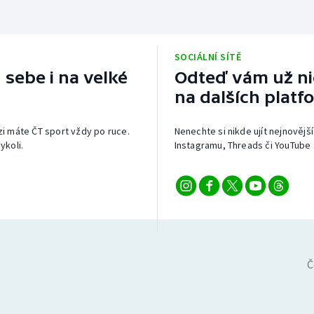
SOCIÁLNÍ SÍTĚ
 sebe i na velké
Odteď vám už nic
na dalších platf
izi máte ČT sport vždy po ruce.
Nenechte si nikde ujít nejnovější
ykoli.
Instagramu, Threads či YouTube 
Č