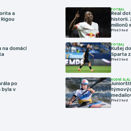
FOTBAL
orita a
Real dot
s Rigou
historii
milionů 
Před 3 hod
FOTBAL
vu na domácí
Kušej do
ta
Sparta z
Před 3 hod
VODNÍ SLA
rála po
Junioršt
 byla v
týmovýc
medailo
Před 3 hod