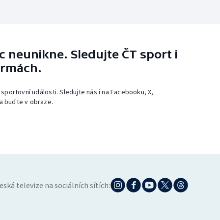
 neunikne. Sledujte ČT sport i
ormách.
 sportovní události. Sledujte nás i na Facebooku, X,
a buďte v obraze.
eská televize na sociálních sítích: