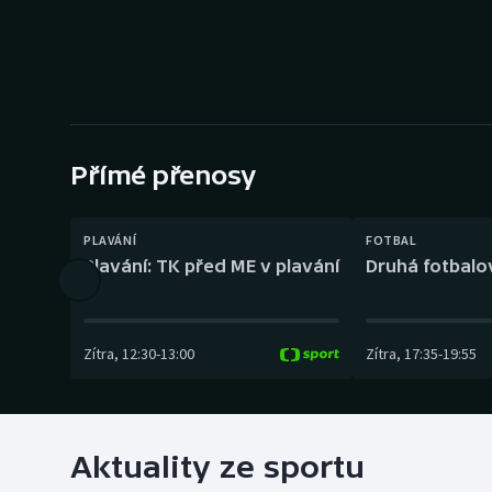
Curling
Dostihy
Florbal
Futsal
Přímé přenosy
Golf
PLAVÁNÍ
FOTBAL
Plavání: TK před ME v plavání
Druhá fotbalov
Gymnastika
Zítra
,
12:30
-
13:00
Zítra
,
17:35
-
19:55
Aktuality ze sportu