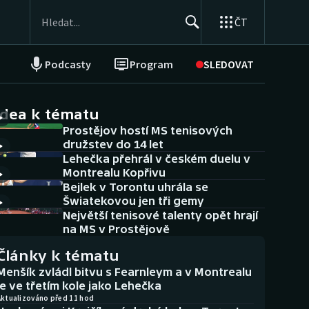
ČT
Podcasty
Program
SLEDOVAT
NEPŘEHLÉDNĚTE
Soutěže
idea k tématu
Prostějov hostí MS tenisových
Historické návraty
družstev do 14 let
Lehečka přehrál v českém duelu v
Aplikace ČT sport
Montrealu Kopřivu
Bejlek v Torontu uhrála se
AZ kvíz
Šwiatekovou jen tři gemy
Největší tenisové talenty opět hrají
na MS v Prostějově
Články k tématu
Menšík zvládl bitvu s Fearnleym a v Montrealu
je ve třetím kole jako Lehečka
Aktualizováno před 11 hod