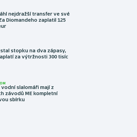
áhl nejdražší transfer ve své
. Za Diomandeho zaplatil 125
eur
stal stopku na dva zápasy,
aplatí za výtržnosti 300 tisíc
LOM
í vodní slalomáři mají z
h závodů ME kompletní
vou sbírku