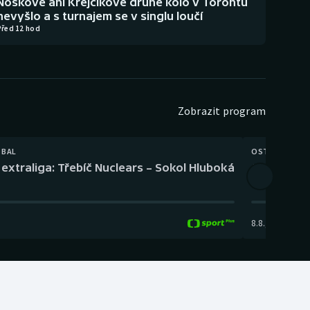
Noskové ani Krejčíkové druhé kolo v Torontu
nevyšlo a s turnajem se v singlu loučí
Před 12 hod
Zobrazit program
TBAL
OSTATNÍ
extraliga: Třebíč Nuclears – Sokol Hluboká
Orientační
8.8.
,
14:00
-
17: