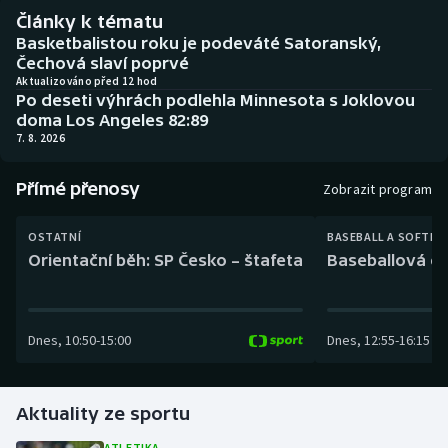
Baseball a softbal
Soutěže
Články k tématu
Basketbalistou roku je podeváté Satoranský,
Basketbal
Historické návraty
Čechová slaví poprvé
Aktualizováno před 12 hod
Po deseti výhrách podlehla Minnesota s Joklovou
Biatlon
Aplikace ČT sport
doma Los Angeles 82:89
7. 8. 2026
Boby a skeleton
AZ kvíz
Přímé přenosy
Zobrazit program
Box
OSTATNÍ
BASEBALL A SOFTBA
Curling
Orientační běh: SP Česko – štafeta
Baseballová ex
Dostihy
Dnes
,
10:50
-
15:00
Dnes
,
12:55
-
16:15
Florbal
Futsal
Aktuality ze sportu
Golf
ATLETIKA