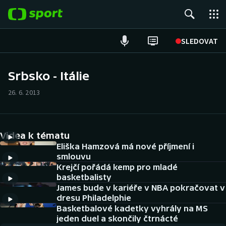
POPULÁRNÍ
SLEDOVAT
Fotbal
Srbsko - Itálie
Hokej
26. 6. 2013
Tenis
Videa k tématu
Atletika
Eliška Hamzová má nové příjmení i
smlouvu
Cyklistika
Krejčí pořádá kemp pro mladé
basketbalisty
DALŠÍ SPORTY
James bude v kariéře v NBA pokračovat v
dresu Philadelphie
Americký fotbal
Basketbalové kadetky vyhrály na MS
NEPŘEHLÉDNĚTE
jeden duel a skončily čtrnácté