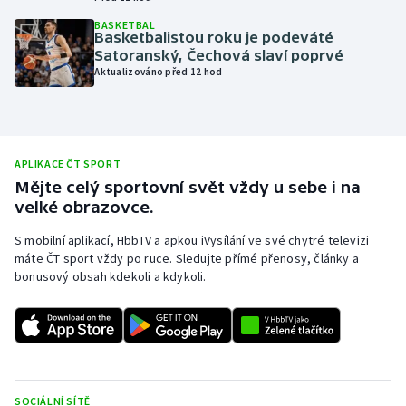
Olympijské hry
BASKETBAL
Basketbalistou roku je podeváté
Satoranský, Čechová slaví poprvé
Parasport
Aktualizováno před 12 hod
Plavání
Plážový volejbal
APLIKACE ČT SPORT
Mějte celý sportovní svět vždy u sebe i na
Ragby
velké obrazovce.
S mobilní aplikací, HbbTV a apkou iVysílání ve své chytré televizi
Rychlobruslení
máte ČT sport vždy po ruce. Sledujte přímé přenosy, články a
bonusový obsah kdekoli a kdykoli.
Rychlostní kanoistika
Short track
Sportovní střelba
SOCIÁLNÍ SÍTĚ