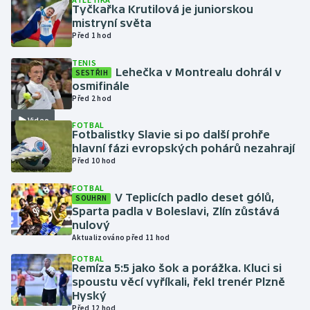
Tyčkařka Krutilová je juniorskou
mistryní světa
Gymnastika
Před 1 hod
TENIS
Házená
Lehečka v Montrealu dohrál v
SESTŘIH
osmifinále
Jezdectví
Před 2 hod
Video
FOTBAL
Judo
Fotbalistky Slavie si po další prohře
hlavní fázi evropských pohárů nezahrají
Před 10 hod
Krasobruslení
FOTBAL
Lezení
V Teplicích padlo deset gólů,
SOUHRN
Sparta padla v Boleslavi, Zlín zůstává
nulový
Lyže a snowboard
Aktualizováno před 11 hod
FOTBAL
Moderní pětiboj
Remíza 5:5 jako šok a porážka. Kluci si
spoustu věcí vyříkali, řekl trenér Plzně
Hyský
Motorsport
Před 12 hod