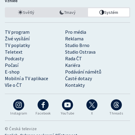
Vzhled
Světlý
Tmavý
Systém
TV program
Pro média
Živé vysílání
Reklama
TV poplatky
Studio Brno
Teletext
Studio Ostrava
Podcasty
Rada ČT
Počasí
Kariéra
E-shop
Podávání námětů
Mobilní a TV aplikace
Časté dotazy
Vše o ČT
Kontakty
Instagram
Facebook
YouTube
X
Threads
© Česká televize