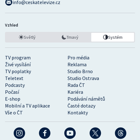
info@ceskatelevize.cz
Vzhled
Světlý
Tmavý
Systém
TV program
Pro média
Živé vysílání
Reklama
TV poplatky
Studio Brno
Teletext
Studio Ostrava
Podcasty
Rada ČT
Počasí
Kariéra
E-shop
Podávání námětů
Mobilní a TV aplikace
Časté dotazy
Vše o ČT
Kontakty