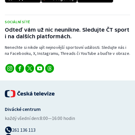
Stolní tenis
Triatlon
SOCIÁLNÍ SÍTĚ
Odteď vám už nic neunikne. Sledujte ČT sport
Veslování
i na dalších platformách.
Vodní slalom
Nenechte si nikde ujít nejnovější sportovní události. Sledujte nás i
na Facebooku, X, Instagramu, Threads či YouTube a buďte v obraze.
Volejbal
Ostatní
Divácké centrum
každý všední den:
8:00—16:00 hodin
261 136 113