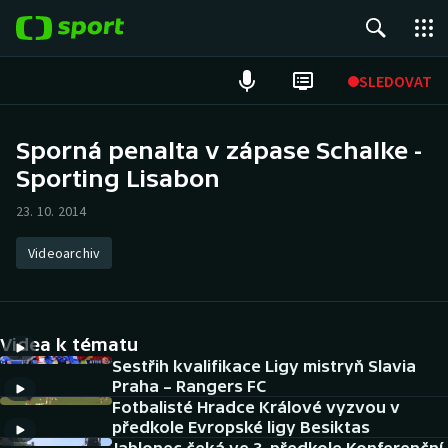
POPULÁRNÍ
SLEDOVAT
Fotbal
Sporná penalta v zápase Schalke -
Sporting Lisabon
Hokej
23. 10. 2014
Tenis
Videoarchiv
Atletika
Cyklistika
Videa k tématu
DALŠÍ SPORTY
Sestřih kvalifikace Ligy mistryň Slavia
Praha – Rangers FC
Fotbalisté Hradce Králové vyzvou v
Americký fotbal
NEPŘEHLÉDNĚTE
předkole Evropské ligy Besiktas