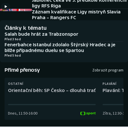
Jablonec čeká ve 3. předkole Konferenční
Baseball a softbal
Soutěže
ligy RFS Riga
Záznam kvalifikace Ligy mistryň Slavia
Basketbal
Historické návraty
Praha – Rangers FC
Články k tématu
Biatlon
Aplikace ČT sport
Salah bude hrát za Trabzonspor
Před 3 hod
Fenerbahce Istanbul zdolalo Štýrský Hradec a je
Boby a skeleton
AZ kvíz
blíže případnému duelu se Spartou
Před 5 hod
Box
Přímé přenosy
Zobrazit program
Curling
OSTATNÍ
PLAVÁNÍ
Dostihy
Orientační běh: SP Česko – dlouhá trať
Plavání: TK
Florbal
Dnes
,
11:50
-
16:00
Zítra
,
12:30
-
13:
Futsal
Golf