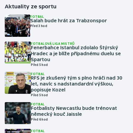
Aktuality ze sportu
Gymnastika
FOTBAL
Salah bude hrát za Trabzonspor
Před 3 hod
Házená
Jezdectví
FOTBALOVÁ LIGA MISTRŮ
Fenerbahce Istanbul zdolalo Štýrský
Hradec a je blíže případnému duelu se
Judo
Spartou
Před 5 hod
Krasobruslení
FOTBAL
RFS je zkušený tým s plno hráči nad 30
let, navíc s nadstandardní výškou,
Lezení
popisuje Kozel
Před 5 hod
Lyže a snowboard
FOTBAL
Fotbalisty Newcastlu bude trénovat
Moderní pětiboj
německý kouč Jaissle
Před 6 hod
Motorsport
FOTBAL