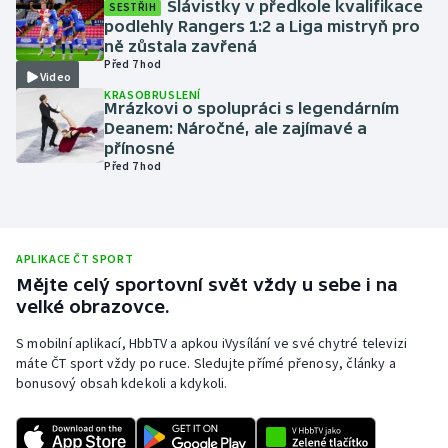
Slávistky v předkole kvalifikace
SESTŘIH
podlehly Rangers 1:2 a Liga mistryň pro
Olympijské hry
ně zůstala zavřená
Před 7 hod
Parasport
Video
KRASOBRUSLENÍ
Mrázkovi o spolupráci s legendárním
Plavání
Deanem: Náročné, ale zajímavé a
přínosné
Před 7 hod
Plážový volejbal
Ragby
APLIKACE ČT SPORT
Rychlobruslení
Mějte celý sportovní svět vždy u sebe i na
velké obrazovce.
Rychlostní kanoistika
S mobilní aplikací, HbbTV a apkou iVysílání ve své chytré televizi
máte ČT sport vždy po ruce. Sledujte přímé přenosy, články a
Short track
bonusový obsah kdekoli a kdykoli.
Sportovní střelba