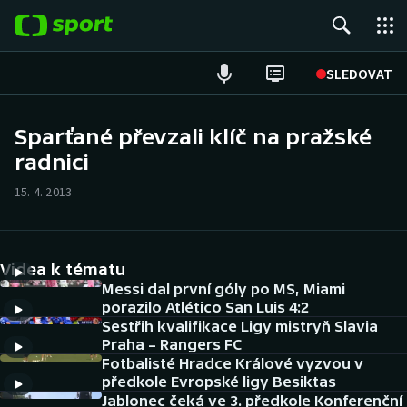
POPULÁRNÍ
SLEDOVAT
Fotbal
Sparťané převzali klíč na pražské
radnici
Hokej
15. 4. 2013
Tenis
Atletika
Videa k tématu
Cyklistika
Messi dal první góly po MS, Miami
porazilo Atlético San Luis 4:2
Sestřih kvalifikace Ligy mistryň Slavia
DALŠÍ SPORTY
Praha – Rangers FC
Fotbalisté Hradce Králové vyzvou v
Americký fotbal
NEPŘEHLÉDNĚTE
předkole Evropské ligy Besiktas
Jablonec čeká ve 3. předkole Konferenční