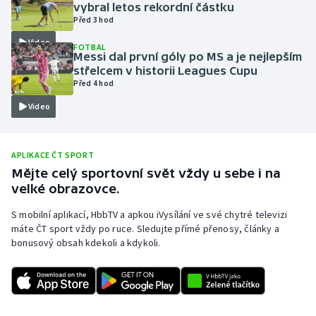
vybral letos rekordní částku
Olympijské hry
Před 3 hod
Video
FOTBAL
Parasport
Messi dal první góly po MS a je nejlepším
střelcem v historii Leagues Cupu
Před 4 hod
Plavání
Video
Plážový volejbal
Ragby
APLIKACE ČT SPORT
Mějte celý sportovní svět vždy u sebe i na
velké obrazovce.
Rychlobruslení
S mobilní aplikací, HbbTV a apkou iVysílání ve své chytré televizi
Rychlostní kanoistika
máte ČT sport vždy po ruce. Sledujte přímé přenosy, články a
bonusový obsah kdekoli a kdykoli.
Short track
Sportovní střelba