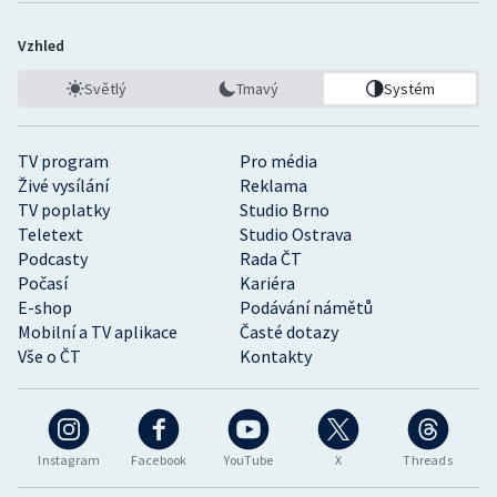
Vzhled
Světlý
Tmavý
Systém
TV program
Pro média
Živé vysílání
Reklama
TV poplatky
Studio Brno
Teletext
Studio Ostrava
Podcasty
Rada ČT
Počasí
Kariéra
E-shop
Podávání námětů
Mobilní a TV aplikace
Časté dotazy
Vše o ČT
Kontakty
Instagram
Facebook
YouTube
X
Threads