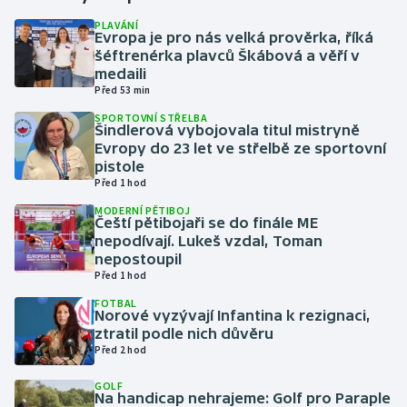
PLAVÁNÍ
Evropa je pro nás velká prověrka, říká
Gymnastika
šéftrenérka plavců Škábová a věří v
medaili
Házená
Před 53 min
SPORTOVNÍ STŘELBA
Jezdectví
Šindlerová vybojovala titul mistryně
Evropy do 23 let ve střelbě ze sportovní
pistole
Judo
Před 1 hod
MODERNÍ PĚTIBOJ
Krasobruslení
Čeští pětibojaři se do finále ME
nepodívají. Lukeš vzdal, Toman
Lezení
nepostoupil
Před 1 hod
Lyže a snowboard
FOTBAL
Norové vyzývají Infantina k rezignaci,
ztratil podle nich důvěru
Moderní pětiboj
Před 2 hod
GOLF
Motorsport
Na handicap nehrajeme: Golf pro Paraple