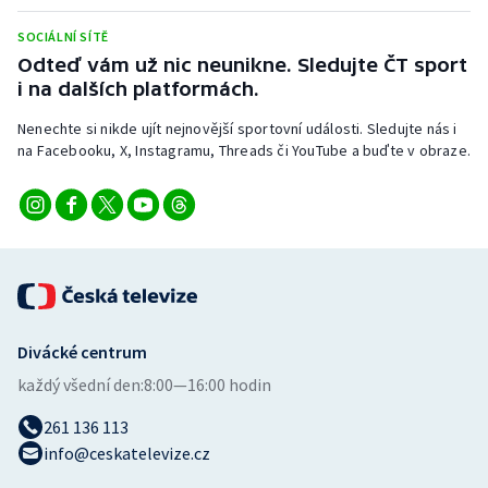
Stolní tenis
SOCIÁLNÍ SÍTĚ
Odteď vám už nic neunikne. Sledujte ČT sport
Triatlon
i na dalších platformách.
Veslování
Nenechte si nikde ujít nejnovější sportovní události. Sledujte nás i
na Facebooku, X, Instagramu, Threads či YouTube a buďte v obraze.
Vodní slalom
Volejbal
Ostatní
Divácké centrum
každý všední den:
8:00—16:00 hodin
261 136 113
info@ceskatelevize.cz