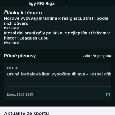
Baseball a softbal
Soutěže
ligy RFS Riga
Články k tématu
Basketbal
Historické návraty
Norové vyzývají Infantina k rezignaci, ztratil podle
nich důvěru
Biatlon
Aplikace ČT sport
Před 2 hod
Messi dal první góly po MS a je nejlepším střelcem v
historii Leagues Cupu
Boby a skeleton
AZ kvíz
Před 4 hod
Box
Přímé přenosy
Zobrazit program
Curling
FOTBAL
Druhá fotbalová liga: Vysočina Jihlava – Fotbal Příb
Dostihy
Florbal
Dnes
,
17:35
-
19:55
Futsal
Aktuality ze sportu
Golf