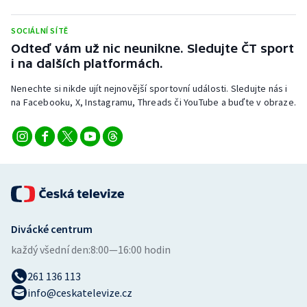
Stolní tenis
SOCIÁLNÍ SÍTĚ
Triatlon
Odteď vám už nic neunikne. Sledujte ČT sport
i na dalších platformách.
Veslování
Nenechte si nikde ujít nejnovější sportovní události. Sledujte nás i
na Facebooku, X, Instagramu, Threads či YouTube a buďte v obraze.
Vodní slalom
Volejbal
Ostatní
Divácké centrum
každý všední den:
8:00—16:00 hodin
261 136 113
info@ceskatelevize.cz