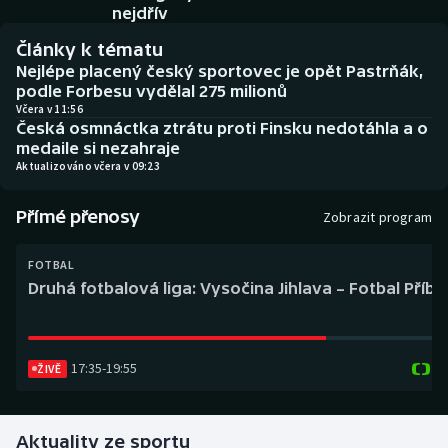
Baseball a softbal
Soutěže
nejdřív
Články k tématu
Basketbal
Historické návraty
Nejlépe placený český sportovec je opět Pastrňák,
podle Forbesu vydělal 275 milionů
Biatlon
Aplikace ČT sport
Včera v 11:56
Česká osmnáctka ztrátu proti Finsku nedotáhla a o
medaile si nezahraje
Boby a skeleton
AZ kvíz
Aktualizováno včera v 09:23
Box
Přímé přenosy
Zobrazit program
Curling
FOTBAL
Druhá fotbalová liga: Vysočina Jihlava – Fotbal Příb
Dostihy
Florbal
17:35
-
19:55
ŽIVĚ
Futsal
Aktuality ze sportu
Golf