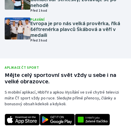
nehodě
Olympijské hry
Před 1 hod
PLAVÁNÍ
Parasport
Evropa je pro nás velká prověrka, říká
šéftrenérka plavců Škábová a věří v
medaili
Plavání
Před 3 hod
Plážový volejbal
Ragby
APLIKACE ČT SPORT
Mějte celý sportovní svět vždy u sebe i na
Rychlobruslení
velké obrazovce.
S mobilní aplikací, HbbTV a apkou iVysílání ve své chytré televizi
Rychlostní kanoistika
máte ČT sport vždy po ruce. Sledujte přímé přenosy, články a
bonusový obsah kdekoli a kdykoli.
Short track
Sportovní střelba