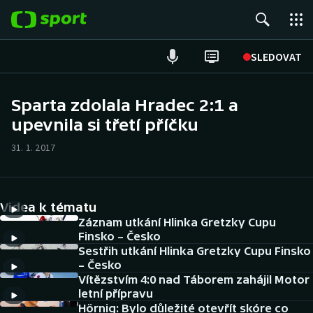
POPULÁRNÍ
SLEDOVAT
Fotbal
Sparta zdolala Hradec 2:1 a
upevnila si třetí příčku
Hokej
31. 1. 2017
Tenis
Atletika
Videa k tématu
Cyklistika
Záznam utkání Hlinka Gretzky Cupu
Finsko – Česko
Sestřih utkání Hlinka Gretzky Cupu Finsko
DALŠÍ SPORTY
– Česko
Vítězstvím 4:0 nad Táborem zahájil Motor
Americký fotbal
NEPŘEHLÉDNĚTE
letní přípravu
Hörnig: Bylo důležité otevřít skóre co