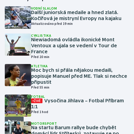
VODNÍ SLALOM
Další juniorská medaile a hned zlatá.
Gymnastika
Kočířová je mistryní Evropy na kajaku
Aktualizováno před 19 min
Házená
CYKLISTIKA
Niewiadomá ovládla ikonické Mont
Jezdectví
Ventoux a ujala se vedení v Tour de
France
Judo
Před 20 min
ATLETIKA
Moc bych si přála nějakou medaili,
Krasobruslení
popisuje Manuel před ME. Tlak si nechce
připustit
Lezení
Před 55 min
FOTBAL
Lyže a snowboard
Vysočina Jihlava – Fotbal Příbram
ŽIVĚ
1:1
Před 1 hod
Moderní pětiboj
Video
MOTORSPORT
Na startu Barum rallye bude chybět
Motorsport
domácí lídr Stříteský, zotavuje se po