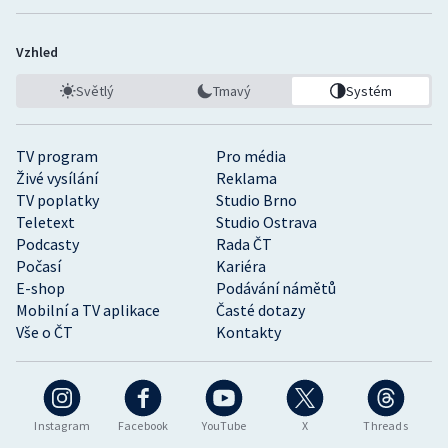
Vzhled
Světlý
Tmavý
Systém
TV program
Pro média
Živé vysílání
Reklama
TV poplatky
Studio Brno
Teletext
Studio Ostrava
Podcasty
Rada ČT
Počasí
Kariéra
E-shop
Podávání námětů
Mobilní a TV aplikace
Časté dotazy
Vše o ČT
Kontakty
Instagram
Facebook
YouTube
X
Threads