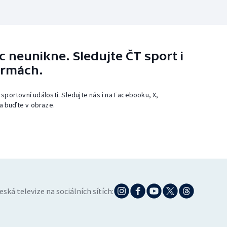
 neunikne. Sledujte ČT sport i
ormách.
 sportovní události. Sledujte nás i na Facebooku, X,
a buďte v obraze.
eská televize na sociálních sítích: