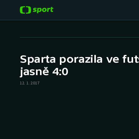
POPULÁRNÍ
DALŠÍ SPORTY
Fotbal
Americký fotbal
Sparta porazila ve fu
Hokej
Baseball a softbal
jasně 4:0
Tenis
Basketbal
12. 1. 2017
Atletika
Biatlon
Cyklistika
Boby a skeleton
Box