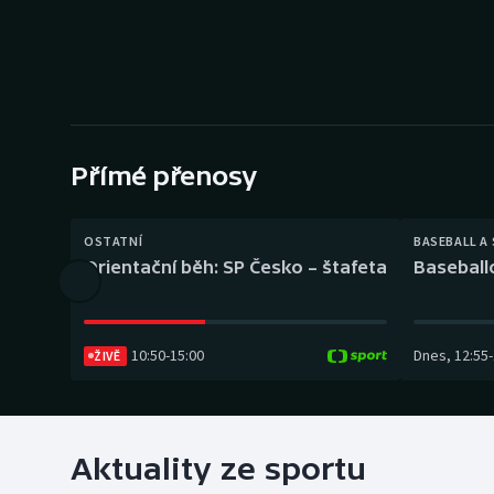
Curling
Dostihy
Florbal
Futsal
Přímé přenosy
Golf
OSTATNÍ
BASEBALL A
Orientační běh: SP Česko – štafeta
Baseball
Gymnastika
10:50
-
15:00
Dnes
,
12:55
-
ŽIVĚ
Aktuality ze sportu