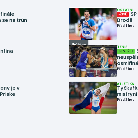
OSTATNÍ
finále
SP
ŽIVĚ
a se na trůn
Brodě
Před 1 hod
Video
TENIS
antina
SESTŘIH
neuspěla
osmifiná
Před 2 hod
ATLETIKA
ony je v
Tyčkařka
 Priske
mistryní
Před 3 hod