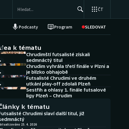
ČT
Podcasty
Program
SLEDOVAT
NEPŘEHLÉDNĚTE
Soutěže
idea k tématu
Chrudimští futsalisté získali
Historické návraty
sedmnáctý titul
Chrudim vyhrála třetí finále v Plzni a
Aplikace ČT sport
je blízko obhajobě
Futsalisté Chrudimi ve druhém
AZ kvíz
utkání play-off zdolali Plzeň
Sestřih a ohlasy 1. finále futsalové
ligy Plzeň – Chrudim
Články k tématu
Futsalisté Chrudimi slaví další titul, již
sedmnáctý
ktualizováno 25. 4. 2026