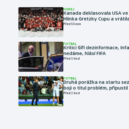
HOKEJ
Kanada deklasovala USA ve 
Hlinka Gretzky Cupu a vrátil
Před 55 min
FOTBAL
Kritici šíří dezinformace, Inf
nedáme, hlásí FIFA
Před 1 hod
FOTBAL
Druhá porážka na startu sez
boji o titul problém, připustil
Před 1 hod