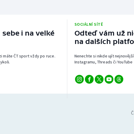
SOCIÁLNÍ SÍTĚ
 sebe i na velké
Odteď vám už nic
na dalších platf
izi máte ČT sport vždy po ruce.
Nenechte si nikde ujít nejnovější
ykoli.
Instagramu, Threads či YouTube 
Č