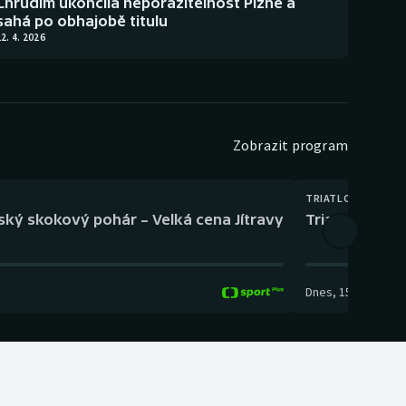
Chrudim ukončila neporazitelnost Plzně a
sahá po obhajobě titulu
2. 4. 2026
Zobrazit program
TRIATLON
eský skokový pohár – Velká cena Jítravy
Triatlon: XTER
Dnes
,
15:00
-
16:10