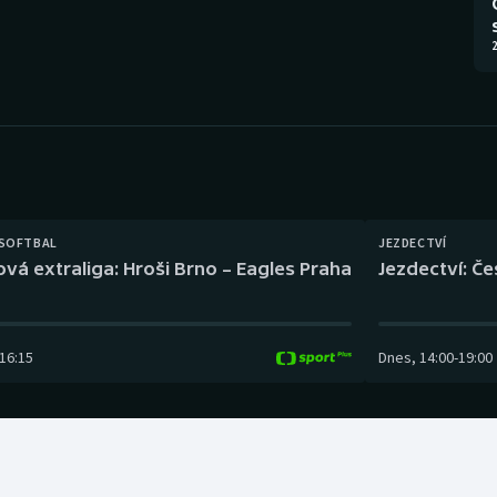
Moderní pětiboj
Triatlon
2
Motorsport
Veslování
Olympijské hry
Vodní slalom
Parasport
Volejbal
Plavání
Ostatní
 SOFTBAL
JEZDECTVÍ
ová extraliga: Hroši Brno – Eagles Praha
Jezdectví: Č
Plážový volejbal
16:15
Dnes
,
14:00
-
19:00