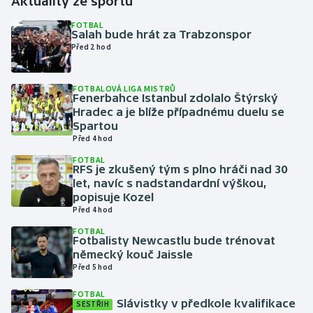
Aktuality ze sportu
FOTBAL
Gymnastika
Salah bude hrát za Trabzonspor
Před 2 hod
Házená
FOTBALOVÁ LIGA MISTRŮ
Fenerbahce Istanbul zdolalo Štýrský
Jezdectví
Hradec a je blíže případnému duelu se
Spartou
Judo
Před 4 hod
FOTBAL
Krasobruslení
RFS je zkušený tým s plno hráči nad 30
let, navíc s nadstandardní výškou,
popisuje Kozel
Lezení
Před 4 hod
FOTBAL
Lyže a snowboard
Fotbalisty Newcastlu bude trénovat
německý kouč Jaissle
Moderní pětiboj
Před 5 hod
FOTBAL
Motorsport
Slávistky v předkole kvalifikace
SESTŘIH