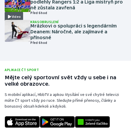
podlehly Rangers 1:2 a Liga mistryň pro
ně zůstala zavřená
Olympijské hry
Před 6 hod
Video
KRASOBRUSLENÍ
Parasport
Mrázkovi o spolupráci s legendárním
Deanem: Náročné, ale zajímavé a
Plavání
přínosné
Před 6 hod
Plážový volejbal
Ragby
APLIKACE ČT SPORT
Mějte celý sportovní svět vždy u sebe i na
Rychlobruslení
velké obrazovce.
Rychlostní kanoistika
S mobilní aplikací, HbbTV a apkou iVysílání ve své chytré televizi
máte ČT sport vždy po ruce. Sledujte přímé přenosy, články a
bonusový obsah kdekoli a kdykoli.
Short track
Sportovní střelba