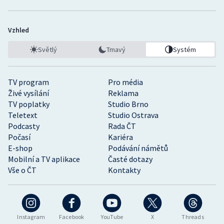
Vzhled
Světlý
Tmavý
Systém
TV program
Pro média
Živé vysílání
Reklama
TV poplatky
Studio Brno
Teletext
Studio Ostrava
Podcasty
Rada ČT
Počasí
Kariéra
E-shop
Podávání námětů
Mobilní a TV aplikace
Časté dotazy
Vše o ČT
Kontakty
Instagram
Facebook
YouTube
X
Threads