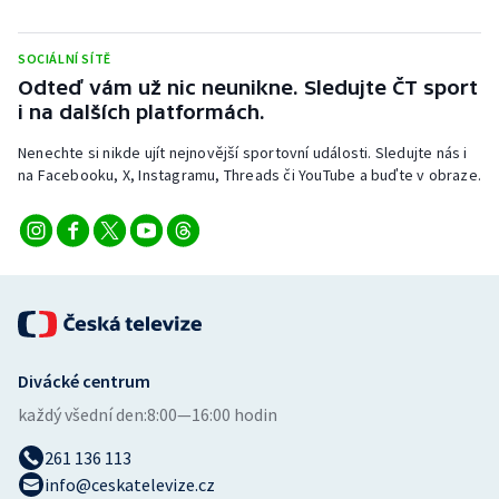
Stolní tenis
SOCIÁLNÍ SÍTĚ
Triatlon
Odteď vám už nic neunikne. Sledujte ČT sport
i na dalších platformách.
Veslování
Nenechte si nikde ujít nejnovější sportovní události. Sledujte nás i
Vodní slalom
na Facebooku, X, Instagramu, Threads či YouTube a buďte v obraze.
Volejbal
Ostatní
Divácké centrum
každý všední den:
8:00—16:00 hodin
261 136 113
info@ceskatelevize.cz