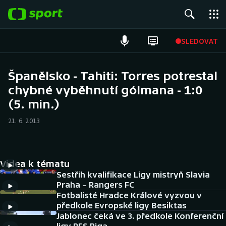
POPULÁRNÍ
SLEDOVAT
Fotbal
Španělsko - Tahiti: Torres potrestal
chybné vyběhnutí gólmana - 1:0
Hokej
(5. min.)
Tenis
21. 6. 2013
Atletika
Cyklistika
Videa k tématu
Sestřih kvalifikace Ligy mistryň Slavia
DALŠÍ SPORTY
Praha – Rangers FC
Fotbalisté Hradce Králové vyzvou v
předkole Evropské ligy Besiktas
Americký fotbal
NEPŘEHLÉDNĚTE
Jablonec čeká ve 3. předkole Konferenční