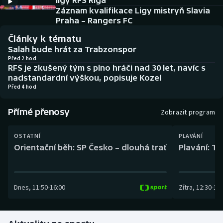
ligy RFS Riga
Baseball a softbal
Soutěže
Záznam kvalifikace Ligy mistryň Slavia
Praha – Rangers FC
Basketbal
Historické návraty
Články k tématu
Salah bude hrát za Trabzonspor
Biatlon
Aplikace ČT sport
Před 2 hod
RFS je zkušený tým s plno hráči nad 30 let, navíc s
nadstandardní výškou, popisuje Kozel
Boby a skeleton
AZ kvíz
Před 4 hod
Box
Přímé přenosy
Zobrazit program
Curling
OSTATNÍ
PLAVÁNÍ
Orientační běh: SP Česko – dlouhá trať
Plavání: TK
Dostihy
Florbal
Dnes
,
11:50
-
16:00
Zítra
,
12:30
-
13:
Futsal
Golf