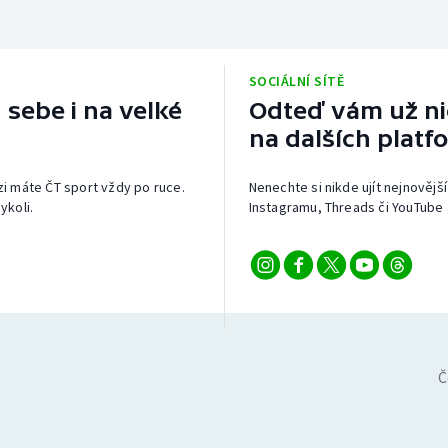
SOCIÁLNÍ SÍTĚ
 sebe i na velké
Odteď vám už nic
na dalších platf
izi máte ČT sport vždy po ruce.
Nenechte si nikde ujít nejnovější
ykoli.
Instagramu, Threads či YouTube 
Č