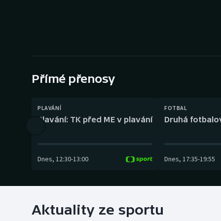
Curling
Dostihy
Florbal
Futsal
Přímé přenosy
Golf
PLAVÁNÍ
FOTBAL
Plavání: TK před ME v plavání
Druhá fotbalov
Gymnastika
Dnes
,
12:30
-
13:00
Dnes
,
17:35
-
19:55
Aktuality ze sportu