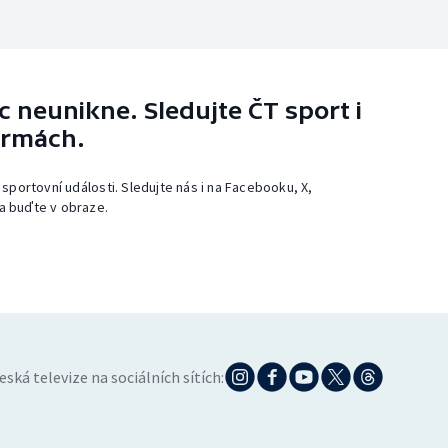
 neunikne. Sledujte ČT sport i
ormách.
 sportovní události. Sledujte nás i na Facebooku, X,
a buďte v obraze.
eská televize na sociálních sítích: