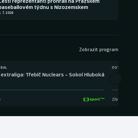
Čeští reprezentanti prohráli na Pražském
baseballovém týdnu s Nizozemskem
. 7. 2026
Zobrazit program
TBAL
OSTATNÍ
extraliga: Třebíč Nuclears – Sokol Hluboká
Orientační
5
Zítra
,
14:00
-
17