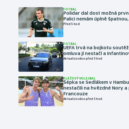
FOTBAL
Polidar dal dost možná první
Palici nemám úplně špatnou, 
Před 5 hod
FOTBAL
UEFA trvá na bojkotu soutěží 
omluva jí nestačí a Infantino
Aktualizováno před 5 hod
PLÁŽOVÝ VOLEJBAL
Šépka se Sedlákem v Hambu
nestačili na hvězdné Nory a 
Francouze
Aktualizováno před 5 hod