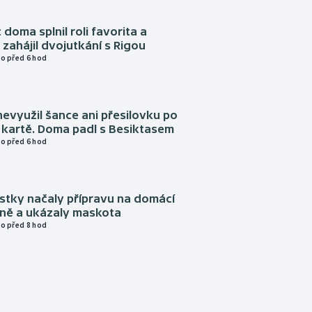
 doma splnil roli favorita a
zahájil dvojutkání s Rigou
o před 6 hod
evyužil šance ani přesilovku po
 kartě. Doma padl s Besiktasem
o před 6 hod
istky načaly přípravu na domácí
zně a ukázaly maskota
o před 8 hod