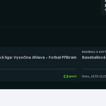
Moderní pětiboj
Triatlon
6
Motorsport
Veslování
Olympijské hry
Vodní slalom
Parasport
Volejbal
Plavání
Ostatní
BASEBALL A SOF
á liga: Vysočina Jihlava – Fotbal Příbram
Baseballová 
Plážový volejbal
Dnes
,
18:55
-
22:1