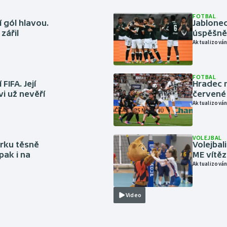
FOTBAL
 gól hlavou.
Jablonec
zářil
úspěšně 
Aktualizován
FOTBAL
FIFA. Její
Hradec n
vi už nevěří
červené
Aktualizován
VOLEJBAL
rku těsně
Volejbal
pak i na
ME vítě
Aktualizován
Video