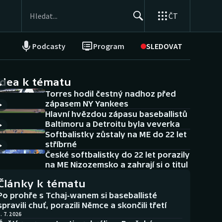
ČT
Podcasty
Program
SLEDOVAT
NEPŘEHLÉDNĚTE
Soutěže
idea k tématu
Torres hodil čestný nadhoz před
Historické návraty
zápasem NY Yankees
Hlavní hvězdou zápasu baseballistů
Aplikace ČT sport
Baltimoru a Detroitu byla veverka
Softbalistky zůstaly na ME do 22 let
AZ kvíz
stříbrné
České softbalistky do 22 let porazily
na ME Nizozemsko a zahrají si o titul
Články k tématu
Po prohře s Tchaj-wanem si baseballisté
spravili chuť, porazili Němce a skončili třetí
. 7. 2026