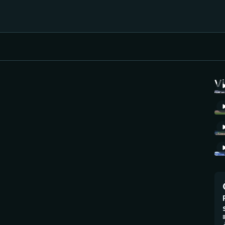
Házená
Ragby
V
Jezdectví
Rychlobruslení
Rychlostní
Judo
kanoistika
Krasobruslení
Short track
Lezení
Sportovní střelba
Lyže a snowboard
Stolní tenis
8