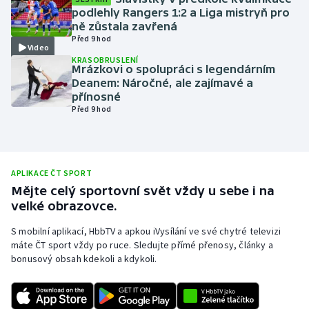
podlehly Rangers 1:2 a Liga mistryň pro
Olympijské hry
ně zůstala zavřená
Před 9 hod
Video
Parasport
KRASOBRUSLENÍ
Mrázkovi o spolupráci s legendárním
Deanem: Náročné, ale zajímavé a
Plavání
přínosné
Před 9 hod
Plážový volejbal
Ragby
APLIKACE ČT SPORT
Rychlobruslení
Mějte celý sportovní svět vždy u sebe i na
velké obrazovce.
Rychlostní kanoistika
S mobilní aplikací, HbbTV a apkou iVysílání ve své chytré televizi
máte ČT sport vždy po ruce. Sledujte přímé přenosy, články a
Short track
bonusový obsah kdekoli a kdykoli.
Sportovní střelba