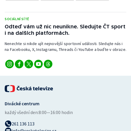
Stolní tenis
Triatlon
SOCIÁLNÍ SÍTĚ
Odteď vám už nic neunikne. Sledujte ČT sport
Veslování
i na dalších platformách.
Nenechte si nikde ujít nejnovější sportovní události. Sledujte nás i
Vodní slalom
na Facebooku, X, Instagramu, Threads či YouTube a buďte v obraze.
Volejbal
Ostatní
Divácké centrum
každý všední den:
8:00—16:00 hodin
261 136 113
info@ceskatelevize.cz