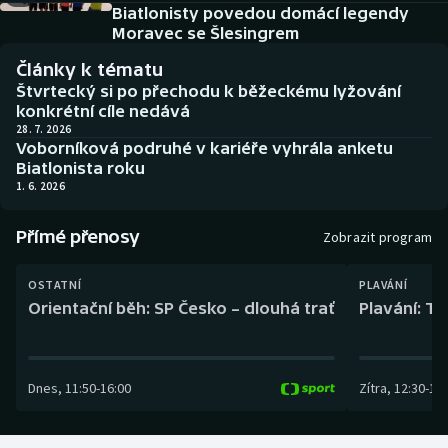
Baseball a softbal
Soutěže
Biatlonisty povedou domácí legendy
Moravec se Šlesingrem
Basketbal
Historické návraty
Články k tématu
Štvrtecký si po přechodu k běžeckému lyžování
Biatlon
Aplikace ČT sport
konkrétní cíle nedává
28. 7. 2026
Voborníková podruhé v kariéře vyhrála anketu
Boby a skeleton
AZ kvíz
Biatlonista roku
1. 6. 2026
Box
Přímé přenosy
Zobrazit program
Curling
OSTATNÍ
PLAVÁNÍ
Dostihy
Orientační běh: SP Česko – dlouhá trať
Plavání: TK
Florbal
Dnes
,
11:50
-
16:00
Zítra
,
12:30
-
13:
Futsal
Golf