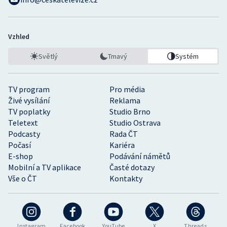
Vzhled
Světlý
Tmavý
Systém
TV program
Pro média
Živé vysílání
Reklama
TV poplatky
Studio Brno
Teletext
Studio Ostrava
Podcasty
Rada ČT
Počasí
Kariéra
E-shop
Podávání námětů
Mobilní a TV aplikace
Časté dotazy
Vše o ČT
Kontakty
Instagram
Facebook
YouTube
X
Threads