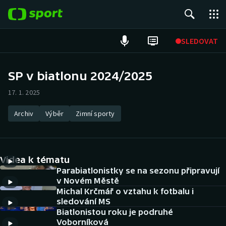
POPULÁRNÍ
SLEDOVAT
Fotbal
SP v biatlonu 2024/2025
Hokej
17. 1. 2025
Tenis
Archiv
Výběr
Zimní sporty
Atletika
Videa k tématu
Cyklistika
Parabiatlonistky se na sezonu připravují
v Novém Městě
DALŠÍ SPORTY
Michal Krčmář o vztahu k fotbalu i
sledování MS
Americký fotbal
NEPŘEHLÉDNĚTE
Biatlonistou roku je podruhé
Voborníková