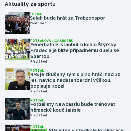
Aktuality ze sportu
Gymnastika
FOTBAL
Salah bude hrát za Trabzonspor
Před 5 hod
Házená
FOTBALOVÁ LIGA MISTRŮ
Jezdectví
Fenerbahce Istanbul zdolalo Štýrský
Hradec a je blíže případnému duelu se
Judo
Spartou
Před 6 hod
Krasobruslení
FOTBAL
RFS je zkušený tým s plno hráči nad 30
let, navíc s nadstandardní výškou,
Lezení
popisuje Kozel
Před 7 hod
Lyže a snowboard
FOTBAL
Fotbalisty Newcastlu bude trénovat
německý kouč Jaissle
Moderní pětiboj
Před 8 hod
Motorsport
FOTBAL
Slávistky v předkole kvalifikace
SESTŘIH