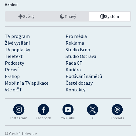
Vzhled
Světlý
Tmavý
Systém
TV program
Pro média
Živé vysílání
Reklama
TV poplatky
Studio Brno
Teletext
Studio Ostrava
Podcasty
Rada ČT
Počasí
Kariéra
E-shop
Podávání námětů
Mobilní a TV aplikace
Časté dotazy
Vše o ČT
Kontakty
Instagram
Facebook
YouTube
X
Threads
© Česká televize