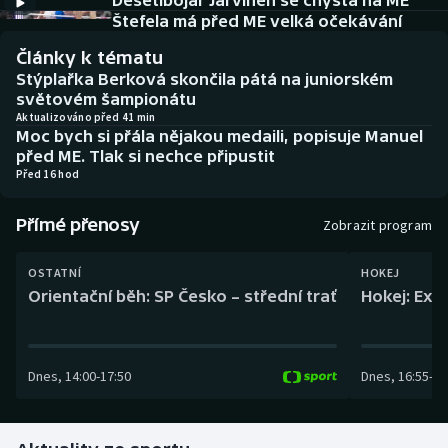
Desetibojař Järvinen se chystá na ME
Baseball a softbal
Soutěže
Štefela má před ME velká očekávání
Články k tématu
Basketbal
Historické návraty
Stýplařka Berková skončila pátá na juniorském
světovém šampionátu
Biatlon
Aplikace ČT sport
Aktualizováno před 41 min
Moc bych si přála nějakou medaili, popisuje Manuel
před ME. Tlak si nechce připustit
Boby a skeleton
AZ kvíz
Před 16 hod
Box
Přímé přenosy
Zobrazit program
Curling
OSTATNÍ
HOKEJ
Orientační běh: SP Česko – střední trať
Hokej: Exh
Dostihy
Florbal
Dnes
,
14:00
-
17:50
Dnes
,
16:55
-
19
Futsal
Golf