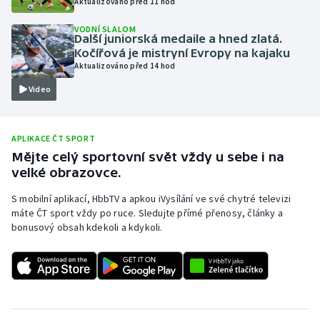
Aktualizováno před 11 hod
Olympijské hry
VODNÍ SLALOM
Další juniorská medaile a hned zlatá.
Kočířová je mistryní Evropy na kajaku
Parasport
Aktualizováno před 14 hod
Plavání
Video
Plážový volejbal
APLIKACE ČT SPORT
Mějte celý sportovní svět vždy u sebe i na
Ragby
velké obrazovce.
Rychlobruslení
S mobilní aplikací, HbbTV a apkou iVysílání ve své chytré televizi
máte ČT sport vždy po ruce. Sledujte přímé přenosy, články a
Rychlostní kanoistika
bonusový obsah kdekoli a kdykoli.
Short track
Sportovní střelba