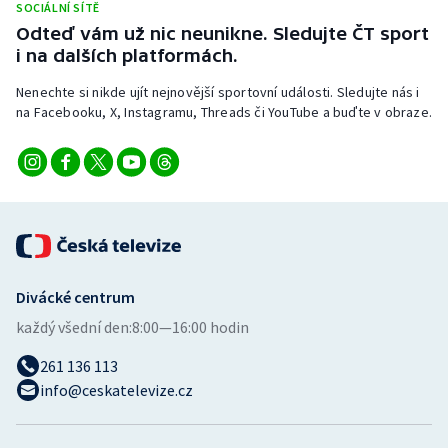
SOCIÁLNÍ SÍTĚ
Stolní tenis
Odteď vám už nic neunikne. Sledujte ČT sport
i na dalších platformách.
Triatlon
Nenechte si nikde ujít nejnovější sportovní události. Sledujte nás i
Veslování
na Facebooku, X, Instagramu, Threads či YouTube a buďte v obraze.
Vodní slalom
Volejbal
Ostatní
Divácké centrum
každý všední den:
8:00—16:00 hodin
261 136 113
info@ceskatelevize.cz