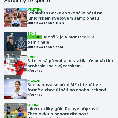
Aktuality ze sportu
ATLETIKA
Gymnastika
Stýplařka Berková skončila pátá na
juniorském světovém šampionátu
Aktualizováno před 41 min
Házená
TENIS
Menšík je v Montrealu v
Jezdectví
SESTŘIH
osmifinále
Aktualizováno před 2 hod
Judo
Video
HOKEJ
Střelecká převaha nestačila. Osmnáctka
Krasobruslení
prohrála i se Švýcarskem
Před 2 hod
Lezení
Video
PLAVÁNÍ
Seemanová se před ME cítí zpět ve
Lyže a snowboard
formě a chce útočit na osobní rekord
Před 4 hod
Moderní pětiboj
FOTBAL
Liberec díky gólu Dulaye připravil
Motorsport
Zbrojovku o neporazitelnost