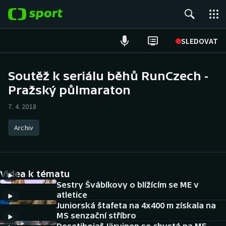
POPULÁRNÍ
SLEDOVAT
Fotbal
Soutěž k seriálu běhů RunCzech -
Pražský půlmaraton
Hokej
7. 4. 2018
Tenis
Archiv
Atletika
Cyklistika
Videa k tématu
DALŠÍ SPORTY
Sestry Švábíkovy o blížícím se ME v
atletice
Juniorská štafeta na 4x400 m získala na
Americký fotbal
NEPŘEHLÉDNĚTE
MS senzační stříbro