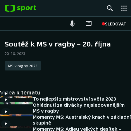
POPULÁRNÍ
SLEDOVAT
Fotbal
Soutěž k MS v ragby – 20. října
Hokej
20. 10. 2023
Tenis
MS v ragby 2023
Atletika
Videa k tématu
Cyklistika
To nejlepší z mistrovství světa 2023
Ohlédnutí za divácky nejsledovanějším
DALŠÍ SPORTY
MS v ragby
Momenty MS: Australský krach v základní
Americký fotbal
NEPŘEHLÉDNĚTE
skupině
Momenty MS: Adieu velkých desítek –