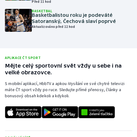
Před 11 hod
Olympijské hry
BASKETBAL
Basketbalistou roku je podeváté
Satoranský, Čechová slaví poprvé
Parasport
Aktualizováno před 12 hod
Plavání
Plážový volejbal
APLIKACE ČT SPORT
Mějte celý sportovní svět vždy u sebe i na
Ragby
velké obrazovce.
Rychlobruslení
S mobilní aplikací, HbbTV a apkou iVysílání ve své chytré televizi
máte ČT sport vždy po ruce. Sledujte přímé přenosy, články a
bonusový obsah kdekoli a kdykoli.
Rychlostní kanoistika
Short track
Sportovní střelba