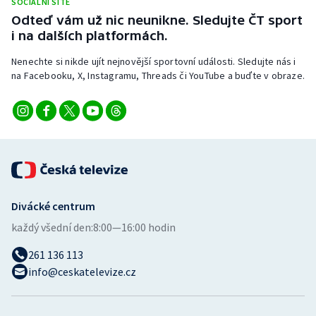
SOCIÁLNÍ SÍTĚ
Stolní tenis
Odteď vám už nic neunikne. Sledujte ČT sport
i na dalších platformách.
Triatlon
Nenechte si nikde ujít nejnovější sportovní události. Sledujte nás i
na Facebooku, X, Instagramu, Threads či YouTube a buďte v obraze.
Veslování
Vodní slalom
Volejbal
Ostatní
Divácké centrum
každý všední den:
8:00—16:00 hodin
261 136 113
info@ceskatelevize.cz