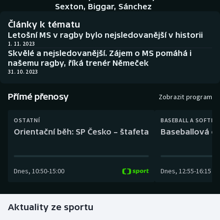
Baseball a softbal
Soutěže
Sexton, Biggar, Sánchez
Články k tématu
Basketbal
Historické návraty
Letošní MS v ragby bylo nejsledovanější v historii
1. 11. 2023
Skvělé a nejsledovanější. Zájem o MS pomáhá i
Biatlon
Aplikace ČT sport
našemu ragby, říká trenér Němeček
31. 10. 2023
Boby a skeleton
AZ kvíz
Přímé přenosy
Zobrazit program
Box
OSTATNÍ
BASEBALL A SOFTBA
Curling
Orientační běh: SP Česko – štafeta
Baseballová ex
Dostihy
Dnes
,
10:50
-
15:00
Dnes
,
12:55
-
16:15
Florbal
Futsal
Aktuality ze sportu
Golf