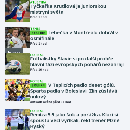
ATLETIKA
Tyčkařka Krutilová je juniorskou
mistryní světa
Gymnastika
Před 1 hod
Házená
TENIS
Lehečka v Montrealu dohrál v
SESTŘIH
osmifinále
Jezdectví
Před 1 hod
Video
Judo
FOTBAL
Fotbalistky Slavie si po další prohře
hlavní fázi evropských pohárů nezahrají
Krasobruslení
Před 10 hod
FOTBAL
Lezení
V Teplicích padlo deset gólů,
SOUHRN
Sparta padla v Boleslavi, Zlín zůstává
Lyže a snowboard
nulový
Aktualizováno před 11 hod
Moderní pětiboj
FOTBAL
Remíza 5:5 jako šok a porážka. Kluci si
spoustu věcí vyříkali, řekl trenér Plzně
Motorsport
Hyský