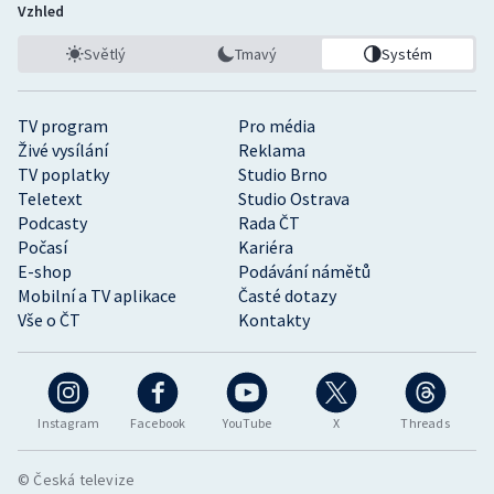
Vzhled
Světlý
Tmavý
Systém
TV program
Pro média
Živé vysílání
Reklama
TV poplatky
Studio Brno
Teletext
Studio Ostrava
Podcasty
Rada ČT
Počasí
Kariéra
E-shop
Podávání námětů
Mobilní a TV aplikace
Časté dotazy
Vše o ČT
Kontakty
Instagram
Facebook
YouTube
X
Threads
© Česká televize