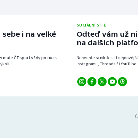
SOCIÁLNÍ SÍTĚ
 sebe i na velké
Odteď vám už nic
na dalších platf
izi máte ČT sport vždy po ruce.
Nenechte si nikde ujít nejnovější
ykoli.
Instagramu, Threads či YouTube 
Č