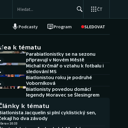
ČT
Podcasty
Program
SLEDOVAT
NEPŘEHLÉDNĚTE
Soutěže
idea k tématu
Parabiatlonistky se na sezonu
Historické návraty
připravují v Novém Městě
Michal Krčmář o vztahu k fotbalu i
Aplikace ČT sport
sledování MS
Biatlonistou roku je podruhé
AZ kvíz
Voborníková
Biatlonisty povedou domácí
legendy Moravec se Šlesingrem
Články k tématu
Biatlonista Jacquelin si plní cyklistický sen,
čekají ho dva závody
čera v 10:33