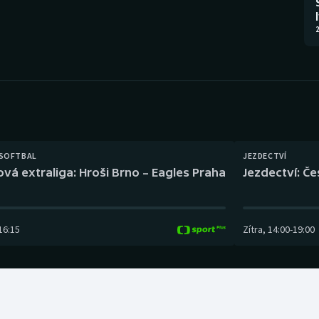
Moderní pětiboj
Triatlon
2
Motorsport
Veslování
Olympijské hry
Vodní slalom
Parasport
Volejbal
Plavání
Ostatní
 SOFTBAL
JEZDECTVÍ
ová extraliga: Hroši Brno – Eagles Praha
Jezdectví: Č
Plážový volejbal
16:15
Zítra
,
14:00
-
19:00