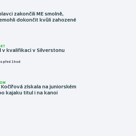
plavci zakončili ME smolně,
emohli dokončit kvůli zahozené
ORT
l v kvalifikaci v Silverstonu
o před 2 hod
LOM
Kočířová získala na juniorském
o kajaku titul i na kanoi