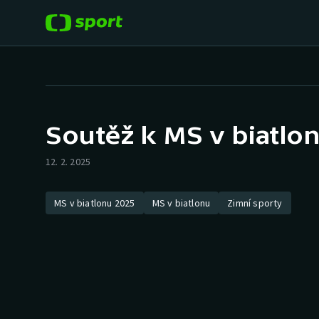
POPULÁRNÍ
DALŠÍ SPORTY
Fotbal
Americký fotbal
Soutěž k MS v biatlon
Hokej
Baseball a softbal
12. 2. 2025
Tenis
Basketbal
MS v biatlonu 2025
MS v biatlonu
Zimní sporty
Atletika
Biatlon
Cyklistika
Boby a skeleton
Box