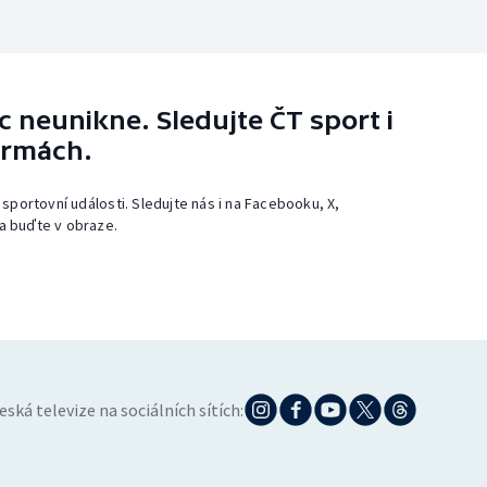
 neunikne. Sledujte ČT sport i
ormách.
 sportovní události. Sledujte nás i na Facebooku, X,
a buďte v obraze.
eská televize na sociálních sítích: