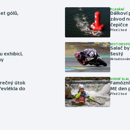
PLAVÁNÍ
set gólů,
Dálkoví 
závod n
čepičce
Před 1 hod
MOTORSP
Salač by
 exhibicí,
šestý
hy
Aktualizován
VODNÍ SLA
ěrečný útok
Famózní 
řevlékla do
ME den p
Před 2 hod