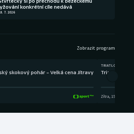
Štvrtecký si po přechodu k běžeckému
lyžování konkrétní cíle nedává
8. 7. 2026
Zobrazit program
TRIATLON
eský skokový pohár – Velká cena Jítravy
Triatlon: XTE
Zítra
,
15:00
-
16:10