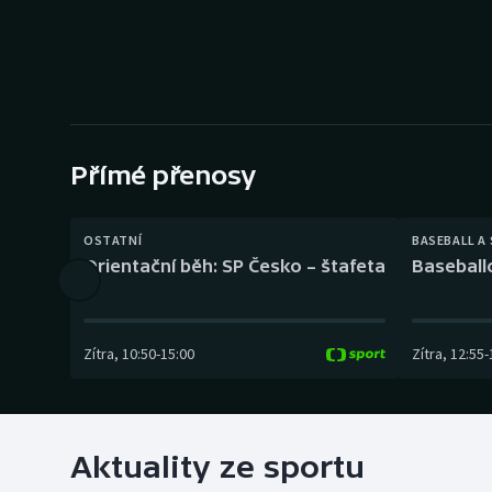
Curling
Dostihy
Florbal
Futsal
Přímé přenosy
Golf
OSTATNÍ
BASEBALL A
Orientační běh: SP Česko – štafeta
Baseball
Gymnastika
Zítra
,
10:50
-
15:00
Zítra
,
12:55
-
Aktuality ze sportu