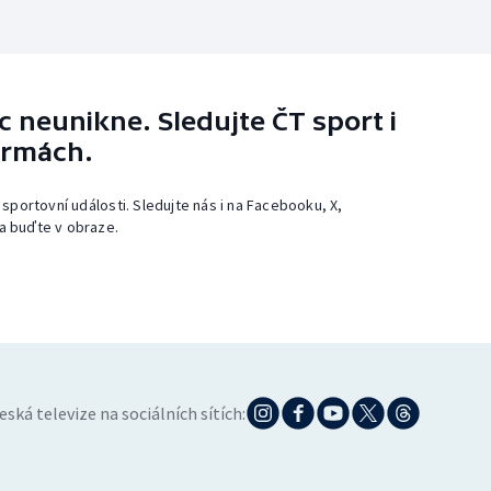
 neunikne. Sledujte ČT sport i
ormách.
 sportovní události. Sledujte nás i na Facebooku, X,
a buďte v obraze.
eská televize na sociálních sítích: