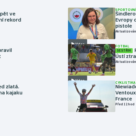
SPORTOVNÍ
zpět ve
Šindlero
ní rekord
Evropy d
pistole
Aktualizován
Video
FOTBAL
ravil
SESTŘIH
t
Ústí ztr
Aktualizován
Video
CYKLISTIKA
ed zlatá.
Niewiad
 na kajaku
Ventoux 
France
Před 12 hod