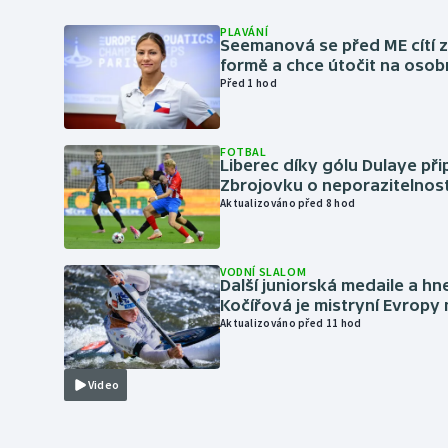
PLAVÁNÍ
Seemanová se před ME cítí 
formě a chce útočit na osob
Před 1 hod
FOTBAL
Liberec díky gólu Dulaye přip
Zbrojovku o neporazitelnos
Aktualizováno před 8 hod
VODNÍ SLALOM
Další juniorská medaile a hn
Kočířová je mistryní Evropy
Aktualizováno před 11 hod
Video