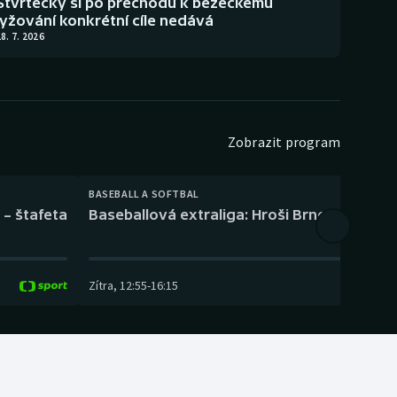
Štvrtecký si po přechodu k běžeckému
lyžování konkrétní cíle nedává
8. 7. 2026
Zobrazit program
BASEBALL A SOFTBAL
 – štafeta
Baseballová extraliga: Hroši Brno – Eagles
Zítra
,
12:55
-
16:15