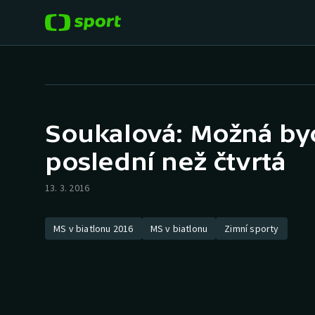
POPULÁRNÍ
DALŠÍ SPORTY
Fotbal
Americký fotbal
Soukalová: Možná byc
Hokej
Baseball a softbal
poslední než čtvrtá
Tenis
Basketbal
13. 3. 2016
Atletika
Biatlon
MS v biatlonu 2016
MS v biatlonu
Zimní sporty
Cyklistika
Boby a skeleton
Box