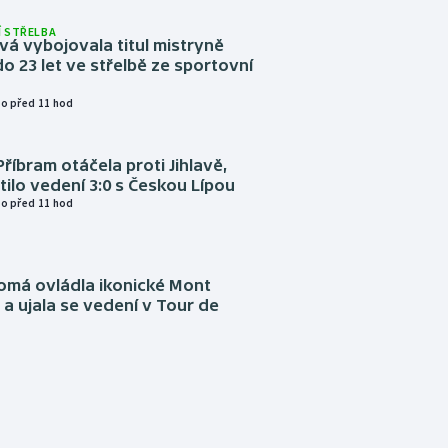
 STŘELBA
vá vybojovala titul mistryně
o 23 let ve střelbě ze sportovní
o před 11 hod
Příbram otáčela proti Jihlavě,
atilo vedení 3:0 s Českou Lípou
o před 11 hod
omá ovládla ikonické Mont
a ujala se vedení v Tour de