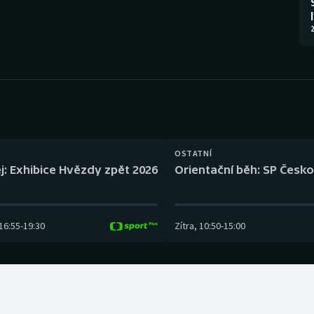
Moderní pětiboj
Triatlon
2
Motorsport
Veslování
Olympijské hry
Vodní slalom
Parasport
Volejbal
Plavání
Ostatní
OSTATNÍ
j: Exhibice Hvězdy zpět 2026
Orientační běh: SP Česko
Plážový volejbal
16:55
-
19:30
Zítra
,
10:50
-
15:00