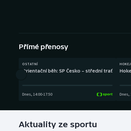
Curling
Dostihy
Florbal
Futsal
Přímé přenosy
Golf
OSTATNÍ
HOKEJ
Orientační běh: SP Česko – střední trať
Hoke
Gymnastika
Dnes
,
14:00
-
17:50
Dnes
,
Aktuality ze sportu