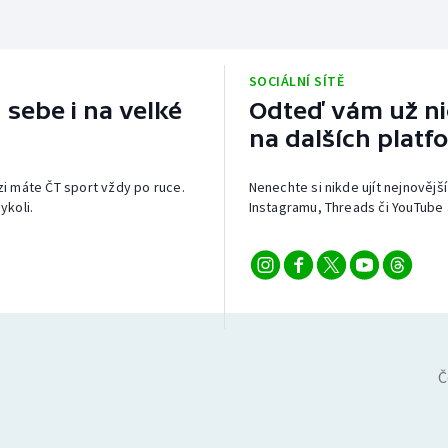
SOCIÁLNÍ SÍTĚ
 sebe i na velké
Odteď vám už nic
na dalších platf
izi máte ČT sport vždy po ruce.
Nenechte si nikde ujít nejnovější
ykoli.
Instagramu, Threads či YouTube 
Č