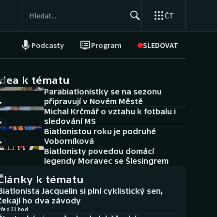
ČT
Podcasty
Program
SLEDOVAT
NEPŘEHLÉDNĚTE
Soutěže
idea k tématu
Parabiatlonistky se na sezonu
Historické návraty
připravují v Novém Městě
Michal Krčmář o vztahu k fotbalu i
Aplikace ČT sport
sledování MS
Biatlonistou roku je podruhé
AZ kvíz
Voborníková
Biatlonisty povedou domácí
legendy Moravec se Šlesingrem
Články k tématu
Biatlonista Jacquelin si plní cyklistický sen,
čekají ho dva závody
Před 21 hod