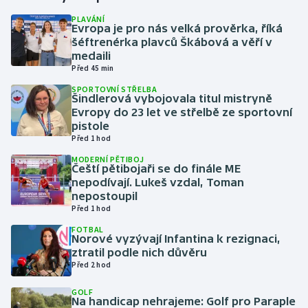
PLAVÁNÍ
Evropa je pro nás velká prověrka, říká
Gymnastika
šéftrenérka plavců Škábová a věří v
medaili
Házená
Před 45 min
SPORTOVNÍ STŘELBA
Jezdectví
Šindlerová vybojovala titul mistryně
Evropy do 23 let ve střelbě ze sportovní
pistole
Judo
Před 1 hod
MODERNÍ PĚTIBOJ
Krasobruslení
Čeští pětibojaři se do finále ME
nepodívají. Lukeš vzdal, Toman
Lezení
nepostoupil
Před 1 hod
Lyže a snowboard
FOTBAL
Norové vyzývají Infantina k rezignaci,
ztratil podle nich důvěru
Moderní pětiboj
Před 2 hod
GOLF
Motorsport
Na handicap nehrajeme: Golf pro Paraple