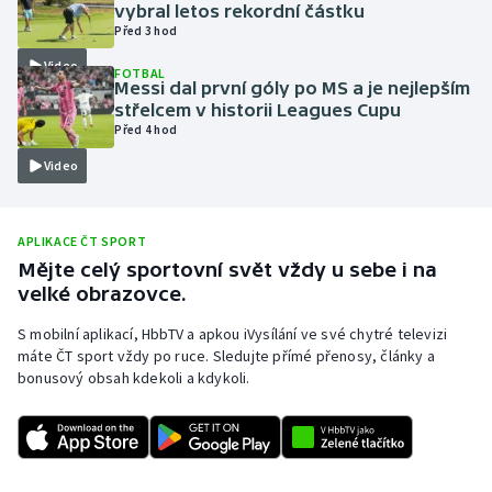
vybral letos rekordní částku
Olympijské hry
Před 3 hod
Video
FOTBAL
Parasport
Messi dal první góly po MS a je nejlepším
střelcem v historii Leagues Cupu
Před 4 hod
Plavání
Video
Plážový volejbal
Ragby
APLIKACE ČT SPORT
Mějte celý sportovní svět vždy u sebe i na
velké obrazovce.
Rychlobruslení
S mobilní aplikací, HbbTV a apkou iVysílání ve své chytré televizi
Rychlostní kanoistika
máte ČT sport vždy po ruce. Sledujte přímé přenosy, články a
bonusový obsah kdekoli a kdykoli.
Short track
Sportovní střelba