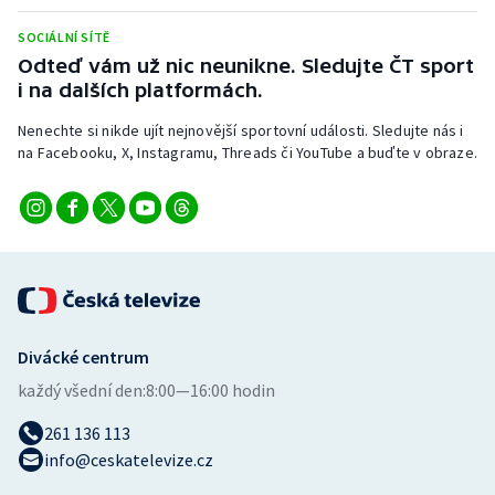
Stolní tenis
SOCIÁLNÍ SÍTĚ
Odteď vám už nic neunikne. Sledujte ČT sport
Triatlon
i na dalších platformách.
Veslování
Nenechte si nikde ujít nejnovější sportovní události. Sledujte nás i
na Facebooku, X, Instagramu, Threads či YouTube a buďte v obraze.
Vodní slalom
Volejbal
Ostatní
Divácké centrum
každý všední den:
8:00—16:00 hodin
261 136 113
info@ceskatelevize.cz