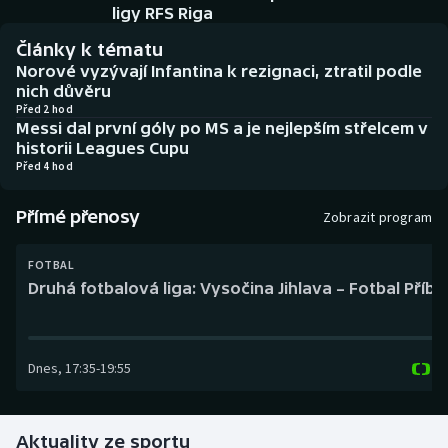
Baseball a softbal
Soutěže
ligy RFS Riga
Články k tématu
Basketbal
Historické návraty
Norové vyzývají Infantina k rezignaci, ztratil podle
nich důvěru
Biatlon
Aplikace ČT sport
Před 2 hod
Messi dal první góly po MS a je nejlepším střelcem v
historii Leagues Cupu
Boby a skeleton
AZ kvíz
Před 4 hod
Box
Přímé přenosy
Zobrazit program
Curling
FOTBAL
Druhá fotbalová liga: Vysočina Jihlava – Fotbal Příb
Dostihy
Florbal
Dnes
,
17:35
-
19:55
Futsal
Aktuality ze sportu
Golf