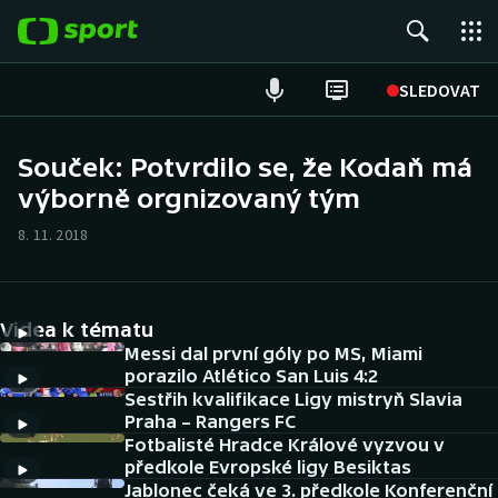
POPULÁRNÍ
SLEDOVAT
Fotbal
Souček: Potvrdilo se, že Kodaň má
výborně orgnizovaný tým
Hokej
8. 11. 2018
Tenis
Atletika
Videa k tématu
Cyklistika
Messi dal první góly po MS, Miami
porazilo Atlético San Luis 4:2
Sestřih kvalifikace Ligy mistryň Slavia
DALŠÍ SPORTY
Praha – Rangers FC
Fotbalisté Hradce Králové vyzvou v
Americký fotbal
NEPŘEHLÉDNĚTE
předkole Evropské ligy Besiktas
Jablonec čeká ve 3. předkole Konferenční