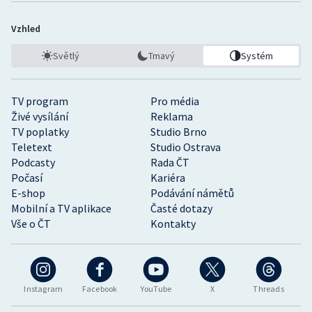
Vzhled
Světlý
Tmavý
Systém
TV program
Pro média
Živé vysílání
Reklama
TV poplatky
Studio Brno
Teletext
Studio Ostrava
Podcasty
Rada ČT
Počasí
Kariéra
E-shop
Podávání námětů
Mobilní a TV aplikace
Časté dotazy
Vše o ČT
Kontakty
Instagram
Facebook
YouTube
X
Threads