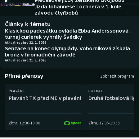
Medailové jízdy ženského dvojbobu
Baseball a softbal
Soutěže
Jízda Johannese Lochnera v 1. kole
závodu čtyřbobů
Basketbal
Historické návraty
Články k tématu
Klasickou padesátku ovládla Ebba Anderssonová,
Biatlon
Aplikace ČT sport
turnaj curlerek vyhrály Švédky
Aktualizováno 22. 2. 2026
Senzace na konec olympiády. Voborníková získala
Boby a skeleton
AZ kvíz
bronz v hromadném závodě
Aktualizováno 21. 2. 2026
Box
Přímé přenosy
Zobrazit program
Curling
PLAVÁNÍ
FOTBAL
Dostihy
Plavání: TK před ME v plavání
Druhá fotbalová liga
Florbal
Zítra
,
12:30
-
13:00
Zítra
,
17:35
-
19:55
Futsal
Golf