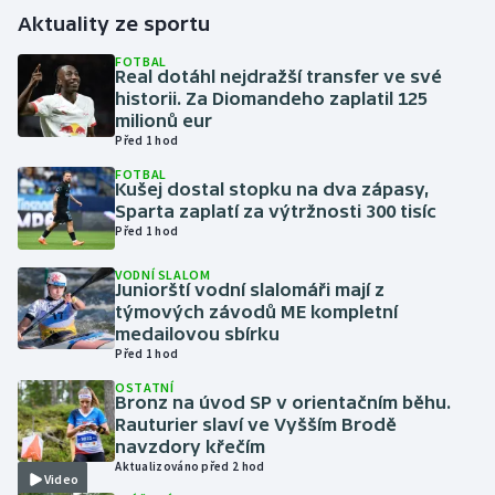
Aktuality ze sportu
Gymnastika
FOTBAL
Real dotáhl nejdražší transfer ve své
historii. Za Diomandeho zaplatil 125
Házená
milionů eur
Před 1 hod
Jezdectví
FOTBAL
Kušej dostal stopku na dva zápasy,
Judo
Sparta zaplatí za výtržnosti 300 tisíc
Před 1 hod
Krasobruslení
VODNÍ SLALOM
Juniorští vodní slalomáři mají z
týmových závodů ME kompletní
Lezení
medailovou sbírku
Před 1 hod
Lyže a snowboard
OSTATNÍ
Bronz na úvod SP v orientačním běhu.
Moderní pětiboj
Rauturier slaví ve Vyšším Brodě
navzdory křečím
Aktualizováno před 2 hod
Motorsport
Video