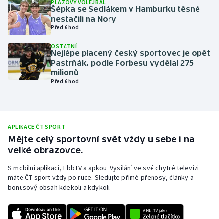
PLÁŽOVÝ VOLEJBAL
Šépka se Sedlákem v Hamburku těsně
Olympijské hry
nestačili na Nory
Před 6 hod
Parasport
OSTATNÍ
Nejlépe placený český sportovec je opět
Plavání
Pastrňák, podle Forbesu vydělal 275
milionů
Před 6 hod
Plážový volejbal
Ragby
APLIKACE ČT SPORT
Rychlobruslení
Mějte celý sportovní svět vždy u sebe i na
velké obrazovce.
Rychlostní kanoistika
S mobilní aplikací, HbbTV a apkou iVysílání ve své chytré televizi
máte ČT sport vždy po ruce. Sledujte přímé přenosy, články a
Short track
bonusový obsah kdekoli a kdykoli.
Sportovní střelba