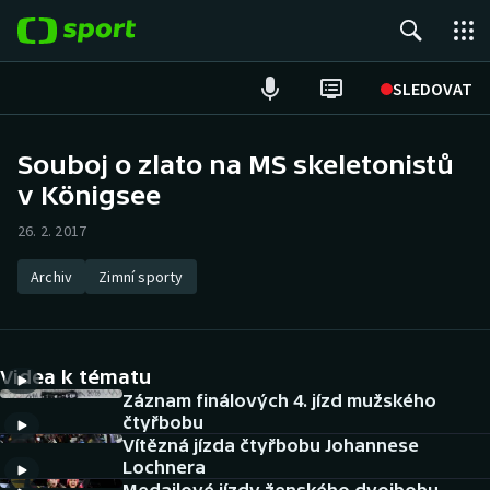
POPULÁRNÍ
SLEDOVAT
Fotbal
Souboj o zlato na MS skeletonistů
v Königsee
Hokej
26. 2. 2017
Tenis
Archiv
Zimní sporty
Atletika
Cyklistika
Videa k tématu
DALŠÍ SPORTY
Záznam finálových 4. jízd mužského
čtyřbobu
Vítězná jízda čtyřbobu Johannese
Americký fotbal
NEPŘEHLÉDNĚTE
Lochnera