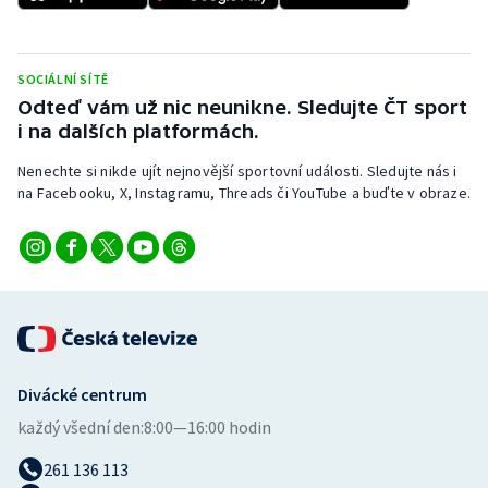
Stolní tenis
Triatlon
SOCIÁLNÍ SÍTĚ
Odteď vám už nic neunikne. Sledujte ČT sport
Veslování
i na dalších platformách.
Vodní slalom
Nenechte si nikde ujít nejnovější sportovní události. Sledujte nás i
na Facebooku, X, Instagramu, Threads či YouTube a buďte v obraze.
Volejbal
Ostatní
Divácké centrum
každý všední den:
8:00—16:00 hodin
261 136 113