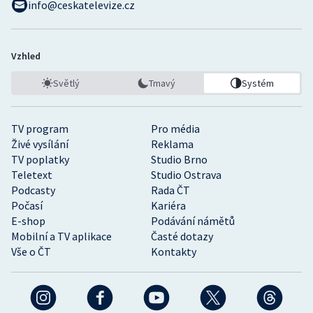
info@ceskatelevize.cz
Vzhled
Světlý
Tmavý
Systém
TV program
Pro média
Živé vysílání
Reklama
TV poplatky
Studio Brno
Teletext
Studio Ostrava
Podcasty
Rada ČT
Počasí
Kariéra
E-shop
Podávání námětů
Mobilní a TV aplikace
Časté dotazy
Vše o ČT
Kontakty