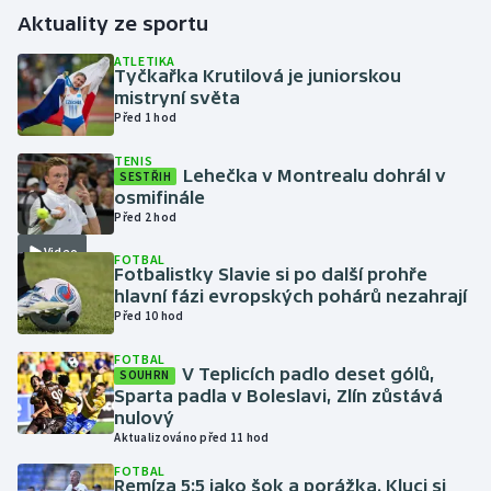
Aktuality ze sportu
Gymnastika
ATLETIKA
Tyčkařka Krutilová je juniorskou
mistryní světa
Házená
Před 1 hod
Jezdectví
TENIS
Lehečka v Montrealu dohrál v
SESTŘIH
osmifinále
Judo
Před 2 hod
Video
Krasobruslení
FOTBAL
Fotbalistky Slavie si po další prohře
hlavní fázi evropských pohárů nezahrají
Lezení
Před 10 hod
FOTBAL
Lyže a snowboard
V Teplicích padlo deset gólů,
SOUHRN
Sparta padla v Boleslavi, Zlín zůstává
Moderní pětiboj
nulový
Aktualizováno před 11 hod
Motorsport
FOTBAL
Remíza 5:5 jako šok a porážka. Kluci si