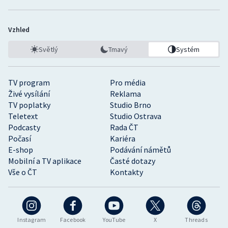
Vzhled
Světlý
Tmavý
Systém
TV program
Pro média
Živé vysílání
Reklama
TV poplatky
Studio Brno
Teletext
Studio Ostrava
Podcasty
Rada ČT
Počasí
Kariéra
E-shop
Podávání námětů
Mobilní a TV aplikace
Časté dotazy
Vše o ČT
Kontakty
Instagram
Facebook
YouTube
X
Threads