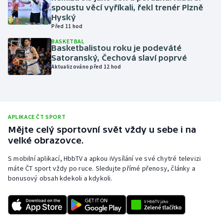
spoustu věcí vyříkali, řekl trenér Plzně
Olympijské hry
Hyský
Před 11 hod
Parasport
BASKETBAL
Basketbalistou roku je podeváté
Satoranský, Čechová slaví poprvé
Plavání
Aktualizováno před 12 hod
Plážový volejbal
Ragby
APLIKACE ČT SPORT
Mějte celý sportovní svět vždy u sebe i na
Rychlobruslení
velké obrazovce.
Rychlostní kanoistika
S mobilní aplikací, HbbTV a apkou iVysílání ve své chytré televizi
máte ČT sport vždy po ruce. Sledujte přímé přenosy, články a
bonusový obsah kdekoli a kdykoli.
Short track
Sportovní střelba