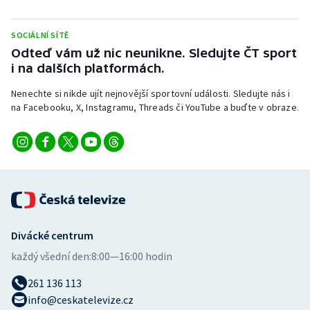
Stolní tenis
SOCIÁLNÍ SÍTĚ
Triatlon
Odteď vám už nic neunikne. Sledujte ČT sport
i na dalších platformách.
Veslování
Nenechte si nikde ujít nejnovější sportovní události. Sledujte nás i
na Facebooku, X, Instagramu, Threads či YouTube a buďte v obraze.
Vodní slalom
Volejbal
Ostatní
Divácké centrum
každý všední den:
8:00—16:00 hodin
261 136 113
info@ceskatelevize.cz