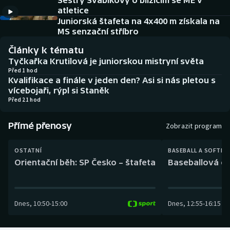
Sestry Švábíkovy o blížícím se ME v
Baseball a softbal
Soutěže
atletice
Juniorská štafeta na 4x400 m získala na
Basketbal
Historické návraty
MS senzační stříbro
Články k tématu
Biatlon
Aplikace ČT sport
Tyčkařka Krutilová je juniorskou mistryní světa
Před 1 hod
Kvalifikace a finále v jeden den? Asi si nás pletou s
Boby a skeleton
AZ kvíz
vícebojaři, rýpl si Staněk
Před 21 hod
Box
Přímé přenosy
Zobrazit program
Curling
OSTATNÍ
BASEBALL A SOFTBA
Dostihy
Orientační běh: SP Česko – štafeta
Baseballová ex
Florbal
Dnes
,
10:50
-
15:00
Dnes
,
12:55
-
16:15
Futsal
Golf