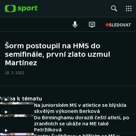
POPULÁRNÍ
SLEDOVAT
Fotbal
Šorm postoupil na HMS do
semifinále, první zlato uzmul
Hokej
Martínez
Tenis
18. 3. 2022
Atletika
Cyklistika
Videa k tématu
Na juniorském MS v atletice se blýskla
DALŠÍ SPORTY
skvělým výkonem Berková
Do Birminghamu dorazili čeští atleti, po
zraněních se ukáže na ME také
Americký fotbal
NEPŘEHLÉDNĚTE
Petržilková