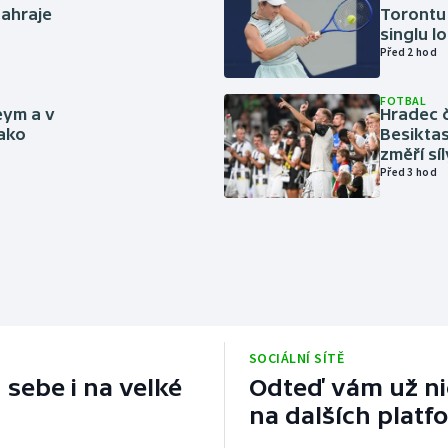
zahraje
Torontu 
singlu lo
Před 2 hod
FOTBAL
eym a v
Hradec č
jako
Besiktas
změří sí
Před 3 hod
SOCIÁLNÍ SÍTĚ
 sebe i na velké
Odteď vám už nic
na dalších platf