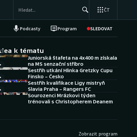
ČT
Podcasty
Program
SLEDOVAT
NEPŘEHLÉDNĚTE
Soutěže
idea k tématu
Juniorská štafeta na 4x400 m získala
Historické návraty
na MS senzační stříbro
Sestřih utkání Hlinka Gretzky Cupu
Aplikace ČT sport
Finsko – Česko
Sestřih kvalifikace Ligy mistryň
AZ kvíz
Slavia Praha – Rangers FC
Sourozenci Mrázkovi týden
trénovali s Christopherem Deanem
Zobrazit program