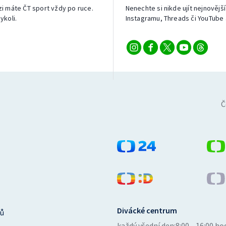
izi máte ČT sport vždy po ruce.
Nenechte si nikde ujít nejnovější
ykoli.
Instagramu, Threads či YouTube 
Č
Divácké centrum
ů
každý všední den:
8:00—16:00 ho