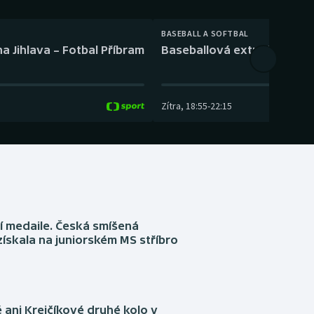
BASEBALL A SOFTBAL
a Jihlava – Fotbal Příbram
Baseballová extraliga: Tře
Zítra
,
18:55
-
22:15
í medaile. Česká smíšená
získala na juniorském MS stříbro
ani Krejčíkové druhé kolo v