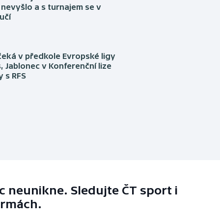
nevyšlo a s turnajem se v
učí
eká v předkole Evropské ligy
, Jablonec v Konferenční lize
ly s RFS
 neunikne. Sledujte ČT sport i
ormách.