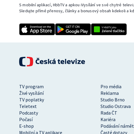
S mobilní aplikací, HbbTV a apkou iVysílání ve své chytré telev
Sledujte přímé přenosy, články a bonusový obsah kdekoli a kd
TV program
Pro média
Živé vysílání
Reklama
TV poplatky
Studio Brno
Teletext
Studio Ostrava
Podcasty
Rada ČT
Počasí
Kariéra
E-shop
Podávání námět
Mobilní a TV aplikace
Časté dotazy