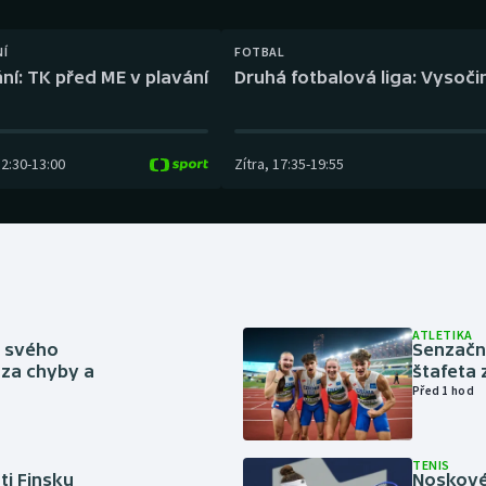
Moderní pětiboj
Triatlon
NÍ
FOTBAL
Motorsport
Veslování
ní: TK před ME v plavání
Druhá fotbalová liga: Vysočin
Olympijské hry
Vodní slalom
Parasport
Volejbal
12:30
-
13:00
Zítra
,
17:35
-
19:55
Plavání
Ostatní
Plážový volejbal
ATLETIKA
ě svého
Senzačn
za chyby a
štafeta 
Před 1 hod
TENIS
ti Finsku
Noskové 