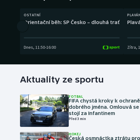
Curling
OSTATNÍ
PLAVÁ
Dostihy
Orientační běh: SP Česko – dlouhá trať
Plavá
Florbal
Futsal
Dnes
,
11:50
-
16:00
Zítra
,
Golf
Gymnastika
Aktuality ze sportu
FOTBAL
FIFA chystá kroky k ochran
dobrého jména. Omlouvá se 
stojí za Infantinem
Před 3 min
HOKEJ
Česká osmnáctka ztrátu pro