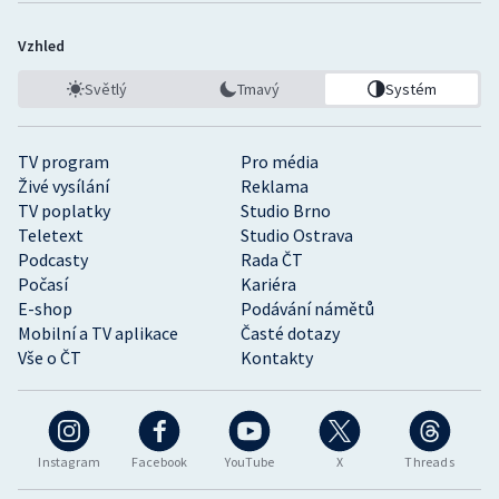
Vzhled
Světlý
Tmavý
Systém
TV program
Pro média
Živé vysílání
Reklama
TV poplatky
Studio Brno
Teletext
Studio Ostrava
Podcasty
Rada ČT
Počasí
Kariéra
E-shop
Podávání námětů
Mobilní a TV aplikace
Časté dotazy
Vše o ČT
Kontakty
Instagram
Facebook
YouTube
X
Threads