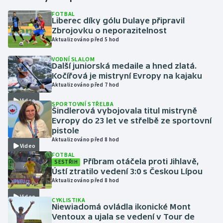
FOTBAL
Liberec díky gólu Dulaye připravil
Gymnastika
Zbrojovku o neporazitelnost
Aktualizováno před 5 hod
Házená
VODNÍ SLALOM
Další juniorská medaile a hned zlatá.
Jezdectví
Kočířová je mistryní Evropy na kajaku
Aktualizováno před 7 hod
Judo
Video
SPORTOVNÍ STŘELBA
Šindlerová vybojovala titul mistryně
Krasobruslení
Evropy do 23 let ve střelbě ze sportovní
pistole
Aktualizováno před 8 hod
Lezení
Video
FOTBAL
Příbram otáčela proti Jihlavě,
SESTŘIH
Lyže a snowboard
Ústí ztratilo vedení 3:0 s Českou Lípou
Aktualizováno před 8 hod
Moderní pětiboj
Video
CYKLISTIKA
Niewiadomá ovládla ikonické Mont
Motorsport
Ventoux a ujala se vedení v Tour de