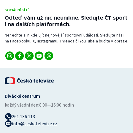
Stolní tenis
SOCIÁLNÍ SÍTĚ
Odteď vám už nic neunikne. Sledujte ČT sport
Triatlon
i na dalších platformách.
Veslování
Nenechte si nikde ujít nejnovější sportovní události. Sledujte nás i
na Facebooku, X, Instagramu, Threads či YouTube a buďte v obraze.
Vodní slalom
Volejbal
Ostatní
Divácké centrum
každý všední den:
8:00—16:00 hodin
261 136 113
info@ceskatelevize.cz