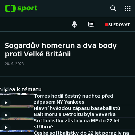
POPULÁRNÍ
SLEDOVAT
Fotbal
Sogardův homerun a dva body
proti Velké Británii
Hokej
28. 9. 2023
Tenis
Atletika
Videa k tématu
Cyklistika
Torres hodil čestný nadhoz před
zápasem NY Yankees
Hlavní hvězdou zápasu baseballistů
DALŠÍ SPORTY
Baltimoru a Detroitu byla veverka
Softbalistky zůstaly na ME do 22 let
Americký fotbal
NEPŘEHLÉDNĚTE
stříbrné
České softbalistky do 22 let porazily na