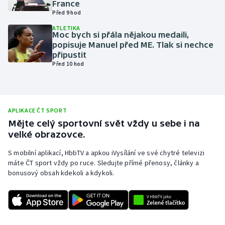
France
Před 9 hod
Olympijské hry
ATLETIKA
Moc bych si přála nějakou medaili,
Parasport
popisuje Manuel před ME. Tlak si nechce
připustit
Plavání
Před 10 hod
Plážový volejbal
Ragby
APLIKACE ČT SPORT
Mějte celý sportovní svět vždy u sebe i na
velké obrazovce.
Rychlobruslení
S mobilní aplikací, HbbTV a apkou iVysílání ve své chytré televizi
Rychlostní kanoistika
máte ČT sport vždy po ruce. Sledujte přímé přenosy, články a
bonusový obsah kdekoli a kdykoli.
Short track
Sportovní střelba