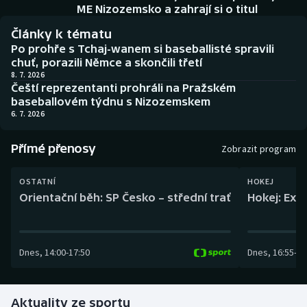
Baseball a softbal
Soutěže
ME Nizozemsko a zahrají si o titul
Články k tématu
Basketbal
Historické návraty
Po prohře s Tchaj-wanem si baseballisté spravili
chuť, porazili Němce a skončili třetí
Biatlon
Aplikace ČT sport
8. 7. 2026
Čeští reprezentanti prohráli na Pražském
baseballovém týdnu s Nizozemskem
Boby a skeleton
AZ kvíz
6. 7. 2026
Box
Přímé přenosy
Zobrazit program
Curling
OSTATNÍ
HOKEJ
Orientační běh: SP Česko – střední trať
Hokej: Exh
Dostihy
Florbal
Dnes
,
14:00
-
17:50
Dnes
,
16:55
-
19
Futsal
Aktuality ze sportu
Golf