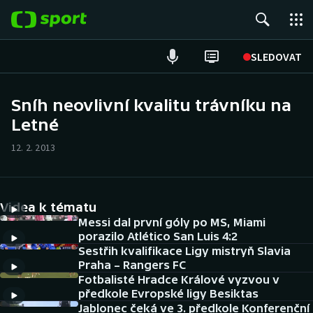
POPULÁRNÍ
SLEDOVAT
Fotbal
Sníh neovlivní kvalitu trávníku na
Letné
Hokej
12. 2. 2013
Tenis
Atletika
Videa k tématu
Cyklistika
Messi dal první góly po MS, Miami
porazilo Atlético San Luis 4:2
Sestřih kvalifikace Ligy mistryň Slavia
DALŠÍ SPORTY
Praha – Rangers FC
Fotbalisté Hradce Králové vyzvou v
Americký fotbal
NEPŘEHLÉDNĚTE
předkole Evropské ligy Besiktas
Jablonec čeká ve 3. předkole Konferenční