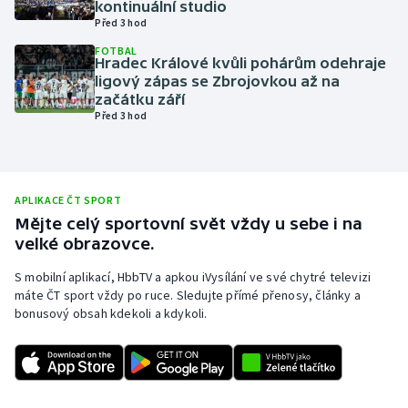
kontinuální studio
Před 3 hod
Olympijské hry
FOTBAL
Hradec Králové kvůli pohárům odehraje
Parasport
ligový zápas se Zbrojovkou až na
začátku září
Plavání
Před 3 hod
Plážový volejbal
Ragby
APLIKACE ČT SPORT
Mějte celý sportovní svět vždy u sebe i na
velké obrazovce.
Rychlobruslení
S mobilní aplikací, HbbTV a apkou iVysílání ve své chytré televizi
Rychlostní kanoistika
máte ČT sport vždy po ruce. Sledujte přímé přenosy, články a
bonusový obsah kdekoli a kdykoli.
Short track
Sportovní střelba