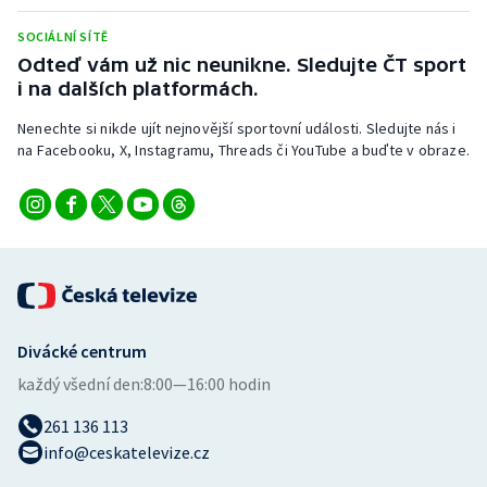
Stolní tenis
SOCIÁLNÍ SÍTĚ
Odteď vám už nic neunikne. Sledujte ČT sport
Triatlon
i na dalších platformách.
Veslování
Nenechte si nikde ujít nejnovější sportovní události. Sledujte nás i
na Facebooku, X, Instagramu, Threads či YouTube a buďte v obraze.
Vodní slalom
Volejbal
Ostatní
Divácké centrum
každý všední den:
8:00—16:00 hodin
261 136 113
info@ceskatelevize.cz