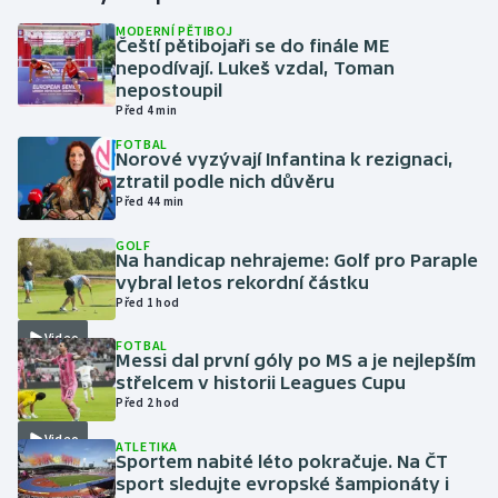
MODERNÍ PĚTIBOJ
Čeští pětibojaři se do finále ME
Gymnastika
nepodívají. Lukeš vzdal, Toman
nepostoupil
Házená
Před 4 min
FOTBAL
Jezdectví
Norové vyzývají Infantina k rezignaci,
ztratil podle nich důvěru
Před 44 min
Judo
GOLF
Na handicap nehrajeme: Golf pro Paraple
Krasobruslení
vybral letos rekordní částku
Před 1 hod
Lezení
Video
FOTBAL
Messi dal první góly po MS a je nejlepším
Lyže a snowboard
střelcem v historii Leagues Cupu
Před 2 hod
Moderní pětiboj
Video
ATLETIKA
Sportem nabité léto pokračuje. Na ČT
Motorsport
sport sledujte evropské šampionáty i