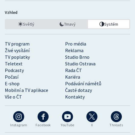
Vzhled
Světlý
Tmavý
Systém
TV program
Pro média
Živé vysílání
Reklama
TV poplatky
Studio Brno
Teletext
Studio Ostrava
Podcasty
Rada ČT
Počasí
Kariéra
E-shop
Podávání námětů
Mobilní a TV aplikace
Časté dotazy
Vše o ČT
Kontakty
Instagram
Facebook
YouTube
X
Threads