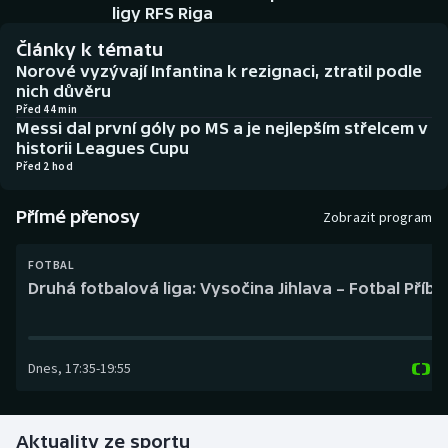
Baseball a softbal
Soutěže
ligy RFS Riga
Články k tématu
Basketbal
Historické návraty
Norové vyzývají Infantina k rezignaci, ztratil podle
nich důvěru
Biatlon
Aplikace ČT sport
Před 44 min
Messi dal první góly po MS a je nejlepším střelcem v
historii Leagues Cupu
Boby a skeleton
AZ kvíz
Před 2 hod
Box
Přímé přenosy
Zobrazit program
Curling
FOTBAL
Druhá fotbalová liga: Vysočina Jihlava – Fotbal Příb
Dostihy
Florbal
Dnes
,
17:35
-
19:55
Futsal
Aktuality ze sportu
Golf