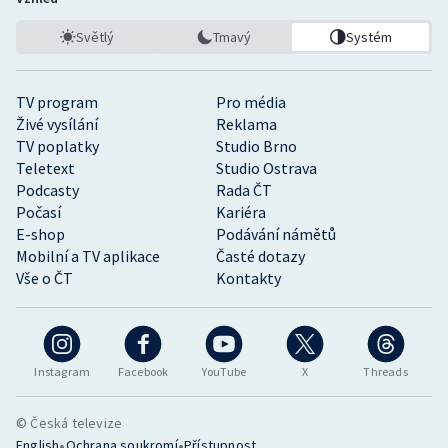
Světlý
Tmavý
Systém
TV program
Pro média
Živé vysílání
Reklama
TV poplatky
Studio Brno
Teletext
Studio Ostrava
Podcasty
Rada ČT
Počasí
Kariéra
E-shop
Podávání námětů
Mobilní a TV aplikace
Časté dotazy
Vše o ČT
Kontakty
Instagram
Facebook
YouTube
X
Threads
© Česká televize
•
•
English
Ochrana soukromí
Přístupnost