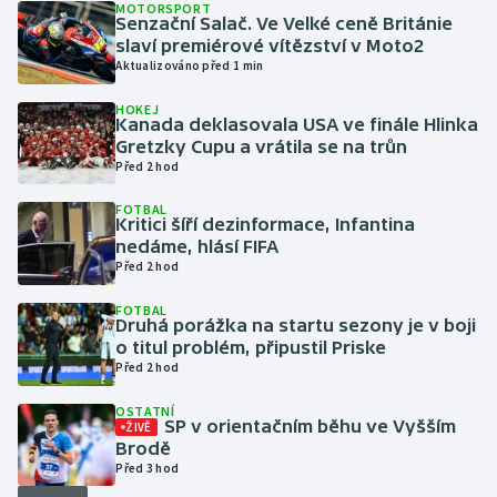
MOTORSPORT
Senzační Salač. Ve Velké ceně Británie
slaví premiérové vítězství v Moto2
Gymnastika
Aktualizováno před 1 min
Házená
HOKEJ
Kanada deklasovala USA ve finále Hlinka
Gretzky Cupu a vrátila se na trůn
Jezdectví
Před 2 hod
Judo
FOTBAL
Kritici šíří dezinformace, Infantina
nedáme, hlásí FIFA
Krasobruslení
Před 2 hod
FOTBAL
Lezení
Druhá porážka na startu sezony je v boji
o titul problém, připustil Priske
Lyže a snowboard
Před 2 hod
OSTATNÍ
Moderní pětiboj
SP v orientačním běhu ve Vyšším
ŽIVĚ
Brodě
Před 3 hod
Motorsport