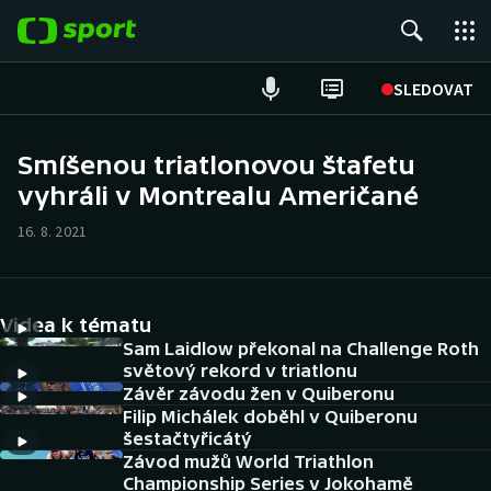
POPULÁRNÍ
SLEDOVAT
Fotbal
Smíšenou triatlonovou štafetu
vyhráli v Montrealu Američané
Hokej
16. 8. 2021
Tenis
Atletika
Videa k tématu
Cyklistika
Sam Laidlow překonal na Challenge Roth
světový rekord v triatlonu
Závěr závodu žen v Quiberonu
DALŠÍ SPORTY
Filip Michálek doběhl v Quiberonu
šestačtyřicátý
Americký fotbal
NEPŘEHLÉDNĚTE
Závod mužů World Triathlon
Championship Series v Jokohamě