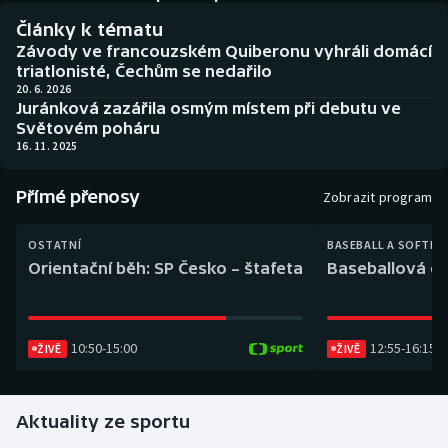
Baseball a softbal
Soutěže
Články k tématu
Závody ve francouzském Quiberonu vyhráli domácí
Basketbal
Historické návraty
triatlonisté, Čechům se nedařilo
20. 6. 2026
Juránková zazářila osmým místem při debutu ve
Biatlon
Aplikace ČT sport
Světovém poháru
16. 11. 2025
Boby a skeleton
AZ kvíz
Přímé přenosy
Zobrazit program
Box
OSTATNÍ
BASEBALL A SOFTBA
Curling
Orientační běh: SP Česko – štafeta
Baseballová ex
Dostihy
10:50
-
15:00
12:55
-
16:15
Florbal
ŽIVĚ
ŽIVĚ
Futsal
Aktuality ze sportu
Golf