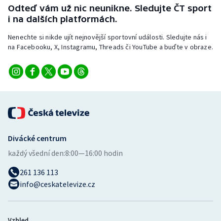
Stolní tenis
Odteď vám už nic neunikne. Sledujte ČT sport
i na dalších platformách.
Triatlon
Nenechte si nikde ujít nejnovější sportovní události. Sledujte nás i
na Facebooku, X, Instagramu, Threads či YouTube a buďte v obraze.
Veslování
Vodní slalom
Volejbal
Ostatní
Divácké centrum
každý všední den:
8:00—16:00 hodin
261 136 113
info@ceskatelevize.cz
Vzhled