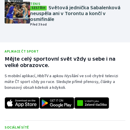
Video
TENIS
Světová jednička Sabalenková
Olympijské hry
SESTŘIH
neuspěla ani v Torontu a končí v
osmifinále
Parasport
Před 3 hod
Plavání
Plážový volejbal
APLIKACE ČT SPORT
Mějte celý sportovní svět vždy u sebe i na
Ragby
velké obrazovce.
S mobilní aplikací, HbbTV a apkou iVysílání ve své chytré televizi
Rychlobruslení
máte ČT sport vždy po ruce. Sledujte přímé přenosy, články a
bonusový obsah kdekoli a kdykoli.
Rychlostní kanoistika
Short track
Sportovní střelba
SOCIÁLNÍ SÍTĚ