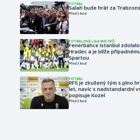
FOTBAL
Salah bude hrát za Trabzon
Před 1 hod
FOTBALOVÁ LIGA MISTRŮ
Fenerbahce Istanbul zdolalo
Hradec a je blíže případném
Spartou
Před 3 hod
FOTBAL
RFS je zkušený tým s plno hr
let, navíc s nadstandardní 
popisuje Kozel
Před 3 hod