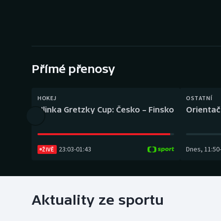
Curling
Dostihy
Florbal
Přímé přenosy
Futsal
Golf
HOKEJ
OSTATNÍ
Hlinka Gretzky Cup: Česko – Finsko
Orientač
Gymnastika
23:03
-
01:43
Dnes
,
11:50
ŽIVĚ
Aktuality ze sportu