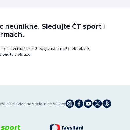
 neunikne. Sledujte ČT sport i
ormách.
 sportovní události. Sledujte nás i na Facebooku, X,
a buďte v obraze.
eská televize na sociálních sítích: