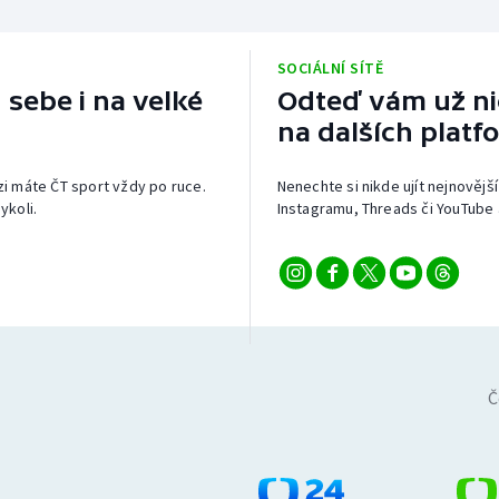
SOCIÁLNÍ SÍTĚ
 sebe i na velké
Odteď vám už nic
na dalších platf
izi máte ČT sport vždy po ruce.
Nenechte si nikde ujít nejnovější
ykoli.
Instagramu, Threads či YouTube 
Č