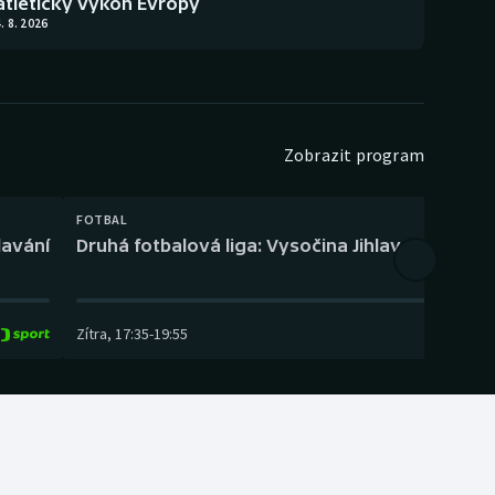
atletický výkon Evropy
. 8. 2026
Zobrazit program
FOTBAL
lavání
Druhá fotbalová liga: Vysočina Jihlava – Fotbal
Zítra
,
17:35
-
19:55