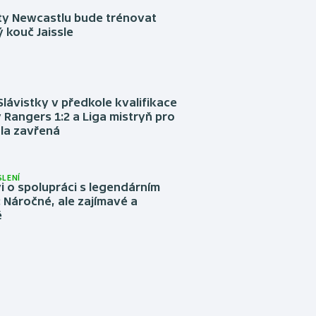
sty Newcastlu bude trénovat
 kouč Jaissle
Slávistky v předkole kvalifikace
 Rangers 1:2 a Liga mistryň pro
la zavřená
LENÍ
 o spolupráci s legendárním
Náročné, ale zajímavé a
é