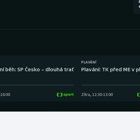
Moderní pětiboj
Triatlon
4
Motorsport
Veslování
Olympijské hry
Vodní slalom
Parasport
Volejbal
Plavání
Ostatní
PLAVÁNÍ
ní běh: SP Česko – dlouhá trať
Plavání: TK před ME v p
Plážový volejbal
-
16:00
Zítra
,
12:30
-
13:00