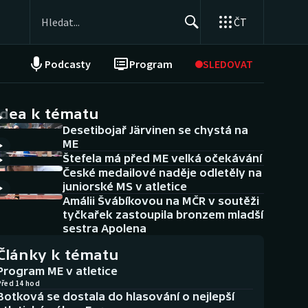
ČT
Podcasty
Program
SLEDOVAT
NEPŘEHLÉDNĚTE
Soutěže
idea k tématu
Desetibojař Järvinen se chystá na
Historické návraty
ME
Štefela má před ME velká očekávání
Aplikace ČT sport
České medailové naděje odletěly na
juniorské MS v atletice
AZ kvíz
Amálii Švábíkovou na MČR v soutěži
tyčkařek zastoupila bronzem mladší
sestra Apolena
Články k tématu
Program ME v atletice
Před 14 hod
Botková se dostala do hlasování o nejlepší