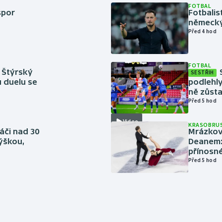
FOTBAL
spor
Fotbali
německý
Před 4 hod
FOTBAL
 Štýrský
SESTŘIH
u duelu se
podlehly
ně zůsta
Před 5 hod
Video
KRASOBRUS
áči nad 30
Mrázkovi
výškou,
Deanem: 
přínosn
Před 5 hod