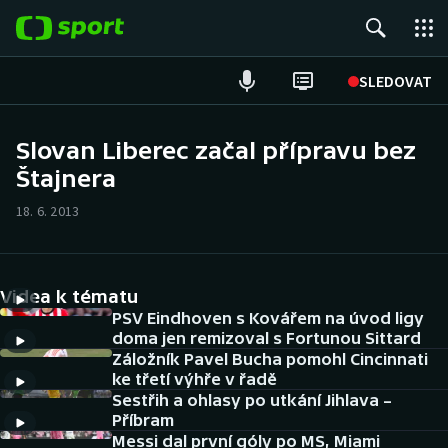
POPULÁRNÍ
SLEDOVAT
Fotbal
Slovan Liberec začal přípravu bez
Štajnera
Hokej
18. 6. 2013
Tenis
Atletika
Videa k tématu
Cyklistika
PSV Eindhoven s Kovářem na úvod ligy
doma jen remizoval s Fortunou Sittard
Záložník Pavel Bucha pomohl Cincinnati
DALŠÍ SPORTY
ke třetí výhře v řadě
Sestřih a ohlasy po utkání Jihlava –
Americký fotbal
NEPŘEHLÉDNĚTE
Příbram
Messi dal první góly po MS, Miami