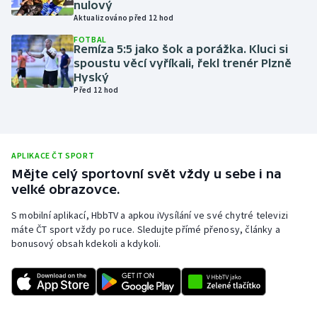
nulový
Aktualizováno před 12 hod
Olympijské hry
FOTBAL
Remíza 5:5 jako šok a porážka. Kluci si
Parasport
spoustu věcí vyříkali, řekl trenér Plzně
Hyský
Plavání
Před 12 hod
Plážový volejbal
Ragby
APLIKACE ČT SPORT
Mějte celý sportovní svět vždy u sebe i na
velké obrazovce.
Rychlobruslení
S mobilní aplikací, HbbTV a apkou iVysílání ve své chytré televizi
Rychlostní kanoistika
máte ČT sport vždy po ruce. Sledujte přímé přenosy, články a
bonusový obsah kdekoli a kdykoli.
Short track
Sportovní střelba