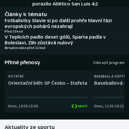
Baseball a softbal
Soutěže
porazilo Atlético San Luis 4:2
Články k tématu
Basketbal
Historické návraty
Fotbalistky Slavie si po další prohře hlavní fázi
evropských pohárů nezahrají
Biatlon
Aplikace ČT sport
Před 10 hod
V Teplicích padlo deset gólů, Sparta padla v
Boleslavi, Zlín zůstává nulový
Boby a skeleton
AZ kvíz
Aktualizováno před 12 hod
Box
Přímé přenosy
Zobrazit program
Curling
OSTATNÍ
BASEBALL A SOFTBA
Orientační běh: SP Česko – štafeta
Baseballová ex
Dostihy
Florbal
Dnes
,
10:50
-
15:00
Dnes
,
12:55
-
16:15
Futsal
Aktuality ze sportu
Golf