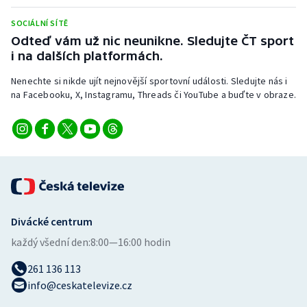
Stolní tenis
SOCIÁLNÍ SÍTĚ
Odteď vám už nic neunikne. Sledujte ČT sport
Triatlon
i na dalších platformách.
Veslování
Nenechte si nikde ujít nejnovější sportovní události. Sledujte nás i
na Facebooku, X, Instagramu, Threads či YouTube a buďte v obraze.
Vodní slalom
Volejbal
Ostatní
Divácké centrum
každý všední den:
8:00—16:00 hodin
261 136 113
info@ceskatelevize.cz