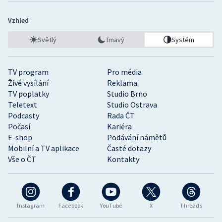
Vzhled
Světlý
Tmavý
Systém
TV program
Pro média
Živé vysílání
Reklama
TV poplatky
Studio Brno
Teletext
Studio Ostrava
Podcasty
Rada ČT
Počasí
Kariéra
E-shop
Podávání námětů
Mobilní a TV aplikace
Časté dotazy
Vše o ČT
Kontakty
Instagram
Facebook
YouTube
X
Threads