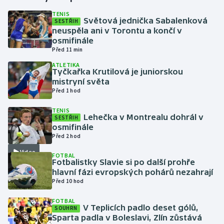
TENIS
Světová jednička Sabalenková
SESTŘIH
Gymnastika
neuspěla ani v Torontu a končí v
osmifinále
Házená
Před 11 min
ATLETIKA
Jezdectví
Tyčkařka Krutilová je juniorskou
mistryní světa
Před 1 hod
Judo
TENIS
Lehečka v Montrealu dohrál v
SESTŘIH
Krasobruslení
osmifinále
Před 2 hod
Lezení
Video
FOTBAL
Fotbalistky Slavie si po další prohře
Lyže a snowboard
hlavní fázi evropských pohárů nezahrají
Před 10 hod
Moderní pětiboj
FOTBAL
V Teplicích padlo deset gólů,
SOUHRN
Motorsport
Sparta padla v Boleslavi, Zlín zůstává