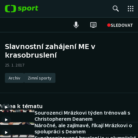
POPULÁRNÍ
SLEDOVAT
Fotbal
Slavnostní zahájení ME v
krasobruslení
Hokej
25. 1. 2017
Tenis
Archiv
Zimní sporty
Atletika
Cyklistika
Videa k tématu
DALŠÍ SPORTY
Sourozenci Mrázkovi týden trénovali s
Christopherem Deanem
Náročné, ale zajímavé, říkají Mrázkovi o
Americký fotbal
NEPŘEHLÉDNĚTE
spolupráci s Deanem