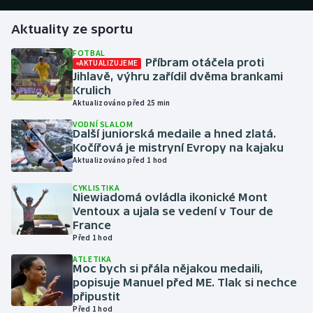
Aktuality ze sportu
Gymnastika
FOTBAL
Příbram otáčela proti
AKTUALIZUJEME
Házená
Jihlavě, výhru zařídil dvěma brankami
Krulich
Jezdectví
Aktualizováno před 25 min
VODNÍ SLALOM
Judo
Další juniorská medaile a hned zlatá.
Kočířová je mistryní Evropy na kajaku
Aktualizováno před 1 hod
Krasobruslení
CYKLISTIKA
Niewiadomá ovládla ikonické Mont
Lezení
Ventoux a ujala se vedení v Tour de
France
Lyže a snowboard
Před 1 hod
ATLETIKA
Moderní pětiboj
Moc bych si přála nějakou medaili,
popisuje Manuel před ME. Tlak si nechce
připustit
Motorsport
Před 1 hod