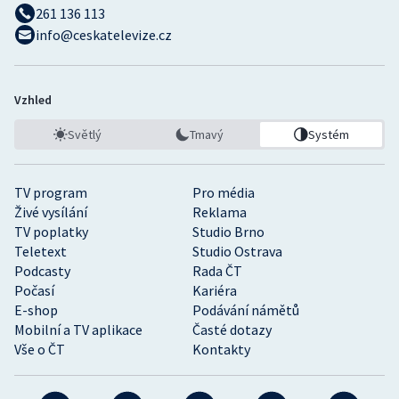
261 136 113
info@ceskatelevize.cz
Vzhled
Světlý
Tmavý
Systém
TV program
Pro média
Živé vysílání
Reklama
TV poplatky
Studio Brno
Teletext
Studio Ostrava
Podcasty
Rada ČT
Počasí
Kariéra
E-shop
Podávání námětů
Mobilní a TV aplikace
Časté dotazy
Vše o ČT
Kontakty