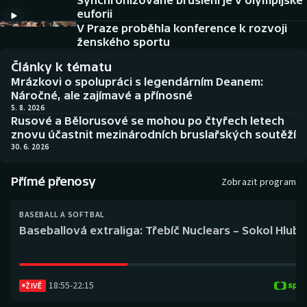
Synchronizované bruslení je v olympijské
Baseball a softbal
Soutěže
euforii
V Praze proběhla konference k rozvoji
Basketbal
Historické návraty
ženského sportu
Články k tématu
Biatlon
Aplikace ČT sport
Mrázkovi o spolupráci s legendárním Deanem:
Náročné, ale zajímavé a přínosné
Boby a skeleton
AZ kvíz
5. 8. 2026
Rusové a Bělorusové se mohou po čtyřech letech
znovu účastnit mezinárodních bruslařských soutěží
Box
30. 6. 2026
Curling
Přímé přenosy
Zobrazit program
Dostihy
BASEBALL A SOFTBAL
Baseballová extraliga: Třebíč Nuclears – Sokol Hlub
Florbal
Futsal
18:55
-
22:15
ŽIVĚ
Golf