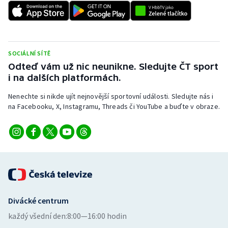
Stolní tenis
Triatlon
SOCIÁLNÍ SÍTĚ
Veslování
Odteď vám už nic neunikne. Sledujte ČT sport
i na dalších platformách.
Vodní slalom
Nenechte si nikde ujít nejnovější sportovní události. Sledujte nás i
Volejbal
na Facebooku, X, Instagramu, Threads či YouTube a buďte v obraze.
Ostatní
Divácké centrum
každý všední den:
8:00—16:00 hodin