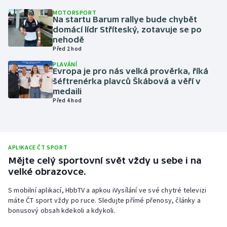
MOTORSPORT
Olympijské hry
Na startu Barum rallye bude chybět
domácí lídr Stříteský, zotavuje se po
Parasport
nehodě
Před 2 hod
Plavání
PLAVÁNÍ
Evropa je pro nás velká prověrka, říká
šéftrenérka plavců Škábová a věří v
Plážový volejbal
medaili
Před 4 hod
Ragby
Rychlobruslení
APLIKACE ČT SPORT
Mějte celý sportovní svět vždy u sebe i na
Rychlostní kanoistika
velké obrazovce.
Short track
S mobilní aplikací, HbbTV a apkou iVysílání ve své chytré televizi
máte ČT sport vždy po ruce. Sledujte přímé přenosy, články a
Sportovní střelba
bonusový obsah kdekoli a kdykoli.