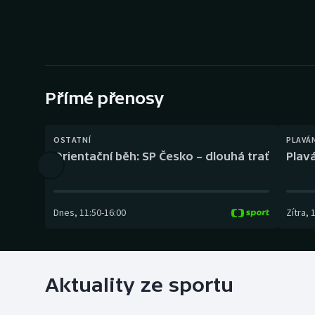
Curling
Dostihy
Florbal
Přímé přenosy
Futsal
Golf
OSTATNÍ
PLAVÁ
Orientační běh: SP Česko – dlouhá trať
Plavá
Gymnastika
Dnes
,
11:50
-
16:00
Zítra
,
Aktuality ze sportu