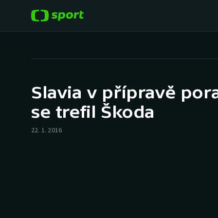
POPULÁRNÍ
DALŠÍ SPORTY
Fotbal
Americký fotbal
Slavia v přípravě por
Hokej
Baseball a softbal
se trefil Škoda
Tenis
Basketbal
22. 1. 2016
Atletika
Biatlon
Cyklistika
Boby a skeleton
Box