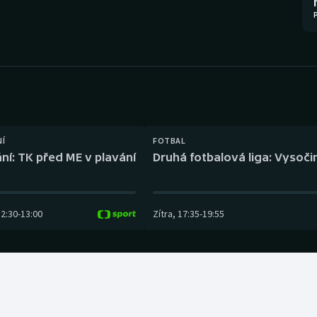
Moderní pětiboj
Triatlon
Motorsport
Veslování
Olympijské hry
Vodní slalom
Parasport
Volejbal
Plavání
Ostatní
NÍ
FOTBAL
ní: TK před ME v plavání
Druhá fotbalová liga: Vysočin
Plážový volejbal
12:30
-
13:00
Zítra
,
17:35
-
19:55