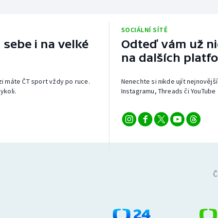
SOCIÁLNÍ SÍTĚ
 sebe i na velké
Odteď vám už nic
na dalších platf
izi máte ČT sport vždy po ruce.
Nenechte si nikde ujít nejnovější
ykoli.
Instagramu, Threads či YouTube 
Č