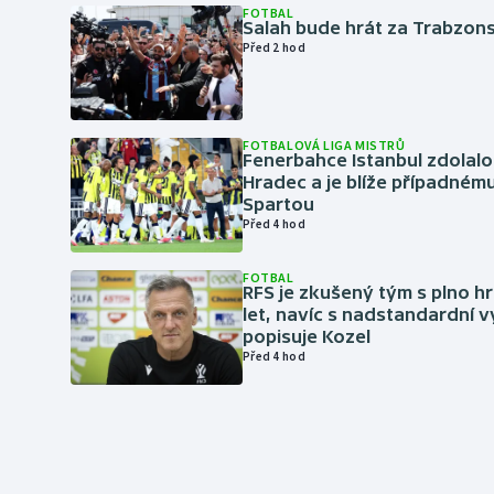
FOTBAL
Salah bude hrát za Trabzon
Před 2 hod
FOTBALOVÁ LIGA MISTRŮ
Fenerbahce Istanbul zdolalo
Hradec a je blíže případném
Spartou
Před 4 hod
FOTBAL
RFS je zkušený tým s plno hr
let, navíc s nadstandardní 
popisuje Kozel
Před 4 hod