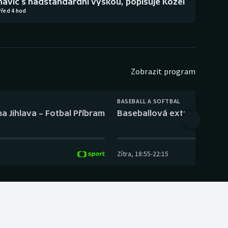
navíc s nadstandardní výškou, popisuje Kozel
Před 4 hod
Zobrazit program
BASEBALL A SOFTBAL
a Jihlava – Fotbal Příbram
Baseballová extraliga: Tře
Zítra
,
18:55
-
22:15