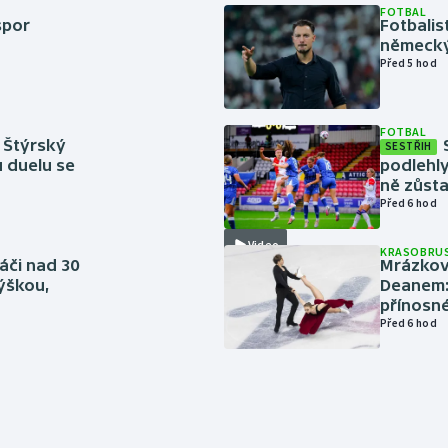
FOTBAL
spor
Fotbali
německý
Před 5 hod
FOTBAL
 Štýrský
SESTŘIH
u duelu se
podlehly
ně zůsta
Před 6 hod
Video
KRASOBRUS
áči nad 30
Mrázkovi
výškou,
Deanem: 
přínosn
Před 6 hod