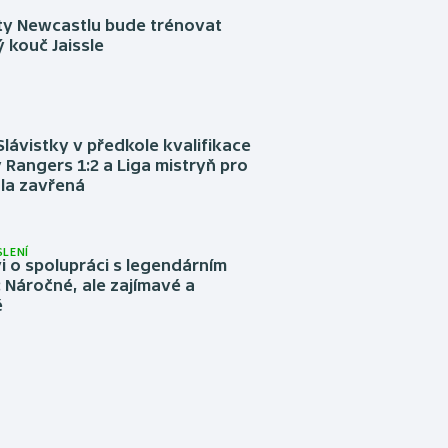
sty Newcastlu bude trénovat
 kouč Jaissle
Slávistky v předkole kvalifikace
 Rangers 1:2 a Liga mistryň pro
la zavřená
LENÍ
 o spolupráci s legendárním
Náročné, ale zajímavé a
é