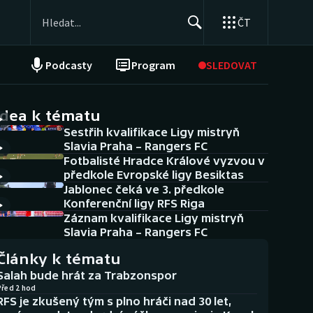
ČT
Podcasty
Program
SLEDOVAT
NEPŘEHLÉDNĚTE
Soutěže
idea k tématu
Sestřih kvalifikace Ligy mistryň
Historické návraty
Slavia Praha – Rangers FC
Fotbalisté Hradce Králové vyzvou v
Aplikace ČT sport
předkole Evropské ligy Besiktas
Jablonec čeká ve 3. předkole
AZ kvíz
Konferenční ligy RFS Riga
Záznam kvalifikace Ligy mistryň
Slavia Praha – Rangers FC
Články k tématu
Salah bude hrát za Trabzonspor
Před 2 hod
RFS je zkušený tým s plno hráči nad 30 let,