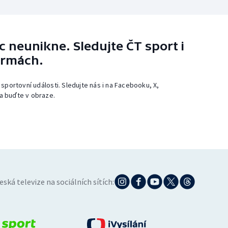
 neunikne. Sledujte ČT sport i
ormách.
 sportovní události. Sledujte nás i na Facebooku, X,
a buďte v obraze.
eská televize na sociálních sítích: