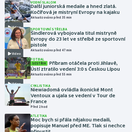
VODNÍ SLALOM
Další juniorská medaile a hned zlatá.
Kočířová je mistryní Evropy na kajaku
Gymnastika
Aktualizováno před 35 min
Video
Házená
SPORTOVNÍ STŘELBA
Šindlerová vybojovala titul mistryně
Evropy do 23 let ve střelbě ze sportovní
Jezdectví
pistole
Aktualizováno před 47 min
Video
Judo
FOTBAL
Příbram otáčela proti Jihlavě,
SESTŘIH
Ústí ztratilo vedení 3:0 s Českou Lípou
Krasobruslení
Aktualizováno před 55 min
Lezení
Video
CYKLISTIKA
Niewiadomá ovládla ikonické Mont
Ventoux a ujala se vedení v Tour de
Lyže a snowboard
France
Před 2 hod
Moderní pětiboj
ATLETIKA
Moc bych si přála nějakou medaili,
popisuje Manuel před ME. Tlak si nechce
Motorsport
připustit