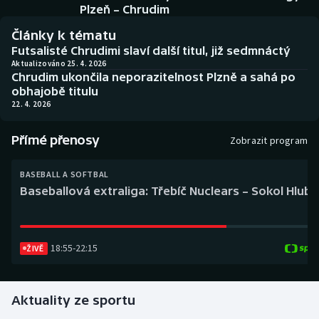
Baseball a softbal
Soutěže
Plzeň – Chrudim
Články k tématu
Basketbal
Historické návraty
Futsalisté Chrudimi slaví další titul, již sedmnáctý
Aktualizováno 25. 4. 2026
Chrudim ukončila neporazitelnost Plzně a sahá po
Biatlon
Aplikace ČT sport
obhajobě titulu
22. 4. 2026
Boby a skeleton
AZ kvíz
Přímé přenosy
Zobrazit program
Box
BASEBALL A SOFTBAL
Curling
Baseballová extraliga: Třebíč Nuclears – Sokol Hlub
Dostihy
18:55
-
22:15
Florbal
ŽIVĚ
Futsal
Aktuality ze sportu
Golf