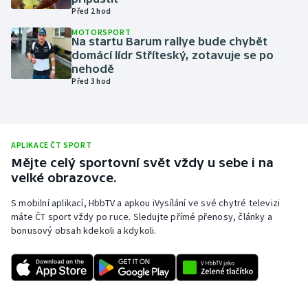
Před 2 hod
Olympijské hry
MOTORSPORT
Na startu Barum rallye bude chybět
Parasport
domácí lídr Stříteský, zotavuje se po
nehodě
Před 3 hod
Plavání
Plážový volejbal
APLIKACE ČT SPORT
Ragby
Mějte celý sportovní svět vždy u sebe i na
velké obrazovce.
Rychlobruslení
S mobilní aplikací, HbbTV a apkou iVysílání ve své chytré televizi
máte ČT sport vždy po ruce. Sledujte přímé přenosy, články a
Rychlostní kanoistika
bonusový obsah kdekoli a kdykoli.
Short track
Sportovní střelba