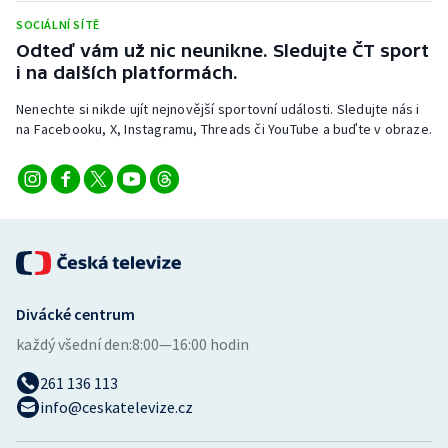
Stolní tenis
SOCIÁLNÍ SÍTĚ
Odteď vám už nic neunikne. Sledujte ČT sport
Triatlon
i na dalších platformách.
Veslování
Nenechte si nikde ujít nejnovější sportovní události. Sledujte nás i
na Facebooku, X, Instagramu, Threads či YouTube a buďte v obraze.
Vodní slalom
Volejbal
Ostatní
Divácké centrum
každý všední den:
8:00—16:00 hodin
261 136 113
info@ceskatelevize.cz