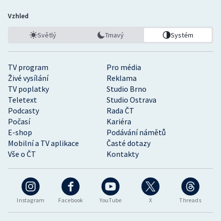
Vzhled
Světlý
Tmavý
Systém
TV program
Pro média
Živé vysílání
Reklama
TV poplatky
Studio Brno
Teletext
Studio Ostrava
Podcasty
Rada ČT
Počasí
Kariéra
E-shop
Podávání námětů
Mobilní a TV aplikace
Časté dotazy
Vše o ČT
Kontakty
Instagram
Facebook
YouTube
X
Threads