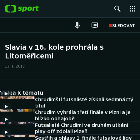
POPULÁRNÍ
SLEDOVAT
Fotbal
Slavia v 16. kole prohrála s
Litoměřicemi
Hokej
13. 1. 2018
Tenis
Atletika
Videa k tématu
Cyklistika
Chrudimští futsalisté získali sedmnáctý
titul
Chrudim vyhrála třetí finále v Plzni a je
DALŠÍ SPORTY
blízko obhajobě
Futsalisté Chrudimi ve druhém utkání
Americký fotbal
NEPŘEHLÉDNĚTE
play-off zdolali Plzeň
Sestřih a ohlasy 1. finále futsalové ligy