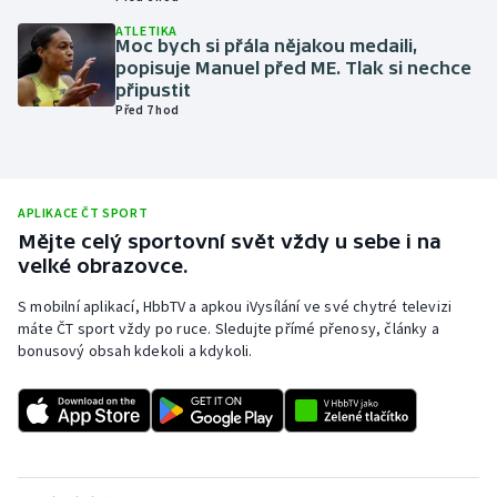
Olympijské hry
ATLETIKA
Moc bych si přála nějakou medaili,
popisuje Manuel před ME. Tlak si nechce
Parasport
připustit
Před 7 hod
Plavání
Plážový volejbal
APLIKACE ČT SPORT
Mějte celý sportovní svět vždy u sebe i na
Ragby
velké obrazovce.
Rychlobruslení
S mobilní aplikací, HbbTV a apkou iVysílání ve své chytré televizi
máte ČT sport vždy po ruce. Sledujte přímé přenosy, články a
bonusový obsah kdekoli a kdykoli.
Rychlostní kanoistika
Short track
Sportovní střelba