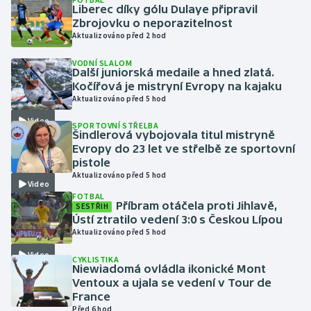
Liberec díky gólu Dulaye připravil
Zbrojovku o neporazitelnost
Gymnastika
Aktualizováno před 2 hod
VODNÍ SLALOM
Házená
Další juniorská medaile a hned zlatá.
Kočířová je mistryní Evropy na kajaku
Jezdectví
Aktualizováno před 5 hod
Video
SPORTOVNÍ STŘELBA
Judo
Šindlerová vybojovala titul mistryně
Evropy do 23 let ve střelbě ze sportovní
pistole
Krasobruslení
Aktualizováno před 5 hod
Video
FOTBAL
Lezení
Příbram otáčela proti Jihlavě,
SESTŘIH
Ústí ztratilo vedení 3:0 s Českou Lípou
Lyže a snowboard
Aktualizováno před 5 hod
Video
CYKLISTIKA
Moderní pětiboj
Niewiadomá ovládla ikonické Mont
Ventoux a ujala se vedení v Tour de
France
Motorsport
Před 6 hod