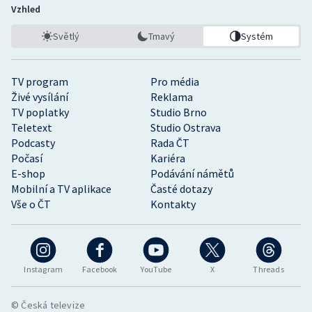
Vzhled
Světlý
Tmavý
Systém
TV program
Pro média
Živé vysílání
Reklama
TV poplatky
Studio Brno
Teletext
Studio Ostrava
Podcasty
Rada ČT
Počasí
Kariéra
E-shop
Podávání námětů
Mobilní a TV aplikace
Časté dotazy
Vše o ČT
Kontakty
Instagram
Facebook
YouTube
X
Threads
© Česká televize