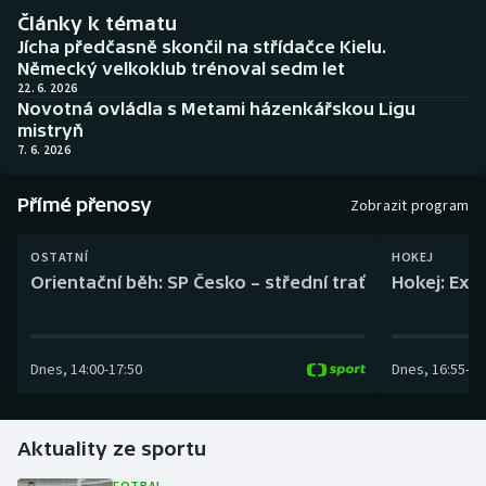
Baseball a softbal
Soutěže
Články k tématu
Jícha předčasně skončil na střídačce Kielu.
Basketbal
Historické návraty
Německý velkoklub trénoval sedm let
22. 6. 2026
Novotná ovládla s Metami házenkářskou Ligu
Biatlon
Aplikace ČT sport
mistryň
7. 6. 2026
Boby a skeleton
AZ kvíz
Přímé přenosy
Zobrazit program
Box
OSTATNÍ
HOKEJ
Curling
Orientační běh: SP Česko – střední trať
Hokej: Exh
Dostihy
Dnes
,
14:00
-
17:50
Dnes
,
16:55
-
19
Florbal
Futsal
Aktuality ze sportu
Golf
FOTBAL