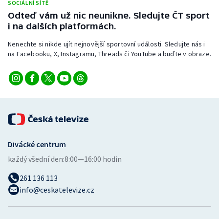
SOCIÁLNÍ SÍTĚ
Stolní tenis
Odteď vám už nic neunikne. Sledujte ČT sport
i na dalších platformách.
Triatlon
Nenechte si nikde ujít nejnovější sportovní události. Sledujte nás i
Veslování
na Facebooku, X, Instagramu, Threads či YouTube a buďte v obraze.
Vodní slalom
Volejbal
Ostatní
Divácké centrum
každý všední den:
8:00—16:00 hodin
261 136 113
info@ceskatelevize.cz