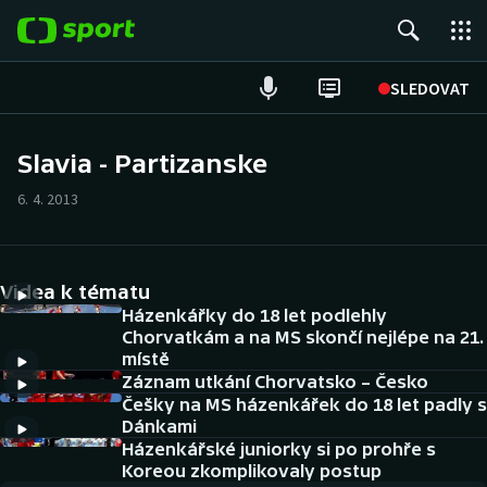
POPULÁRNÍ
SLEDOVAT
Fotbal
Slavia - Partizanske
Hokej
6. 4. 2013
Tenis
Videa k tématu
Atletika
Házenkářky do 18 let podlehly
Chorvatkám a na MS skončí nejlépe na 21.
Cyklistika
místě
Záznam utkání Chorvatsko – Česko
DALŠÍ SPORTY
Češky na MS házenkářek do 18 let padly s
Dánkami
Americký fotbal
Házenkářské juniorky si po prohře s
NEPŘEHLÉDNĚTE
Koreou zkomplikovaly postup