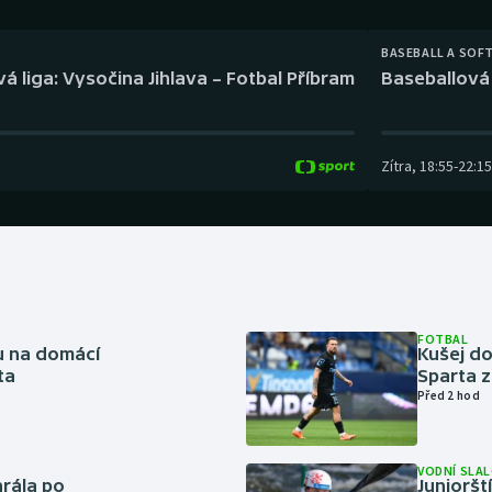
Moderní pětiboj
Triatlon
BASEBALL A SOF
Motorsport
Veslování
á liga: Vysočina Jihlava – Fotbal Příbram
Baseballová 
Olympijské hry
Vodní slalom
Parasport
Volejbal
Zítra
,
18:55
-
22:15
Plavání
Ostatní
Plážový volejbal
FOTBAL
vu na domácí
Kušej do
ta
Sparta z
Před 2 hod
VODNÍ SLA
rála po
Junioršt