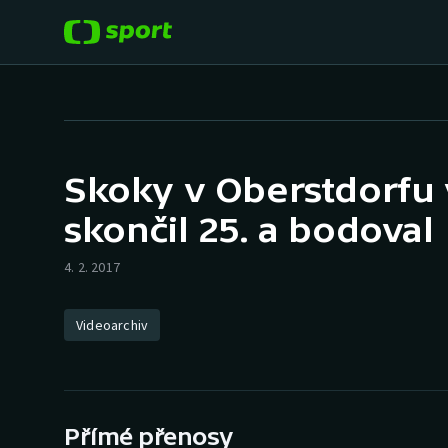
POPULÁRNÍ
DALŠÍ SPORTY
Fotbal
Americký fotbal
Skoky v Oberstdorfu 
Hokej
Baseball a softbal
skončil 25. a bodoval
Tenis
Basketbal
4. 2. 2017
Atletika
Biatlon
Videoarchiv
Cyklistika
Boby a skeleton
Box
Přímé přenosy