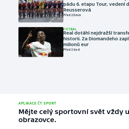
pádu 6. etapu Tour, vedení d
Reusserová
Před 20 min
FOTBAL
Real dotáhl nejdražší transf
historii. Za Diomandeho zapla
milionů eur
Před 2 hod
APLIKACE ČT SPORT
Mějte celý sportovní svět vždy u
obrazovce.