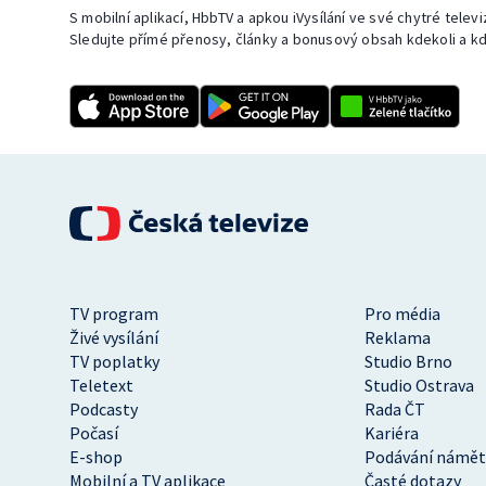
S mobilní aplikací, HbbTV a apkou iVysílání ve své chytré telev
Sledujte přímé přenosy, články a bonusový obsah kdekoli a kd
TV program
Pro média
Živé vysílání
Reklama
TV poplatky
Studio Brno
Teletext
Studio Ostrava
Podcasty
Rada ČT
Počasí
Kariéra
E-shop
Podávání námět
Mobilní a TV aplikace
Časté dotazy