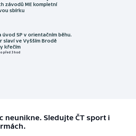
h závodů ME kompletní
vou sbírku
 úvod SP v orientačním běhu.
r slaví ve Vyšším Brodě
y křečím
o před 3 hod
 neunikne. Sledujte ČT sport i
ormách.