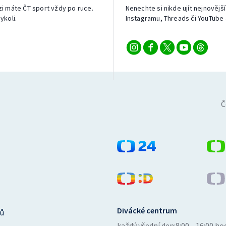
izi máte ČT sport vždy po ruce.
Nenechte si nikde ujít nejnovější
ykoli.
Instagramu, Threads či YouTube 
Č
Divácké centrum
ů
každý všední den:
8:00—16:00 ho