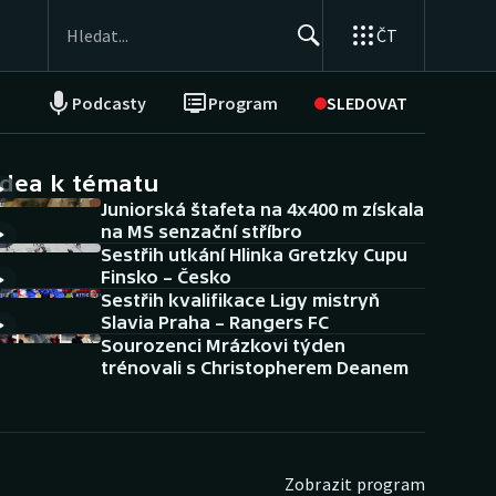
ČT
Podcasty
Program
SLEDOVAT
NEPŘEHLÉDNĚTE
Soutěže
idea k tématu
Juniorská štafeta na 4x400 m získala
Historické návraty
na MS senzační stříbro
Sestřih utkání Hlinka Gretzky Cupu
Aplikace ČT sport
Finsko – Česko
Sestřih kvalifikace Ligy mistryň
AZ kvíz
Slavia Praha – Rangers FC
Sourozenci Mrázkovi týden
trénovali s Christopherem Deanem
Zobrazit program