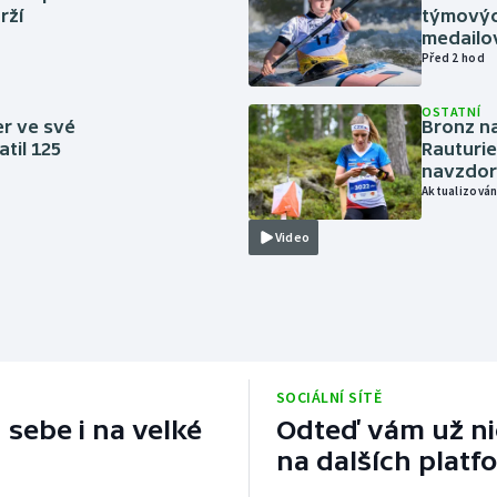
rží
týmovýc
medailo
Před 2 hod
OSTATNÍ
er ve své
Bronz na
til 125
Rauturie
navzdor
Aktualizován
Video
SOCIÁLNÍ SÍTĚ
 sebe i na velké
Odteď vám už nic
na dalších platf