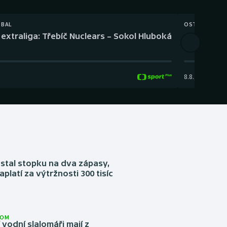
TBAL
OSTATNÍ
extraliga: Třebíč Nuclears – Sokol Hluboká
Orientační
8.8.
,
14:00
-
17:
stal stopku na dva zápasy,
aplatí za výtržnosti 300 tisíc
LOM
í vodní slalomáři mají z