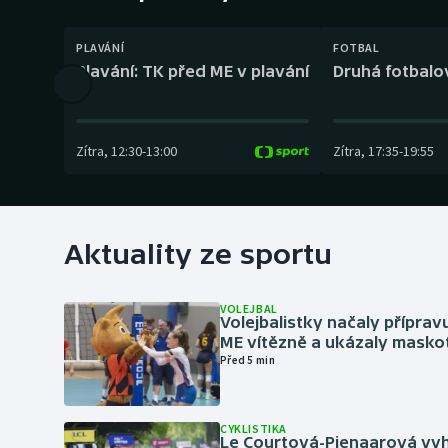
Curling
PLAVÁNÍ
FOTBAL
Dostihy
Plavání: TK před ME v plavání
Druhá fotbalov
Florbal
Futsal
Zítra
,
12:30
-
13:00
Zítra
,
17:35
-
19:55
Golf
Gymnastika
Aktuality ze sportu
VOLEJBAL
Volejbalistky načaly přípra
ME vítězně a ukázaly masko
Před 5 min
CYKLISTIKA
Le Courtová-Pienaarová vyh