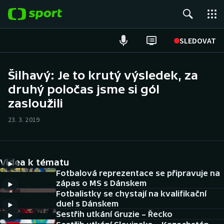
POPULÁRNÍ
SLEDOVAT
Fotbal
Šilhavý: Je to krutý výsledek, za
druhý poločas jsme si gól
Hokej
zasloužili
Tenis
23. 3. 2019
Atletika
Cyklistika
Videa k tématu
Fotbalová reprezentace se připravuje na
DALŠÍ SPORTY
zápas o MS s Dánskem
Fotbalistky se chystají na kvalifikační
duel s Dánskem
Americký fotbal
NEPŘEHLÉDNĚTE
Sestřih utkání Gruzie – Řecko