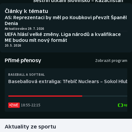
Sestřih utkání Slovinsko – Kazachstán
Baseball a softbal
Soutěže
Články k tématu
AS: Reprezentaci by měl po Koubkovi převzít Španěl
Basketbal
Historické návraty
Denia
Aktualizováno 29. 7. 2026
Biatlon
Aplikace ČT sport
UEFA hlásí velké změny. Liga národů a kvalifikace
ME budou mít nový formát
20. 5. 2026
Boby a skeleton
AZ kvíz
Přímé přenosy
Box
Zobrazit program
Curling
BASEBALL A SOFTBAL
Baseballová extraliga: Třebíč Nuclears – Sokol Hlub
Dostihy
Florbal
18:55
-
22:15
ŽIVĚ
Futsal
Aktuality ze sportu
Golf