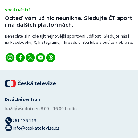
Stolní tenis
SOCIÁLNÍ SÍTĚ
Odteď vám už nic neunikne. Sledujte ČT sport
Triatlon
i na dalších platformách.
Veslování
Nenechte si nikde ujít nejnovější sportovní události. Sledujte nás i
na Facebooku, X, Instagramu, Threads či YouTube a buďte v obraze.
Vodní slalom
Volejbal
Ostatní
Divácké centrum
každý všední den:
8:00—16:00 hodin
261 136 113
info@ceskatelevize.cz