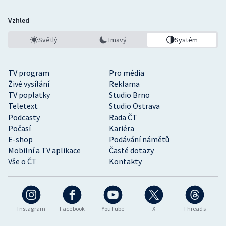
Vzhled
Světlý
Tmavý
Systém
TV program
Pro média
Živé vysílání
Reklama
TV poplatky
Studio Brno
Teletext
Studio Ostrava
Podcasty
Rada ČT
Počasí
Kariéra
E-shop
Podávání námětů
Mobilní a TV aplikace
Časté dotazy
Vše o ČT
Kontakty
Instagram
Facebook
YouTube
X
Threads