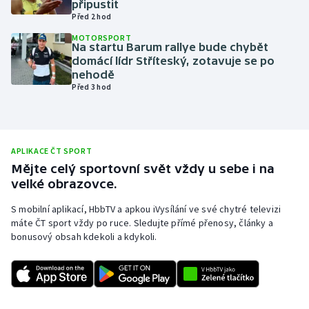
připustit
Před 2 hod
Olympijské hry
MOTORSPORT
Na startu Barum rallye bude chybět
Parasport
domácí lídr Stříteský, zotavuje se po
nehodě
Plavání
Před 3 hod
Plážový volejbal
APLIKACE ČT SPORT
Ragby
Mějte celý sportovní svět vždy u sebe i na
velké obrazovce.
Rychlobruslení
S mobilní aplikací, HbbTV a apkou iVysílání ve své chytré televizi
Rychlostní kanoistika
máte ČT sport vždy po ruce. Sledujte přímé přenosy, články a
bonusový obsah kdekoli a kdykoli.
Short track
Sportovní střelba