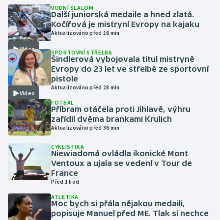
VODNÍ SLALOM
Další juniorská medaile a hned zlatá.
Gymnastika
Kočířová je mistryní Evropy na kajaku
Aktualizováno před 16 min
Házená
Video
SPORTOVNÍ STŘELBA
Šindlerová vybojovala titul mistryně
Evropy do 23 let ve střelbě ze sportovní
Jezdectví
pistole
Aktualizováno před 28 min
Judo
Video
FOTBAL
Příbram otáčela proti Jihlavě, výhru
Krasobruslení
zařídil dvěma brankami Krulich
Aktualizováno před 36 min
Lezení
CYKLISTIKA
Niewiadomá ovládla ikonické Mont
Ventoux a ujala se vedení v Tour de
Lyže a snowboard
France
Před 1 hod
Moderní pětiboj
ATLETIKA
Moc bych si přála nějakou medaili,
Motorsport
popisuje Manuel před ME. Tlak si nechce