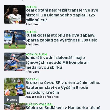
FOTBAL
Real dotáhl nejdražší transfer ve své
Gymnastika
historii. Za Diomandeho zaplatil 125
milionů eur
Házená
Před 1 hod
FOTBAL
Jezdectví
Kušej dostal stopku na dva zápasy,
Sparta zaplatí za výtržnosti 300 tisíc
Před 1 hod
Judo
VODNÍ SLALOM
Juniorští vodní slalomáři mají z
Krasobruslení
týmových závodů ME kompletní
medailovou sbírku
Lezení
Před 1 hod
OSTATNÍ
Lyže a snowboard
Bronz na úvod SP v orientačním běhu.
Rauturier slaví ve Vyšším Brodě
navzdory křečím
Moderní pětiboj
Aktualizováno před 2 hod
Video
PLÁŽOVÝ VOLEJBAL
Motorsport
Šépka se Sedlákem v Hamburku těsně