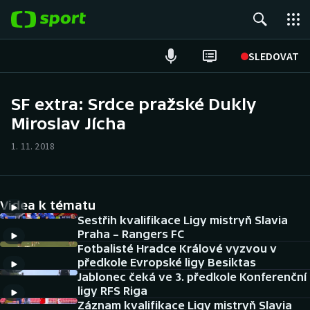
POPULÁRNÍ
SLEDOVAT
Fotbal
SF extra: Srdce pražské Dukly
Miroslav Jícha
Hokej
1. 11. 2018
Tenis
Atletika
Videa k tématu
Cyklistika
Sestřih kvalifikace Ligy mistryň Slavia
Praha – Rangers FC
Fotbalisté Hradce Králové vyzvou v
DALŠÍ SPORTY
předkole Evropské ligy Besiktas
Jablonec čeká ve 3. předkole Konferenční
Americký fotbal
NEPŘEHLÉDNĚTE
ligy RFS Riga
Záznam kvalifikace Ligy mistryň Slavia