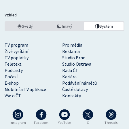
Vzhled
Světlý
Tmavý
Systém
TV program
Pro média
Živé vysílání
Reklama
TV poplatky
Studio Brno
Teletext
Studio Ostrava
Podcasty
Rada ČT
Počasí
Kariéra
E-shop
Podávání námětů
Mobilní a TV aplikace
Časté dotazy
Vše o ČT
Kontakty
Instagram
Facebook
YouTube
X
Threads