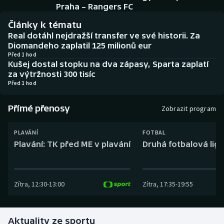
Baseball a softbal
Soutěže
Praha – Rangers FC
Články k tématu
Basketbal
Historické návraty
Real dotáhl nejdražší transfer ve své historii. Za
Diomandeho zaplatil 125 milionů eur
Biatlon
Aplikace ČT sport
Před 1 hod
Kušej dostal stopku na dva zápasy, Sparta zaplatí
za výtržnosti 300 tisíc
Boby a skeleton
AZ kvíz
Před 1 hod
Box
Přímé přenosy
Zobrazit program
Curling
PLAVÁNÍ
FOTBAL
Plavání: TK před ME v plavání
Druhá fotbalová liga
Dostihy
Florbal
Zítra
,
12:30
-
13:00
Zítra
,
17:35
-
19:55
Futsal
Aktuality ze sportu
Golf