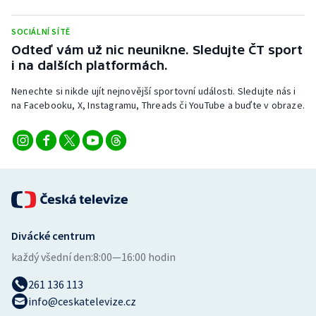
Stolní tenis
SOCIÁLNÍ SÍTĚ
Triatlon
Odteď vám už nic neunikne. Sledujte ČT sport
i na dalších platformách.
Veslování
Nenechte si nikde ujít nejnovější sportovní události. Sledujte nás i
na Facebooku, X, Instagramu, Threads či YouTube a buďte v obraze.
Vodní slalom
Volejbal
Ostatní
Divácké centrum
každý všední den:
8:00—16:00 hodin
261 136 113
info@ceskatelevize.cz