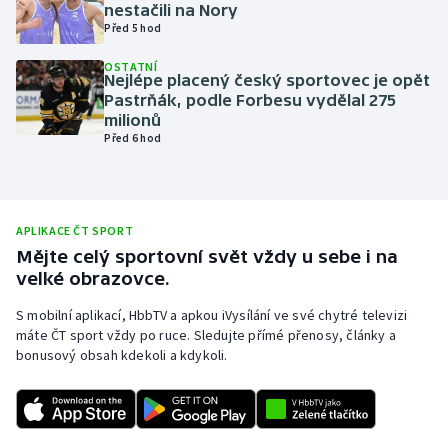
nestačili na Nory
Olympijské hry
Před 5 hod
OSTATNÍ
Parasport
Nejlépe placený český sportovec je opět
Pastrňák, podle Forbesu vydělal 275
milionů
Plavání
Před 6 hod
Plážový volejbal
Ragby
APLIKACE ČT SPORT
Mějte celý sportovní svět vždy u sebe i na
Rychlobruslení
velké obrazovce.
S mobilní aplikací, HbbTV a apkou iVysílání ve své chytré televizi
Rychlostní kanoistika
máte ČT sport vždy po ruce. Sledujte přímé přenosy, články a
bonusový obsah kdekoli a kdykoli.
Short track
Sportovní střelba