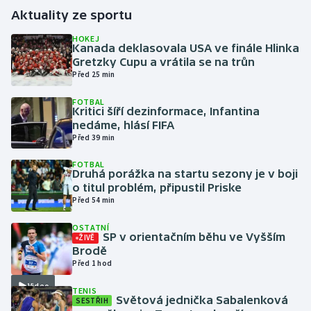
Aktuality ze sportu
Gymnastika
HOKEJ
Kanada deklasovala USA ve finále Hlinka
Gretzky Cupu a vrátila se na trůn
Házená
Před 25 min
Jezdectví
FOTBAL
Kritici šíří dezinformace, Infantina
nedáme, hlásí FIFA
Judo
Před 39 min
Krasobruslení
FOTBAL
Druhá porážka na startu sezony je v boji
o titul problém, připustil Priske
Lezení
Před 54 min
OSTATNÍ
Lyže a snowboard
SP v orientačním běhu ve Vyšším
ŽIVĚ
Brodě
Moderní pětiboj
Před 1 hod
Video
TENIS
Motorsport
Světová jednička Sabalenková
SESTŘIH