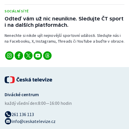
Stolní tenis
SOCIÁLNÍ SÍTĚ
Triatlon
Odteď vám už nic neunikne. Sledujte ČT sport
i na dalších platformách.
Veslování
Nenechte si nikde ujít nejnovější sportovní události. Sledujte nás i
na Facebooku, X, Instagramu, Threads či YouTube a buďte v obraze.
Vodní slalom
Volejbal
Ostatní
Divácké centrum
každý všední den:
8:00—16:00 hodin
261 136 113
info@ceskatelevize.cz