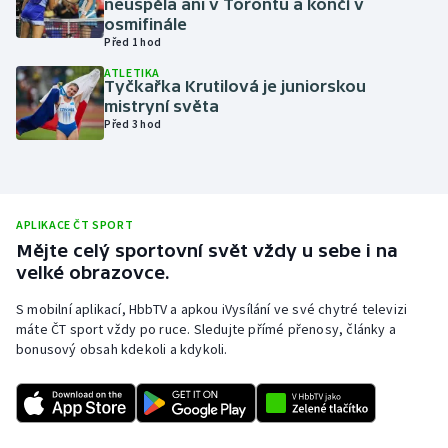
neuspěla ani v Torontu a končí v
osmifinále
Olympijské hry
Před 1 hod
ATLETIKA
Parasport
Tyčkařka Krutilová je juniorskou
mistryní světa
Plavání
Před 3 hod
Plážový volejbal
Ragby
APLIKACE ČT SPORT
Mějte celý sportovní svět vždy u sebe i na
Rychlobruslení
velké obrazovce.
S mobilní aplikací, HbbTV a apkou iVysílání ve své chytré televizi
Rychlostní kanoistika
máte ČT sport vždy po ruce. Sledujte přímé přenosy, články a
bonusový obsah kdekoli a kdykoli.
Short track
Sportovní střelba