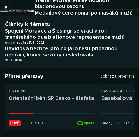
Trenér Michael Málek hodnotí
Baseball a softbal
Soutěže
biatlonovou sezonu
Medailový ceremoniál po masáků mužů
Basketbal
Historické návraty
Články k tématu
Spojení Moravec a Šlesingr se vrací v roli
Biatlon
Aplikace ČT sport
trenérského dua biatlonové reprezentace mužů
Aktualizováno 5. 5. 2026
Davidová nechce jaro co jaro řešit případnou
Boby a skeleton
AZ kvíz
operaci, konec sezony nesledovala
31. 3. 2026
Box
Přímé přenosy
Zobrazit program
Curling
OSTATNÍ
BASEBALL A SOFTBA
Dostihy
Orientační běh: SP Česko – štafeta
Baseballová ex
Florbal
10:50
-
15:00
Dnes
,
12:55
-
16:15
Futsal
ŽIVĚ
Golf