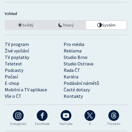
Vzhled
Světlý
Tmavý
Systém
TV program
Pro média
Živé vysílání
Reklama
TV poplatky
Studio Brno
Teletext
Studio Ostrava
Podcasty
Rada ČT
Počasí
Kariéra
E-shop
Podávání námětů
Mobilní a TV aplikace
Časté dotazy
Vše o ČT
Kontakty
Instagram
Facebook
YouTube
X
Threads