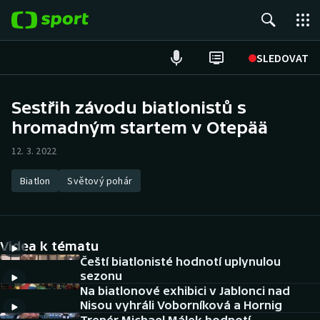
POPULÁRNÍ
SLEDOVAT
Fotbal
Sestřih závodu biatlonistů s
hromadným startem v Otepää
Hokej
12. 3. 2022
Tenis
Biatlon
Světový pohár
Atletika
Cyklistika
Videa k tématu
DALŠÍ SPORTY
Čeští biatlonisté hodnotí uplynulou
sezonu
Na biatlonové exhibici v Jablonci nad
Americký fotbal
NEPŘEHLÉDNĚTE
Nisou vyhráli Voborníková a Hornig