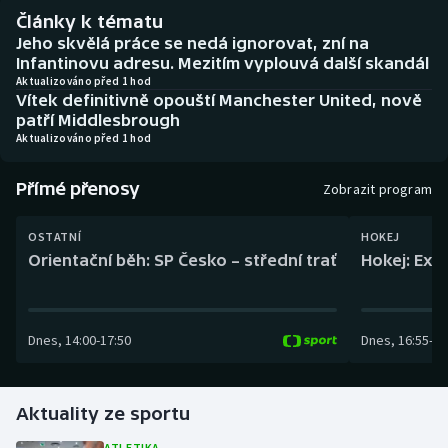
Baseball a softbal
Soutěže
Články k tématu
Jeho skvělá práce se nedá ignorovat, zní na
Basketbal
Historické návraty
Infantinovu adresu. Mezitím vyplouvá další skandál
Aktualizováno před 1 hod
Vítek definitivně opouští Manchester United, nově
Biatlon
Aplikace ČT sport
patří Middlesbrough
Aktualizováno před 1 hod
Boby a skeleton
AZ kvíz
Přímé přenosy
Zobrazit program
Box
OSTATNÍ
HOKEJ
Curling
Orientační běh: SP Česko – střední trať
Hokej: Exh
Dostihy
Dnes
,
14:00
-
17:50
Dnes
,
16:55
-
19
Florbal
Futsal
Aktuality ze sportu
Golf
ATLETIKA