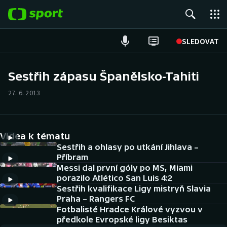
POPULÁRNÍ
SLEDOVAT
Fotbal
Sestřih zápasu Španělsko-Tahiti
Hokej
27. 6. 2013
Tenis
Videa k tématu
Atletika
Sestřih a ohlasy po utkání Jihlava –
Příbram
Cyklistika
Messi dal první góly po MS, Miami
porazilo Atlético San Luis 4:2
DALŠÍ SPORTY
Sestřih kvalifikace Ligy mistryň Slavia
Praha – Rangers FC
Americký fotbal
Fotbalisté Hradce Králové vyzvou v
NEPŘEHLÉDNĚTE
předkole Evropské ligy Besiktas