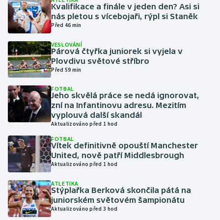
Kvalifikace a finále v jeden den? Asi si
nás pletou s vícebojaři, rýpl si Staněk
Gymnastika
Před 46 min
VESLOVÁNÍ
Házená
Párová čtyřka juniorek si vyjela v
Plovdivu světové stříbro
Jezdectví
Před 59 min
FOTBAL
Judo
Jeho skvělá práce se nedá ignorovat,
zní na Infantinovu adresu. Mezitím
vyplouvá další skandál
Krasobruslení
Aktualizováno před 1 hod
FOTBAL
Lezení
Vítek definitivně opouští Manchester
United, nově patří Middlesbrough
Lyže a snowboard
Aktualizováno před 1 hod
ATLETIKA
Moderní pětiboj
Stýplařka Berková skončila pátá na
juniorském světovém šampionátu
Aktualizováno před 3 hod
Motorsport