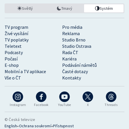
Světlý
Tmavý
Systém
TV program
Pro média
Živé vysílání
Reklama
TV poplatky
Studio Brno
Teletext
Studio Ostrava
Podcasty
Rada ČT
Počasí
Kariéra
E-shop
Podávání námětů
Mobilní a TV aplikace
Časté dotazy
Vše o ČT
Kontakty
Instagram
Facebook
YouTube
X
Threads
© Česká televize
•
•
English
Ochrana soukromí
Přístupnost