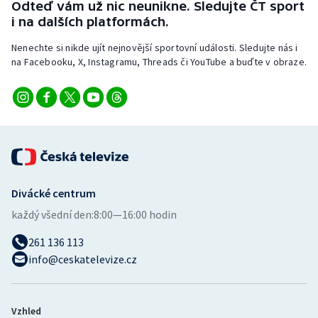
Odteď vám už nic neunikne. Sledujte ČT sport
Stolní tenis
i na dalších platformách.
Triatlon
Nenechte si nikde ujít nejnovější sportovní události. Sledujte nás i
na Facebooku, X, Instagramu, Threads či YouTube a buďte v obraze.
Veslování
Vodní slalom
Volejbal
Ostatní
Divácké centrum
každý všední den:
8:00—16:00 hodin
261 136 113
info@ceskatelevize.cz
Vzhled