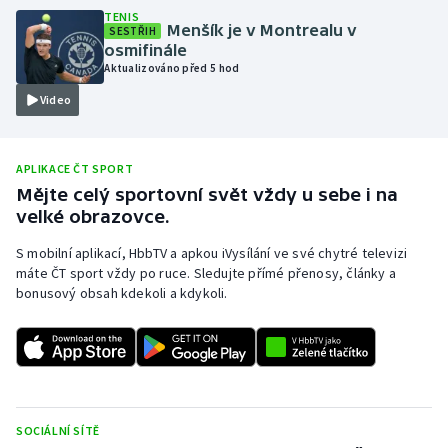
TENIS
Olympijské hry
Menšík je v Montrealu v
SESTŘIH
osmifinále
Aktualizováno před 5 hod
Parasport
Video
Plavání
APLIKACE ČT SPORT
Plážový volejbal
Mějte celý sportovní svět vždy u sebe i na
velké obrazovce.
Ragby
S mobilní aplikací, HbbTV a apkou iVysílání ve své chytré televizi
Rychlobruslení
máte ČT sport vždy po ruce. Sledujte přímé přenosy, články a
bonusový obsah kdekoli a kdykoli.
Rychlostní kanoistika
Short track
Sportovní střelba
SOCIÁLNÍ SÍTĚ