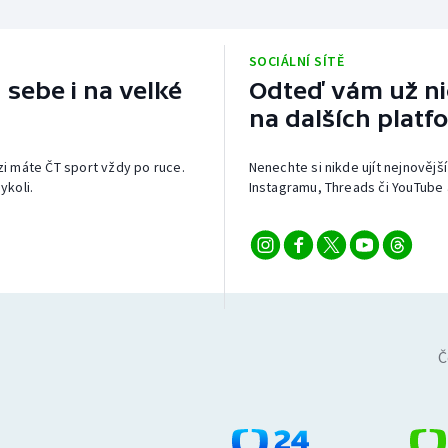
SOCIÁLNÍ SÍTĚ
 sebe i na velké
Odteď vám už nic
na dalších platf
izi máte ČT sport vždy po ruce.
Nenechte si nikde ujít nejnovější
ykoli.
Instagramu, Threads či YouTube 
Č