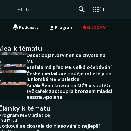
ČT
Podcasty
Program
SLEDOVAT
NEPŘEHLÉDNĚTE
Soutěže
idea k tématu
Desetibojař Järvinen se chystá na
Historické návraty
ME
Štefela má před ME velká očekávání
Aplikace ČT sport
České medailové naděje odletěly na
juniorské MS v atletice
AZ kvíz
Amálii Švábíkovou na MČR v soutěži
tyčkařek zastoupila bronzem mladší
sestra Apolena
Články k tématu
Program ME v atletice
Před 17 hod
Botková se dostala do hlasování o nejlepší