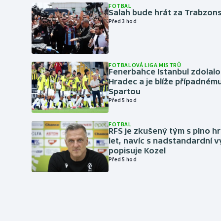
FOTBAL
Salah bude hrát za Trabzon
Před 3 hod
FOTBALOVÁ LIGA MISTRŮ
Fenerbahce Istanbul zdolalo
Hradec a je blíže případném
Spartou
Před 5 hod
FOTBAL
RFS je zkušený tým s plno hr
let, navíc s nadstandardní 
popisuje Kozel
Před 5 hod