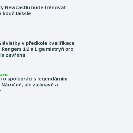
sty Newcastlu bude trénovat
 kouč Jaissle
Slávistky v předkole kvalifikace
 Rangers 1:2 a Liga mistryň pro
la zavřená
LENÍ
 o spolupráci s legendárním
Náročné, ale zajímavé a
é