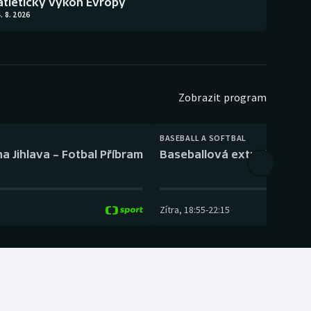
atletický výkon Evropy
. 8. 2026
Zobrazit program
BASEBALL A SOFTBAL
a Jihlava – Fotbal Příbram
Baseballová extraliga: Tře
Zítra
,
18:55
-
22:15