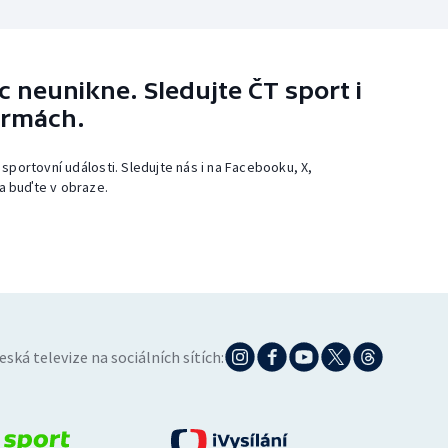
 neunikne. Sledujte ČT sport i
ormách.
 sportovní události. Sledujte nás i na Facebooku, X,
a buďte v obraze.
eská televize na sociálních sítích: