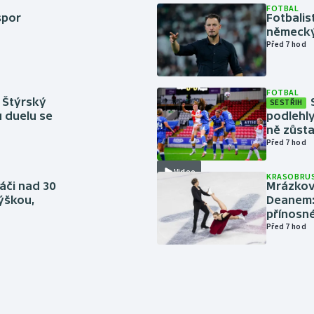
FOTBAL
spor
Fotbali
německý
Před 7 hod
FOTBAL
 Štýrský
SESTŘIH
u duelu se
podlehly
ně zůsta
Před 7 hod
Video
KRASOBRUS
áči nad 30
Mrázkovi
výškou,
Deanem: 
přínosn
Před 7 hod