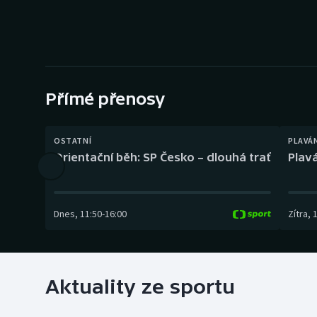
Curling
Dostihy
Florbal
Přímé přenosy
Futsal
Golf
OSTATNÍ
PLAVÁ
Orientační běh: SP Česko – dlouhá trať
Plavá
Gymnastika
Dnes
,
11:50
-
16:00
Zítra
,
Aktuality ze sportu