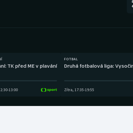
Moderní pětiboj
Triatlon
4
Motorsport
Veslování
Olympijské hry
Vodní slalom
Parasport
Volejbal
Plavání
Ostatní
NÍ
FOTBAL
ní: TK před ME v plavání
Druhá fotbalová liga: Vysočin
Plážový volejbal
12:30
-
13:00
Zítra
,
17:35
-
19:55