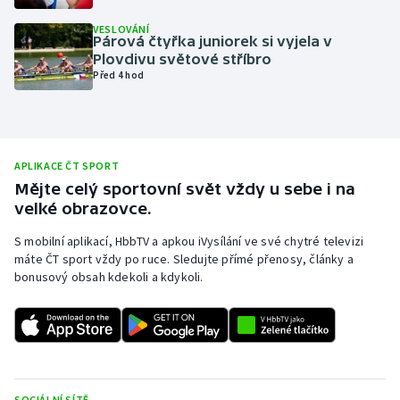
Olympijské hry
VESLOVÁNÍ
Párová čtyřka juniorek si vyjela v
Plovdivu světové stříbro
Parasport
Před 4 hod
Plavání
Plážový volejbal
APLIKACE ČT SPORT
Mějte celý sportovní svět vždy u sebe i na
Ragby
velké obrazovce.
Rychlobruslení
S mobilní aplikací, HbbTV a apkou iVysílání ve své chytré televizi
máte ČT sport vždy po ruce. Sledujte přímé přenosy, články a
bonusový obsah kdekoli a kdykoli.
Rychlostní kanoistika
Short track
Sportovní střelba
SOCIÁLNÍ SÍTĚ