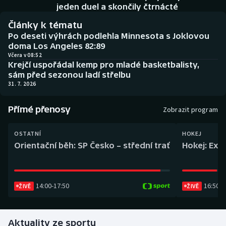
Baseball a softbal
Soutěže
jeden duel a skončily čtrnácté
Články k tématu
Basketbal
Historické návraty
Po deseti výhrách podlehla Minnesota s Joklovou
doma Los Angeles 82:89
Biatlon
Aplikace ČT sport
Včera v 08:52
Krejčí uspořádal kemp pro mladé basketbalisty,
sám před sezonou ladí střelbu
Boby a skeleton
AZ kvíz
31. 7. 2026
Box
Přímé přenosy
Zobrazit program
Curling
OSTATNÍ
HOKEJ
Orientační běh: SP Česko – střední trať
Hokej: Exh
Dostihy
Florbal
14:00
-
17:50
16:50
-
1
ŽIVĚ
ŽIVĚ
Futsal
Aktuality ze sportu
Golf