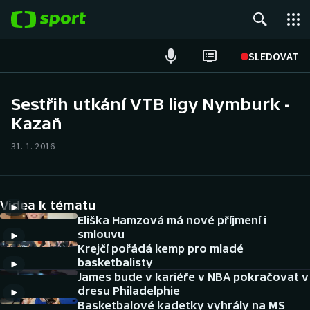
POPULÁRNÍ
SLEDOVAT
Fotbal
Sestřih utkání VTB ligy Nymburk -
Kazaň
Hokej
31. 1. 2016
Tenis
Atletika
Videa k tématu
Cyklistika
Eliška Hamzová má nové příjmení i
smlouvu
Krejčí pořádá kemp pro mladé
DALŠÍ SPORTY
basketbalisty
James bude v kariéře v NBA pokračovat v
Americký fotbal
NEPŘEHLÉDNĚTE
dresu Philadelphie
Basketbalové kadetky vyhrály na MS