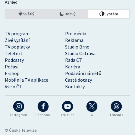
Vzhled
Světlý
Tmavý
Systém
TV program
Pro média
Živé vysílání
Reklama
TV poplatky
Studio Brno
Teletext
Studio Ostrava
Podcasty
Rada ČT
Počasí
Kariéra
E-shop
Podávání námětů
Mobilní a TV aplikace
Časté dotazy
Vše o ČT
Kontakty
Instagram
Facebook
YouTube
X
Threads
© Česká televize