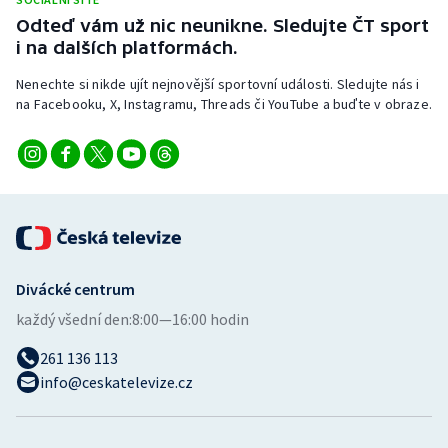
Stolní tenis
Odteď vám už nic neunikne. Sledujte ČT sport
i na dalších platformách.
Triatlon
Nenechte si nikde ujít nejnovější sportovní události. Sledujte nás i
na Facebooku, X, Instagramu, Threads či YouTube a buďte v obraze.
Veslování
Vodní slalom
Volejbal
Ostatní
Divácké centrum
každý všední den:
8:00—16:00 hodin
261 136 113
info@ceskatelevize.cz