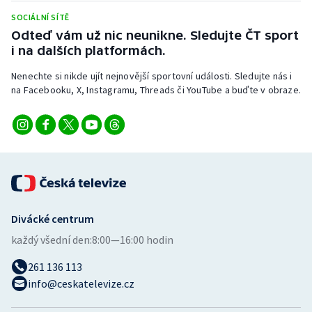
Stolní tenis
SOCIÁLNÍ SÍTĚ
Odteď vám už nic neunikne. Sledujte ČT sport
Triatlon
i na dalších platformách.
Veslování
Nenechte si nikde ujít nejnovější sportovní události. Sledujte nás i
na Facebooku, X, Instagramu, Threads či YouTube a buďte v obraze.
Vodní slalom
Volejbal
Ostatní
Divácké centrum
každý všední den:
8:00—16:00 hodin
261 136 113
info@ceskatelevize.cz