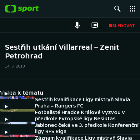
POPULÁRNÍ
SLEDOVAT
Fotbal
Sestřih utkání Villarreal – Zenit
Petrohrad
Hokej
14. 3. 2019
Tenis
Atletika
Videa k tématu
Cyklistika
Sestřih kvalifikace Ligy mistryň Slavia
Praha – Rangers FC
Fotbalisté Hradce Králové vyzvou v
DALŠÍ SPORTY
předkole Evropské ligy Besiktas
Jablonec čeká ve 3. předkole Konferenční
Americký fotbal
NEPŘEHLÉDNĚTE
ligy RFS Riga
Záznam kvalifikace Ligy mistryň Slavia