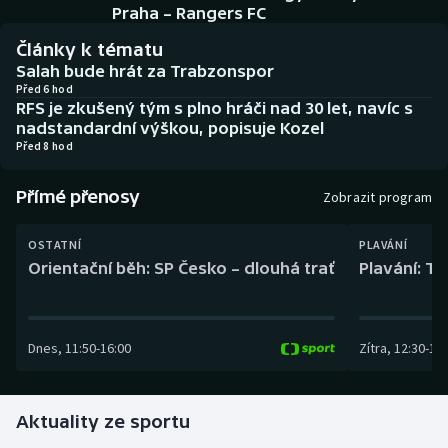
Baseball a softbal
Soutěže
Praha – Rangers FC
Články k tématu
Basketbal
Historické návraty
Salah bude hrát za Trabzonspor
Před 6 hod
RFS je zkušený tým s plno hráči nad 30 let, navíc s
Biatlon
Aplikace ČT sport
nadstandardní výškou, popisuje Kozel
Před 8 hod
Boby a skeleton
AZ kvíz
Přímé přenosy
Zobrazit program
Box
OSTATNÍ
PLAVÁNÍ
Curling
Orientační běh: SP Česko – dlouhá trať
Plavání: TK
Dostihy
Dnes
,
11:50
-
16:00
Zítra
,
12:30
-
13:
Florbal
Futsal
Aktuality ze sportu
Golf