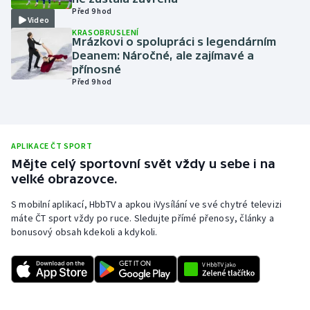
Před 9 hod
Olympijské hry
Video
KRASOBRUSLENÍ
Mrázkovi o spolupráci s legendárním
Parasport
Deanem: Náročné, ale zajímavé a
přínosné
Před 9 hod
Plavání
Plážový volejbal
APLIKACE ČT SPORT
Ragby
Mějte celý sportovní svět vždy u sebe i na
velké obrazovce.
Rychlobruslení
S mobilní aplikací, HbbTV a apkou iVysílání ve své chytré televizi
máte ČT sport vždy po ruce. Sledujte přímé přenosy, články a
Rychlostní kanoistika
bonusový obsah kdekoli a kdykoli.
Short track
Sportovní střelba