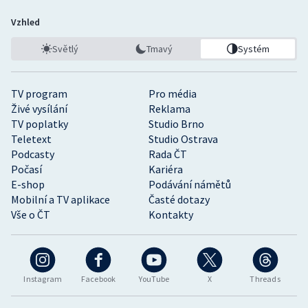
Vzhled
Světlý
Tmavý
Systém
TV program
Pro média
Živé vysílání
Reklama
TV poplatky
Studio Brno
Teletext
Studio Ostrava
Podcasty
Rada ČT
Počasí
Kariéra
E-shop
Podávání námětů
Mobilní a TV aplikace
Časté dotazy
Vše o ČT
Kontakty
Instagram
Facebook
YouTube
X
Threads