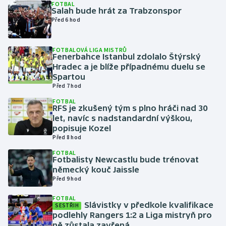
FOTBAL
Salah bude hrát za Trabzonspor
Před 6 hod
Gymnastika
Házená
FOTBALOVÁ LIGA MISTRŮ
Fenerbahce Istanbul zdolalo Štýrský
Hradec a je blíže případnému duelu se
Jezdectví
Spartou
Před 7 hod
Judo
FOTBAL
RFS je zkušený tým s plno hráči nad 30
let, navíc s nadstandardní výškou,
Krasobruslení
popisuje Kozel
Před 8 hod
Lezení
FOTBAL
Fotbalisty Newcastlu bude trénovat
Lyže a snowboard
německý kouč Jaissle
Před 9 hod
Moderní pětiboj
FOTBAL
Slávistky v předkole kvalifikace
SESTŘIH
podlehly Rangers 1:2 a Liga mistryň pro
Motorsport
ně zůstala zavřená